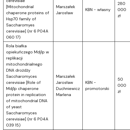
cerevisiae
280
[Mitochondrial
Marszałek
KBN - własny
000
chaperone proteins of
Jarosław
zł
Hsp70 family of
Saccharomyes
cerevisiae] (nr 6 P04A
060 17)
Rola białka
opiekuńczego Mdj1p w
replikacji
mitochondrialnego
DNA drożdży
Saccharomyces
Marszałek
50
cerevisiae [Role of
Jarosław
KBN -
000
Mdj1p chaperone
Duchniewicz
promotorski
zł
protein in replication
Marlena
of mitochondrial DNA
of yeast
Saccharomyces
cerevisiae] (nr 6 P04A
039 15)