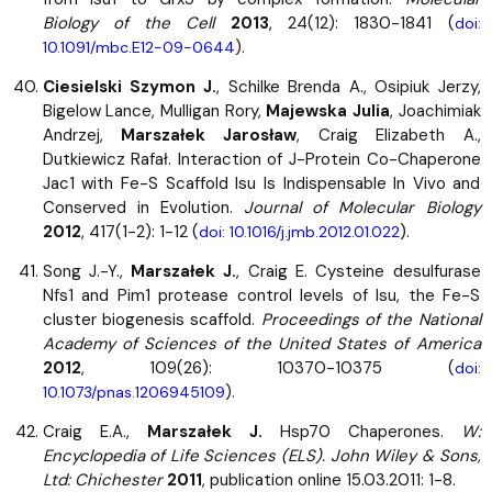
Biology of the Cell
2013
, 24(12): 1830-1841 (
doi:
).
10.1091/mbc.E12-09-0644
Ciesielski Szymon J.
, Schilke Brenda A., Osipiuk Jerzy,
Bigelow Lance, Mulligan Rory,
Majewska Julia
, Joachimiak
Andrzej,
Marszałek Jarosław
, Craig Elizabeth A.,
Dutkiewicz Rafał. Interaction of J-Protein Co-Chaperone
Jac1 with Fe-S Scaffold Isu Is Indispensable In Vivo and
Conserved in Evolution.
Journal of Molecular Biology
2012
, 417(1-2): 1-12 (
).
doi: 10.1016/j.jmb.2012.01.022
Song J.-Y.,
Marszałek J.
, Craig E. Cysteine desulfurase
Nfs1 and Pim1 protease control levels of Isu, the Fe-S
cluster biogenesis scaffold.
Proceedings of the National
Academy of Sciences of the United States of America
2012
, 109(26): 10370-10375 (
doi:
).
10.1073/pnas.1206945109
Craig E.A.,
Marszałek J.
Hsp70 Chaperones.
W:
Encyclopedia of Life Sciences (ELS). John Wiley & Sons,
Ltd: Chichester
2011
, publication online 15.03.2011: 1-8.