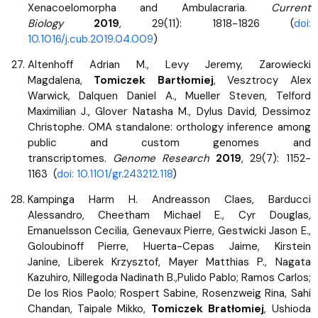
Xenacoelomorpha and Ambulacraria.
Current
Biology
2019
, 29(11): 1818-1826 (
doi:
10.1016/j.cub.2019.04.009
)
Altenhoff Adrian M., Levy Jeremy, Zarowiecki
Magdalena,
Tomiczek Bartłomiej
, Vesztrocy Alex
Warwick, Dalquen Daniel A., Mueller Steven, Telford
Maximilian J., Glover Natasha M., Dylus David, Dessimoz
Christophe. OMA standalone: orthology inference among
public and custom genomes and
transcriptomes.
Genome Research
2019
, 29(7): 1152-
1163 (
doi: 10.1101/gr.243212.118
)
Kampinga Harm H. Andreasson Claes, Barducci
Alessandro, Cheetham Michael E., Cyr Douglas,
Emanuelsson Cecilia, Genevaux Pierre, Gestwicki Jason E.,
Goloubinoff Pierre, Huerta-Cepas Jaime, Kirstein
Janine, Liberek Krzysztof, Mayer Matthias P., Nagata
Kazuhiro, Nillegoda Nadinath B.,Pulido Pablo; Ramos Carlos;
De los Rios Paolo; Rospert Sabine, Rosenzweig Rina, Sahi
Chandan, Taipale Mikko,
Tomiczek Bratłomiej
, Ushioda