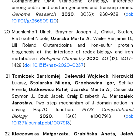
Corrigendum: OMA standalone: orthology inference
among public and custom genomes and transcriptomes.
Genome Research
2020
, 30(6): 938-938 (
doi:
10.1101/gr.266809.120
)
Muehlenhoff Ulrich, Braymer Joseph J., Christ, Stefan,
Rietzschel Nicole,
Uzarska Marta A.
, Weiler Benjamin D.,
Lill Roland. Glutaredoxins and iron-sulfur protein
biogenesis at the interface of redox biology and iron
metabolism.
Biological Chemistry
2020
, 401(12): 1407-
1428 (
doi: 10.1515/hsz-2020-0237
)
Tomiczek Bartłomiej, Delewski Wojciech,
Nierzwicki
Łukasz,
Stolarska Milena, Grochowina Igor,
Schilke
Brenda,
Dutkiewicz Rafał, Uzarska Marta A.,
Ciesielski
Szymon J., Czub Jacek, Craig Elizabeth A.,
Marszałek
Jarosław.
Two-step mechanism of J-domain action in
driving Hsp70 function.
PLOS Computational
Biology
2020
, 16(6): e1007913 (
doi:
10.1371/journal.pcbi.1007913
)
Kleczewska Małgorzata, Grabińska Aneta, Jeleń