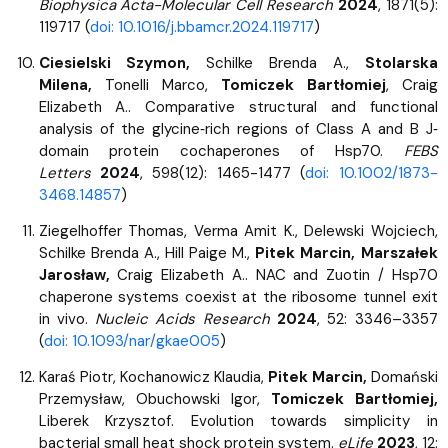
Biophysica Acta-Molecular Cell Research
2024
, 1871(5):
119717 (
doi: 10.1016/j.bbamcr.2024.119717
)
Ciesielski Szymon,
Schilke Brenda A.,
Stolarska
Milena,
Tonelli Marco,
Tomiczek Bartłomiej
, Craig
Elizabeth A.. Comparative structural and functional
analysis of the glycine‐rich regions of Class A and B J‐
domain protein cochaperones of Hsp70.
FEBS
Letters
2024
, 598(12): 1465-1477 (
doi: 10.1002/1873-
3468.14857
)
Ziegelhoffer Thomas, Verma Amit K., Delewski Wojciech,
Schilke Brenda A., Hill Paige M.,
Pitek Marcin, Marszałek
Jarosław,
Craig Elizabeth A.. NAC and Zuotin / Hsp70
chaperone systems coexist at the ribosome tunnel exit
in vivo.
Nucleic Acids Research
2024
, 52: 3346–3357
(
doi: 10.1093/nar/gkae005
)
Karaś Piotr, Kochanowicz Klaudia,
Pitek Marcin,
Domański
Przemysław, Obuchowski Igor,
Tomiczek Bartłomiej,
Liberek Krzysztof.
Evolution towards simplicity in
bacterial small heat shock protein system.
eLife
2023
, 12: