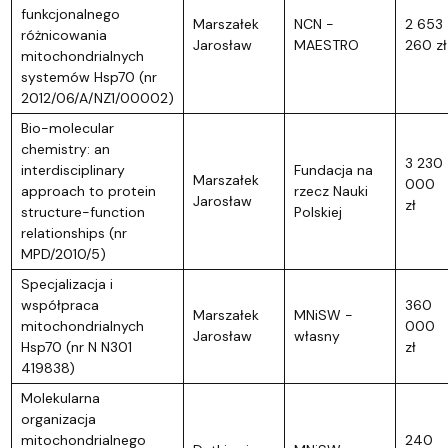
funkcjonalnego
Marszałek
NCN -
2 653
różnicowania
Jarosław
MAESTRO
260 zł
mitochondrialnych
systemów Hsp70 (nr
2012/06/A/NZ1/00002)
Bio-molecular
chemistry: an
3 230
interdisciplinary
Fundacja na
Marszałek
000
approach to protein
rzecz Nauki
Jarosław
zł
structure-function
Polskiej
relationships (nr
MPD/2010/5)
Specjalizacja i
współpraca
360
Marszałek
MNiSW -
mitochondrialnych
000
Jarosław
własny
Hsp70 (nr N N301
zł
419838)
Molekularna
organizacja
mitochondrialnego
240