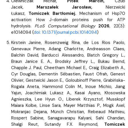
Olewniczak Michał,
Pitek Marcin,
Czub
Jacek,
Marszałek Jarosław,
Nierzwicki
Łukasz,
Tomiczek Bartłomiej.
Mechanism of Hsp70
activation: How J-domain proteins push for ATP
hydrolysis.
PLoS Computational Biology
2026
, 22(3):
e1014094 (
doi: 10.1371/journal.pcbi.1014094
)
Kirstein Janine, Rosenzweig Rina, de Los Rios Paolo,
Genevaux Pierre, Adang Charlotte, Andreasson Claes,
Balchin David, Barducci Alessandro, Blatch Gregory L.,
Braun Janice E. A., Brodsky Jeffrey L., Bukau Bernd,
Chapple J. Paul, Cheetham Michael E., Craig Elizabeth A.,
Cyr Douglas, Dementin Sébastien, Faust Ofrah, Genest
Olivier, Gestwicki Jason E., Goloubinoff Pierre, Grabińska-
Rogala Aneta, Hammond Colin M., Inoue Michio, Jiang
Yajun, Joachimiak Lukasz A., Kasai Ayano, Kłosowska
Agnieszka, Lee Hyun O., Liberek Krzysztof, Musskopf
Maiara Kolbe, Linse Sara, Mayer Matthias P., Mogk Axel,
Mokranjac Dejana, Münch Christian, Rebeaud Mathieu,
Rospert Sabine, Sanagavarapu Kalyani, Sahi Chandan,
Shalgi Reut, Sutandy F.X. Reymond,
Tomiczek