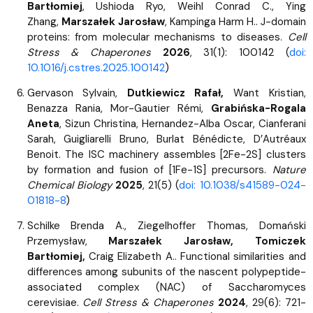
Bartłomiej
, Ushioda Ryo, Weihl Conrad C., Ying
Zhang,
Marszałek Jarosław
, Kampinga Harm H.. J-domain
proteins: from molecular mechanisms to diseases.
Cell
Stress & Chaperones
2026
, 31(1): 100142 (
doi:
10.1016/j.cstres.2025.100142
)
Gervason Sylvain,
Dutkiewicz Rafał,
Want Kristian,
Benazza Rania, Mor-Gautier Rémi,
Grabińska-Rogala
Aneta
, Sizun Christina, Hernandez-Alba Oscar, Cianferani
Sarah, Guigliarelli Bruno, Burlat Bénédicte, D’Autréaux
Benoit. The ISC machinery assembles [2Fe-2S] clusters
by formation and fusion of [1Fe-1S] precursors.
Nature
Chemical Biology
2025
, 21(5) (
doi: 10.1038/s41589-024-
01818-8
)
Schilke Brenda A., Ziegelhoffer Thomas, Domański
Przemysław,
Marszałek Jarosław, Tomiczek
Bartłomiej,
Craig Elizabeth A.. Functional similarities and
differences among subunits of the nascent polypeptide-
associated complex (NAC) of Saccharomyces
cerevisiae.
Cell Stress & Chaperones
2024
, 29(6): 721-