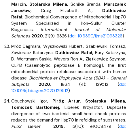
Marcin, Stolarska Milena,
Schilke Brenda,
Marszałek
Jarosław,
Craig Elizabeth A.
, Dutkiewicz
Rafał.
Biochemical Convergence of Mitochondrial Hsp70
System Specialized in Iron–Sulfur Cluster
Biogenesis.
International Journal of Molecular
Sciences
2020
, 21(9): 3326 (
doi: 10.3390/ijms21093326
)
Mróz Dagmara, Wyszkowski Hubert, Szablewski Tomasz,
Zawieracz Katarzyna,
Dutkiewicz Rafał,
Bury Katarzyna,
B., Wortmann Saskia, Wevers Ron A., Ziętkiewicz Szymon.
CLPB (caseinolytic peptidase B homolog), the first
mitochondrial protein refoldase associated with human
disease.
Biochimica et Biophysica Acta (BBA) - General
Subjects
2020
, 1864 (4): 129512 (
doi:
10.1016/j.bbagen.2020.129512
)
Obuchowski Igor,
Piróg Artur, Stolarska Milena,
Tomiczek Bartłomiej,
Liberek Krzysztof. Duplicate
divergence of two bacterial small heat shock proteins
reduces the demand for Hsp70 in refolding of substrates.
PLoS Genet
2019,
15(10): e1008479 (
doi: