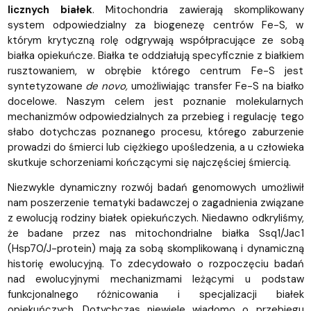
licznych białek
. Mitochondria zawierają skomplikowany
system odpowiedzialny za biogenezę centrów Fe-S, w
którym krytyczną rolę odgrywają współpracujące ze sobą
białka opiekuńcze. Białka te oddziałują specyficznie z białkiem
rusztowaniem, w obrębie którego centrum Fe-S jest
syntetyzowane
de novo,
umożliwiając transfer Fe-S na białko
docelowe. Naszym celem jest poznanie molekularnych
mechanizmów odpowiedzialnych za przebieg i regulację tego
słabo dotychczas poznanego procesu, którego zaburzenie
prowadzi do śmierci lub ciężkiego upośledzenia, a u człowieka
skutkuje schorzeniami kończącymi się najczęściej śmiercią.
Niezwykle dynamiczny rozwój badań genomowych umożliwił
nam poszerzenie tematyki badawczej o zagadnienia związane
z ewolucją rodziny białek opiekuńczych. Niedawno odkryliśmy,
że badane przez nas mitochondrialne białka Ssq1/Jac1
(Hsp70/J-protein) mają za sobą skomplikowaną i dynamiczną
historię ewolucyjną. To zdecydowało o rozpoczęciu badań
nad ewolucyjnymi mechanizmami leżącymi u podstaw
funkcjonalnego różnicowania i specjalizacji białek
opiekuńczych. Dotychczas niewiele wiadomo o przebiegu