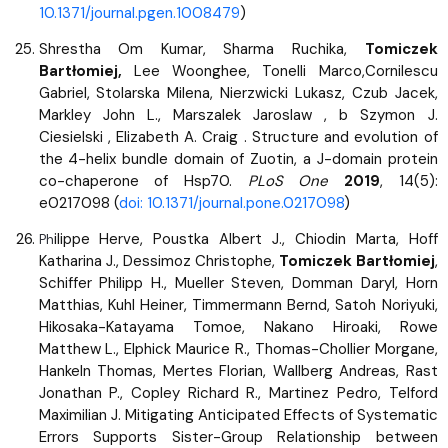
10.1371/journal.pgen.1008479
)
Shrestha Om Kumar, Sharma Ruchika,
Tomiczek
Bartłomiej,
Lee Woonghee, Tonelli Marco,Cornilescu
Gabriel, Stolarska Milena, Nierzwicki Lukasz, Czub Jacek,
Markley John L., Marszalek Jaroslaw , b Szymon J.
Ciesielski , Elizabeth A. Craig . Structure and evolution of
the 4-helix bundle domain of Zuotin, a J-domain protein
co-chaperone of Hsp70.
PLoS One
2019
, 14(5):
e0217098 (
doi: 10.1371/journal.pone.0217098
)
ilippe Herve, Poustka Albert J., Chiodin Marta, Hoff
Ph
Katharina J., Dessimoz Christophe,
Tomiczek Bartłomiej
,
Schiffer Philipp H., Mueller Steven, Domman Daryl, Horn
Matthias, Kuhl Heiner, Timmermann Bernd, Satoh Noriyuki,
Hikosaka-Katayama Tomoe, Nakano Hiroaki, Rowe
Matthew L., Elphick Maurice R., Thomas-Chollier Morgane,
Hankeln Thomas, Mertes Florian, Wallberg Andreas, Rast
Jonathan P., Copley Richard R., Martinez Pedro, Telford
Maximilian J. Mitigating Anticipated Effects of Systematic
Errors Supports Sister-Group Relationship between