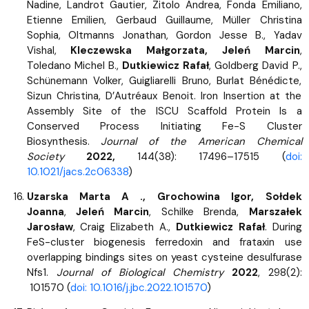
Nadine, Landrot Gautier, Zitolo Andrea, Fonda Emiliano,
Etienne Emilien, Gerbaud Guillaume, Müller Christina
Sophia, Oltmanns Jonathan, Gordon Jesse B., Yadav
Vishal,
Kleczewska Małgorzata, Jeleń Marcin
,
Toledano Michel B.,
Dutkiewicz Rafał
, Goldberg David P.,
Schünemann Volker, Guigliarelli Bruno, Burlat Bénédicte,
Sizun Christina, D’Autréaux Benoit. Iron Insertion at the
Assembly Site of the ISCU Scaffold Protein Is a
Conserved Process Initiating Fe−S Cluster
Biosynthesis.
Journal of the American Chemical
Society
2022,
144(38): 17496–17515 (
doi:
10.1021/jacs.2c06338
)
Uzarska Marta A ., Grochowina Igor,
Sołdek
Joanna
,
Jeleń Marcin
, Schilke Brenda,
Marszałek
Jarosław
, Craig Elizabeth A.,
Dutkiewicz Rafał
. During
FeS-cluster biogenesis ferredoxin and frataxin use
overlapping bindings sites on yeast cysteine desulfurase
Nfs1.
Journal of Biological Chemistry
2022
, 298(2):
101570 (
doi: 10.1016/j.jbc.2022.101570
)