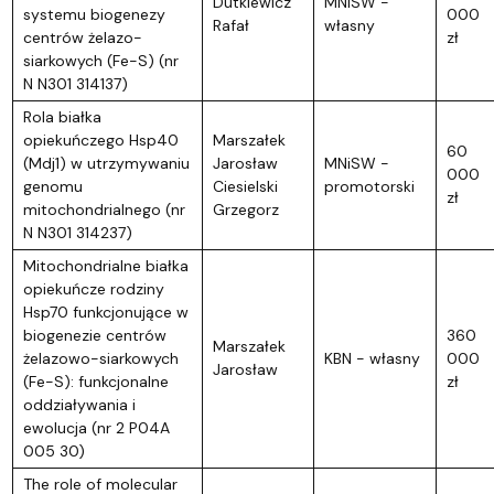
Dutkiewicz
MNiSW -
systemu biogenezy
000
Rafał
własny
centrów żelazo-
zł
siarkowych (Fe-S) (nr
N N301 314137)
Rola białka
opiekuńczego Hsp40
Marszałek
60
(Mdj1) w utrzymywaniu
Jarosław
MNiSW -
000
genomu
Ciesielski
promotorski
zł
mitochondrialnego (nr
Grzegorz
N N301 314237)
Mitochondrialne białka
opiekuńcze rodziny
Hsp70 funkcjonujące w
biogenezie centrów
360
Marszałek
żelazowo-siarkowych
KBN - własny
000
Jarosław
(Fe-S): funkcjonalne
zł
oddziaływania i
ewolucja (nr 2 P04A
005 30)
The role of molecular