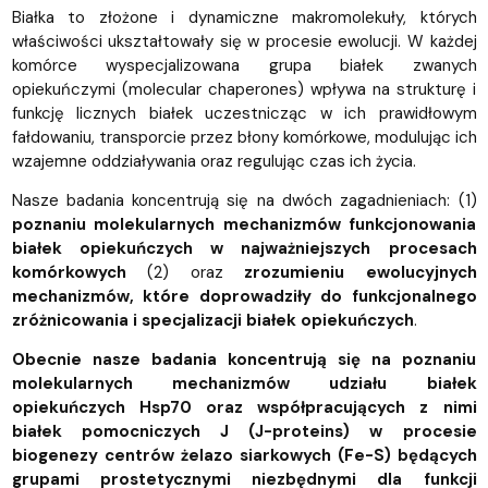
Białka to złożone i dynamiczne makromolekuły, których
właściwości ukształtowały się w procesie ewolucji. W każdej
komórce wyspecjalizowana grupa białek zwanych
opiekuńczymi (molecular chaperones) wpływa na strukturę i
funkcję licznych białek uczestnicząc w ich prawidłowym
fałdowaniu, transporcie przez błony komórkowe, modulując ich
wzajemne oddziaływania oraz regulując czas ich życia.
Nasze badania koncentrują się na dwóch zagadnieniach: (1)
poznaniu molekularnych mechanizmów funkcjonowania
białek opiekuńczych w najważniejszych procesach
komórkowych
(2) oraz
zrozumieniu ewolucyjnych
mechanizmów, które doprowadziły do funkcjonalnego
zróżnicowania i specjalizacji białek opiekuńczych
.
Obecnie nasze badania koncentrują się na poznaniu
molekularnych mechanizmów udziału białek
opiekuńczych Hsp70 oraz współpracujących z nimi
białek pomocniczych J (J-proteins) w procesie
biogenezy centrów żelazo siarkowych (Fe-S) będących
grupami prostetycznymi niezbędnymi dla funkcji