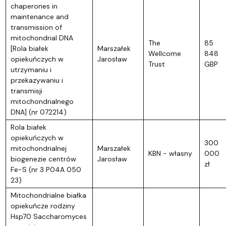
chaperones in
maintenance and
transmission of
mitochondrial DNA
The
85
[Rola białek
Marszałek
Wellcome
848
opiekuńczych w
Jarosław
Trust
GBP
utrzymaniu i
przekazywaniu i
transmisji
mitochondrialnego
DNA] (nr 072214)
Rola białek
opiekuńczych w
300
mitochondrialnej
Marszałek
KBN - własny
000
biogenezie centrów
Jarosław
zł
Fe-S (nr 3 P04A 050
23)
Mitochondrialne białka
opiekuńcze rodziny
Hsp70 Saccharomyces