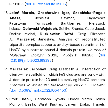
RP89813 (
doi: 10.7554/eLife.89813
)
Jeleń Marcin, Grochowina Igor, Grabińska-Rogala
Aneta,
Ciesielski Szymon, Dąbrowska
Katarzyna,
Tomiczek Bartłomiej,
Nierzwicki
Lukasz,
Delewski Wojciech,
Schilke Brenda, Czub Jacek,
Dadlez Michał,
Dutkiewicz Rafał,
Craig Elizabeth
A.,
Marszałek Jarosław.
Analysis of reconstituted
tripartite complex supports avidity-based recruitment of
Hsp70 by substrate bound J-domain protein.
Journal of
Molecular Biology
2023
, 435(21): 168283 (
doi:
10.1016/j.jmb.2023.168283
)
Marszałek Jarosław
, Craig Elizabeth A.. Interaction of
client—the scaffold on which FeS clusters are build—with
J-domain protein Hsc20 and its evolving Hsp70 partners.
Frontiers in Molecular Biosciences
2022
, 9: 1034453
(
doi: 10.3389/fmolb.2022.1034453
)
Srour Batoul, Gervason Sylvain, Hoock Maren Hellen,
Monfort Beata, Want Kristian, Larkem Djabir, Trabelsi