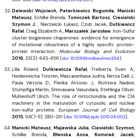
Delewski Wojciech
,
Paterkiewicz Bogumiła
,
Manicki
Mateusz
, Schilke Brenda,
Tomiczek Bartosz
,
Ciesielski
Szymon J.
, Nierzwicki Łukasz, Czub Jacek,
Dutkiewicz
Rafał
, Craig Elizabeth A.,
Marszałek Jarosław
. Iron-Sulfur
cluster biogenesis chaperones: evidence for emergence
of mutational robustness of a highly specific protein-
protein interaction.
Molecular Biology and Evolution
2016
, 33(3): 643-656 (
).
doi: 10.1093/molbev/msv254
Lilla Roland,
Dutkiewicza Rafał
, Freiberta Sven A.,
Heidenreicha Torsten, Mascarenhasa Judita, Netza Daili J.,
Paula Viktoria D., Pierika Antonio J., Richtera Nadine,
Stümpfiga Martin, Srinivasana Vasundara, Stehlinga Oliver,
Mühlenhoff Ulrich. The role of mitochondria and the CIA
machinery in the maturation of cytosolic and nuclear
iron-sulfur proteins.
European Journal of Cell Biology
2015
, 94(7-9): 280-291 (
).
doi: 10.1016/j.ejcb.2015.05.002
Manicki Mateusz
,
Majewska Julia
,
Ciesielski Szymon
,
Schilke Brenda,
Błenska Anna
,
Kominek Jacek
,