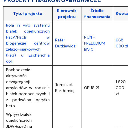
PROJEKTY NAUKOWO-BADAWCZE
Kierownik
Źródło
Tytuł projektu
Kwot
projektu
finansowania
Rola in vivo systemu
białek opiekuńczych
HscA/HscB w
NCN -
Rafał
688
biogenezie centrów
PRELUDIUM
Dutkiewicz
080 z
żelazo-siarkowych
BIS 5
(FeS) u Escherichia
coli.
Pochodzenie
aktywności
dezagregacji
1 520
Tomiczek
amyloidów w rodzinie
OPUS 21
000
Bartłomiej
białek pomocniczych J
zł
z podwójna baryłka
beta
Wpływ białek
opiekuńczych
JDP/Hsp70 na