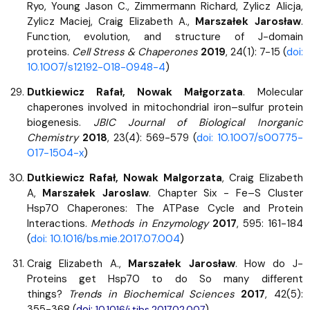
Ryo, Young Jason C., Zimmermann Richard, Zylicz Alicja,
Zylicz Maciej, Craig Elizabeth A.,
Marszałek Jarosław
.
Function, evolution, and structure of J-domain
proteins.
Cell Stress & Chaperones
2019
, 24(1): 7-15 (
doi:
10.1007/s12192-018-0948-4
)
Dutkiewicz Rafał, Nowak Małgorzata
. Molecular
chaperones involved in mitochondrial iron–sulfur protein
biogenesis.
JBIC Journal of Biological Inorganic
Chemistry
2018
, 23(4): 569-579
(
doi: 10.1007/s00775-
017-1504-x
)
Dutkiewicz Rafał, Nowak Malgorzata
, Craig Elizabeth
A,
Marszałek Jaroslaw
. Chapter Six - Fe–S Cluster
Hsp70 Chaperones: The ATPase Cycle and Protein
Interactions.
Methods in Enzymology
2017
, 595: 161-184
(
doi: 10.1016/bs.mie.2017.07.004
)
Craig Elizabeth A.,
Marszałek Jarosław
. How do J-
Proteins get Hsp70 to do So many different
things?
Trends in Biochemical Sciences
2017
, 42(5):
355-368 (
doi:
)
10.1016/j.tibs.2017.02.007