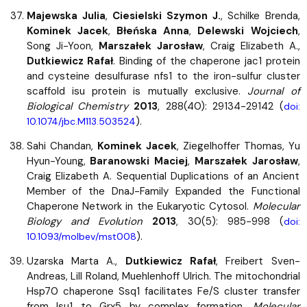
Majewska Julia
,
Ciesielski Szymon J.
, Schilke Brenda,
Kominek Jacek
,
Błeńska Anna
,
Delewski Wojciech
,
Song Ji-Yoon,
Marszałek Jarosław
, Craig Elizabeth A.,
Dutkiewicz Rafał
. Binding of the chaperone jac1 protein
and cysteine desulfurase nfs1 to the iron-sulfur cluster
scaffold isu protein is mutually exclusive.
Journal of
Biological Chemistry
2013
, 288(40): 29134-29142 (
doi:
).
10.1074/jbc.M113.503524
Sahi Chandan,
Kominek Jacek
, Ziegelhoffer Thomas, Yu
Hyun-Young,
Baranowski Maciej
,
Marszałek Jarosław
,
Craig Elizabeth A. Sequential Duplications of an Ancient
Member of the DnaJ-Family Expanded the Functional
Chaperone Network in the Eukaryotic Cytosol.
Molecular
Biology and Evolution
2013
, 30(5): 985-998 (
doi:
).
10.1093/molbev/mst008
Uzarska Marta A.,
Dutkiewicz Rafał
, Freibert Sven-
Andreas, Lill Roland, Muehlenhoff Ulrich. The mitochondrial
Hsp70 chaperone Ssq1 facilitates Fe/S cluster transfer
from Isu1 to Grx5 by complex formation.
Molecular