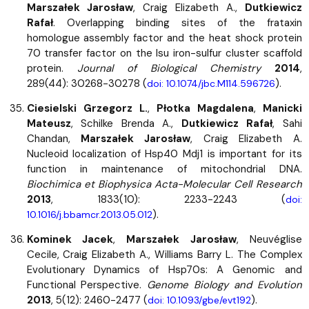
Marszałek Jarosław
, Craig Elizabeth A.,
Dutkiewicz
Rafał
. Overlapping binding sites of the frataxin
homologue assembly factor and the heat shock protein
70 transfer factor on the Isu iron-sulfur cluster scaffold
protein.
Journal of Biological Chemistry
2014
,
289(44): 30268-30278 (
).
doi: 10.1074/jbc.M114.596726
Ciesielski Grzegorz L.
,
Płotka Magdalena
,
Manicki
Mateusz
, Schilke Brenda A.,
Dutkiewicz Rafał
, Sahi
Chandan,
Marszałek Jarosław
, Craig Elizabeth A.
Nucleoid localization of Hsp40 Mdj1 is important for its
function in maintenance of mitochondrial DNA.
Biochimica et Biophysica Acta-Molecular Cell Research
2013
, 1833(10): 2233-2243 (
doi:
).
10.1016/j.bbamcr.2013.05.012
Kominek Jacek
,
Marszałek Jarosław
, Neuvéglise
Cecile, Craig Elizabeth A., Williams Barry L. The Complex
Evolutionary Dynamics of Hsp70s: A Genomic and
Functional Perspective.
Genome Biology and Evolution
2013
, 5(12): 2460-2477 (
).
doi: 10.1093/gbe/evt192