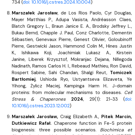
734 (
doi: 10.1016/j.cstres.2024.10.004
)
Marszałek Jarosław
, de Los Rios Paolo, Cyr Douglas,
Mayer Matthias P., Adupa Vasista, Andréasson Claes,
Blatch Gregory L., Braun Janice E. A., Brodsky Jeffrey L.,
Bukau Bernd, Chapple J. Paul, Conz Charlotte, Dementin
Sébastien, Genevaux Pierre, Genest Olivier, Goloubinoff
Pierre, Gestwicki Jason, Hammond Colin M., Hines Justin
K., Ishikawa Koji, Joachimiak Lukasz A., Kirstein
Janine, Liberek Krzysztof, Mokranjac Dejana, Nillegoda
Nadinath, Ramos Carlos H. I., Rebeaud Mathieu, Ron David,
Rospert Sabine, Sahi Chandan, Shalgi Reut,
Tomiczek
Bartłomiej
, Ushioda Ryo, Ustyantseva Elizaveta, Ye
Yihong, Żylicz Maciej, Kampinga Harm H.. J-domain
proteins: from molecular mechanisms to diseases.
Cell
Stress & Chaperones
2024
, 29(1): 21-33 (
doi:
10.1016/j.cstres.2023.12.002
)
Marszałek Jarosław,
Craig Elizabeth A.,
Pitek Marcin,
Dutkiewicz Rafał.
Chaperone function in Fe-S protein
biogenesis: three possible scenarios.
Biochimica et