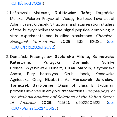
10.1111/cbdd.70281
)
Leśniewski Mateusz,
Dutkiewicz Rafał
, Targońska
Monika, Waleron Krzysztof, Wasąg Bartosz, Liwo Józef
Adam, Jasiecki Jacek. Structural and aggregation studies
of the butyrylcholinesterase signal peptide combining in
vitro experiments and in silico simulations.
Chemico-
Biological Interactions
2026
, 433: 112082 (
doi:
10.1016/j.cbi.2026.112082
)
Domański Przemysław,
Stolarska Milena, Kalinowska
Katarzyna, Purzycki Dominik,
Schilke
Brenda, Wyszkowski Hubert,
Pitek Marcin,
Szymańska
Aneta, Bury Katarzyna, Czub Jacek, Kłosowska
Agnieszka,
Craig Elizabeth A.,
Marszałek Jarosław,
Tomiczek Bartłomiej.
Origin of class B J-domain
proteins involved in amyloid transactions.
Proceedings of
the National Academy of Sciences of the United States
of America
2026
, 123(2): e2522403123 (
doi:
10.1073/pnas.2522403123
)