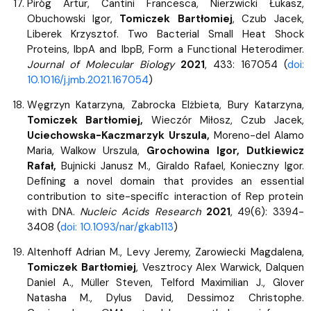
Piróg Artur, Cantini Francesca, Nierzwicki Łukasz,
Obuchowski Igor,
Tomiczek Bartłomiej
, Czub Jacek,
Liberek Krzysztof. Two Bacterial Small Heat Shock
Proteins, IbpA and IbpB, Form a Functional Heterodimer.
Journal of Molecular Biology
2021
, 433: 167054 (
doi:
10.1016/j.jmb.2021.167054
)
Węgrzyn Katarzyna, Zabrocka Elżbieta, Bury Katarzyna,
Tomiczek Bartłomiej,
Wieczór Miłosz, Czub Jacek,
Uciechowska-Kaczmarzyk Urszula,
Moreno-del Alamo
Maria, Walkow Urszula,
Grochowina Igor, Dutkiewicz
Rafał,
Bujnicki Janusz M., Giraldo Rafael, Konieczny Igor.
Defining a novel domain that provides an essential
contribution to site-specific interaction of Rep protein
with DNA.
Nucleic Acids Research
2021
, 49(6): 3394-
3408 (
doi: 10.1093/nar/gkab113
)
Altenhoff Adrian M., Levy Jeremy, Zarowiecki Magdalena,
Tomiczek Bartłomiej
, Vesztrocy Alex Warwick, Dalquen
Daniel A., Müller Steven, Telford Maximilian J., Glover
Natasha M., Dylus David, Dessimoz Christophe.