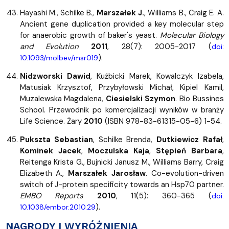
Hayashi M., Schilke B.,
Marszałek J.
, Williams B., Craig E. A.
Ancient gene duplication provided a key molecular step
for anaerobic growth of baker's yeast.
Molecular Biology
and Evolution
2011
, 28(7): 2005-2017 (
doi:
).
10.1093/molbev/msr019
Nidzworski Dawid
, Kuźbicki Marek, Kowalczyk Izabela,
Matusiak Krzysztof, Przybyłowski Michał, Kipiel Kamil,
Muzalewska Magdalena,
Ciesielski Szymon
. Bio Bussines
School. Przewodnik po komercjalizacji wyników w branży
Life Science. Żary
2010
(ISBN 978-83-61315-05-6) 1-54.
Pukszta Sebastian
, Schilke Brenda,
Dutkiewicz Rafał
,
Kominek Jacek
,
Moczulska Kaja
,
Stępień Barbara
,
Reitenga Krista G., Bujnicki Janusz M., Williams Barry, Craig
Elizabeth A.,
Marszałek Jarosław
. Co-evolution-driven
switch of J-protein specificity towards an Hsp70 partner.
EMBO Reports
2010
, 11(5): 360-365 (
doi:
).
10.1038/embor.2010.29
NAGRODY I WYRÓŻNIENIA