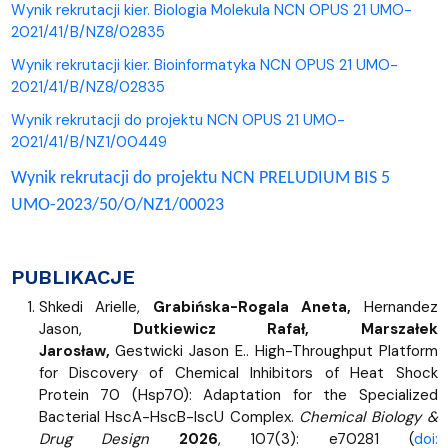
Wynik rekrutacji kier. Biologia Molekula NCN OPUS 21 UMO-
2021/41/B/NZ8/02835
Wynik rekrutacji kier. Bioinformatyka NCN OPUS 21 UMO-
2021/41/B/NZ8/02835
Wynik rekrutacji do projektu NCN OPUS 21 UMO-
2021/41/B/NZ1/00449
Wynik rekrutacji do projektu NCN PRELUDIUM BIS 5
UMO-2023/50/O/NZ1/00023
PUBLIKACJE
Shkedi Arielle,
Grabińska-Rogala Aneta,
Hernandez
Jason,
Dutkiewicz Rafał, Marszałek
Jarosław,
Gestwicki Jason E.. High-Throughput Platform
for Discovery of Chemical Inhibitors of Heat Shock
Protein 70 (Hsp70): Adaptation for the Specialized
Bacterial HscA-HscB-IscU Complex.
Chemical Biology &
Drug Design
2026
, 107(3): e70281 (
doi: