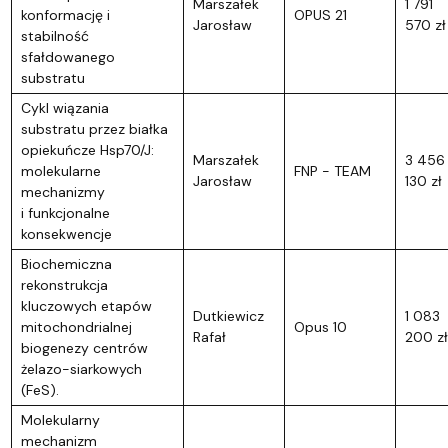
Marszałek
1 791
konformację i
OPUS 21
Jarosław
570 zł
stabilność
sfałdowanego
substratu
Cykl wiązania
substratu przez białka
opiekuńcze Hsp70/J:
Marszałek
3 456
molekularne
FNP - TEAM
Jarosław
130 zł
mechanizmy
i funkcjonalne
konsekwencje
Biochemiczna
rekonstrukcja
kluczowych etapów
Dutkiewicz
1 083
mitochondrialnej
Opus 10
Rafał
200 zł
biogenezy centrów
żelazo-siarkowych
(FeS).
Molekularny
mechanizm