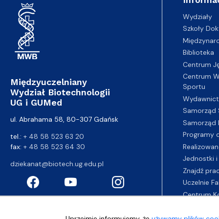
Wydziały
Szkoły Dok
Międzynar
Biblioteka
Centrum J
Centrum Wy
Międzyuczelniany
Sportu
Wydział Biotechnologii
Wydawnic
UG i GUMed
Samorząd 
ul. Abrahama 58, 80-307 Gdańsk
Samorząd 
Programy d
tel.:
+ 48 58 523 63 20
fax:
+ 48 58 523 64 30
Realizowan
Jednostki i
dziekanat@biotech.ug.edu.pl
Znajdź pra
Uczelnie Fa
Centrum K
Uprzejmie informujemy, że
używamy plików cook