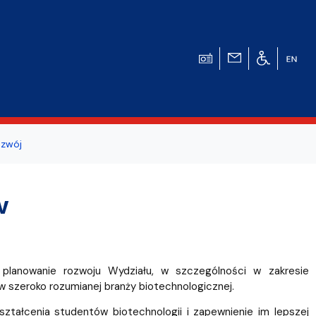
zwój
ogicznego
w
a studentów i
planowanie rozwoju Wydziału, w szczególności w zakresie
w szeroko rozumianej branży biotechnologicznej.
ztałcenia studentów biotechnologii i zapewnienie im lepszej