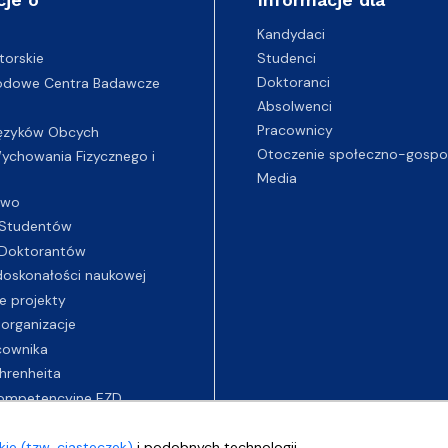
Kandydaci
Studenci
torskie
Doktoranci
odowe Centra Badawcze
Absolwenci
Pracownicy
ęzyków Obcych
Otoczenie społeczno-gospo
chowania Fizycznego i
Media
two
Studentów
Doktorantów
oskonałości naukowej
e projekty
 organizacje
cownika
hrenheita
ompetencyjne EZD
ie (tzw. ciasteczek)
i podobnych technologii