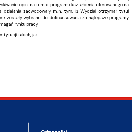
ozyskiwanie opini na temat programu kształcenia oferowanego na
 działania zaowocowały m.in. tym, iż Wydział otrzymał tytuł
które zostały wybrane do dofinansowania za najlepsze programy
ymagań rynku pracy.
stytucji takich, jak:
Odnośniki