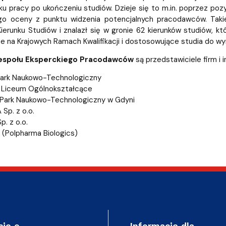
dostępności
nku pracy po ukończeniu studiów. Dzieje się to m.in. poprzez p
ego oceny z punktu widzenia potencjalnych pracodawców. Takie
ierunku Studiów i znalazł się w gronie 62 kierunków studiów, 
e na Krajowych Ramach Kwalifikacji i dostosowujące studia do w
espołu Eksperckiego Pracodawców
są przedstawiciele firm i in
Park Naukowo-Technologiczny
e Liceum Ogólnokształcące
 Park Naukowo-Technologiczny w Gdyni
Sp. z o.o.
. z o.o.
 (Polpharma Biologics)
cje o
Informacje dla