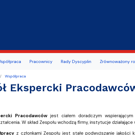
Przejdź do treści
ansu/oceny pracowniczej
szeń
Portal Studenta
spółpraca
Pracownicy
Rady Dyscyplin
Zrównoważony ro
dowa Rada Naukowa MWB
ie zdrowotne studentów i
we
publiczne
Centrum Wsparcia Psychol
Współpraca
w UG
ół Ekspercki Pracodawcó
ty z działalności wydziału
a nauki
Erasmus i inne programy dl
kademicki
doktorantów
i wydarzenia
cy dziekanatu
Absolwent MWB
percki Pracodawców
jest ciałem doradczym wspierającym 
ultacji
tałcenia. W skład Zespołu wchodzą firmy, instytucje działające 
awni
łpracy
z członkami Zespołu jest stałe podwyższanie jakości ks