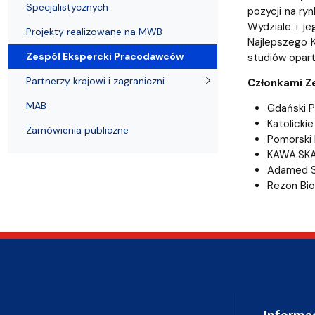
Strategia MWB UG i GUMed
Biuro Karier UG
Invited speakers
Partnerzy krajowi i zagraniczni
Deklaracja 
Specjalistycznych
pozycji na ry
Wydziale i j
Projekty realizowane na MWB
Najlepszego K
Zespół Ekspercki Pracodawców
studiów opart
Partnerzy krajowi i zagraniczni
Członkami Z
MAB
Gdański 
Katolicki
Zamówienia publiczne
Pomorski
KAWA.SKA 
Adamed Sp
Rezon Bio
Informa