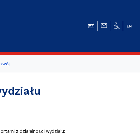
zwój
ogicznego
wydziału
a studentów i
rtami z działalności wydziału: