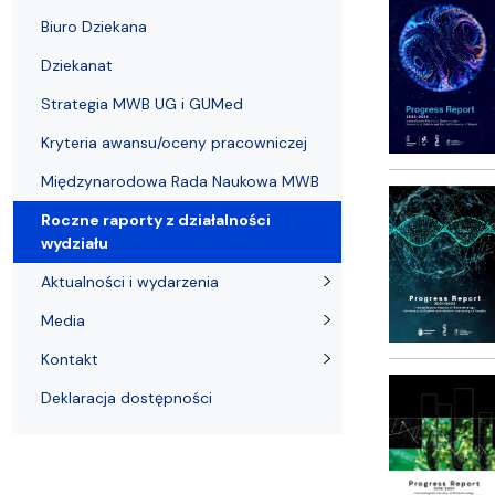
Strategia MWB UG i GUMed
Biuro Karier UG
Invited speakers
Partnerzy krajowi i zagraniczni
Deklaracja 
Biuro Dziekana
Dziekanat
Strategia MWB UG i GUMed
Kryteria awansu/oceny pracowniczej
Międzynarodowa Rada Naukowa MWB
Roczne raporty z działalności
wydziału
Aktualności i wydarzenia
Media
Kontakt
Deklaracja dostępności