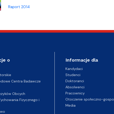
Raport 2014
cje o
Informacje dla
Kandydaci
Studenci
torskie
Doktoranci
odowe Centra Badawcze
Absolwenci
Pracownicy
ęzyków Obcych
Otoczenie społeczno-gospo
chowania Fizycznego i
Media
two