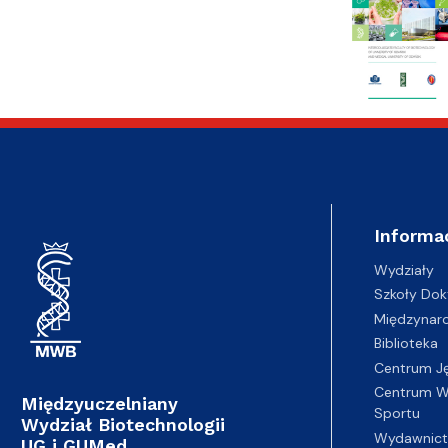
Informa
Wydziały
Szkoły Dok
Międzynar
Biblioteka
Centrum J
Centrum Wy
Międzyuczelniany
Sportu
Wydział Biotechnologii
Wydawnic
UG i GUMed