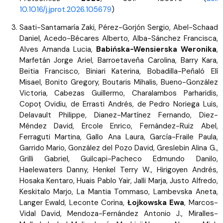
10.1016/j.jprot.2026.105679
)
Saati-Santamaría Zaki, Pérez-Gorjón Sergio, Abel-Schaad
Daniel, Acedo-Bécares Alberto, Alba-Sánchez Francisca,
Alves Amanda Lucia,
Babińska-Wensierska Weronika
,
Marfetán Jorge Ariel, Barroetaveña Carolina, Barry Kara,
Beitia Francisco, Biniari Katerina, Bobadilla-Peñaló Elí
Misael, Bonito Gregory, Boutaris Mihalis, Bueno-González
Victoria, Cabezas Guillermo, Charalambos Parharidis,
Copoț Ovidiu, de Errasti Andrés, de Pedro Noriega Luis,
Delavault Philippe, Dianez-Martínez Fernando, Diez-
Méndez David, Ercole Enrico, Fernández-Ruiz Abel,
Ferraguti Martina, Gallo Ana Laura, García-Fraile Paula,
Garrido Mario, González del Pozo David, Greslebin Alina G.,
Grilli Gabriel, Guilcapi-Pacheco Edmundo Danilo,
Haelewaters Danny, Henkel Terry W., Hirigoyen Andrés,
Hosaka Kentaro, Huais Pablo Yair, Jalli Marja, Justo Alfredo,
Keskitalo Marjo, La Mantia Tommaso, Lambevska Aneta,
Langer Ewald, Leconte Corina,
Łojkowska Ewa
, Marcos-
Vidal David, Mendoza-Fernández Antonio J., Miralles-