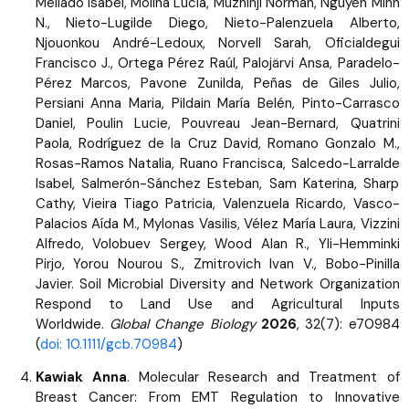
Mellado Isabel, Molina Lucía, Muzhinji Norman, Nguyen Minh
N., Nieto-Lugilde Diego, Nieto-Palenzuela Alberto,
Njouonkou André-Ledoux, Norvell Sarah, Oficialdegui
Francisco J., Ortega Pérez Raúl, Palojärvi Ansa, Paradelo-
Pérez Marcos, Pavone Zunilda, Peñas de Giles Julio,
Persiani Anna Maria, Pildain María Belén, Pinto-Carrasco
Daniel, Poulin Lucie, Pouvreau Jean-Bernard, Quatrini
Paola, Rodríguez de la Cruz David, Romano Gonzalo M.,
Rosas-Ramos Natalia, Ruano Francisca, Salcedo-Larralde
Isabel, Salmerón-Sánchez Esteban, Sam Katerina, Sharp
Cathy, Vieira Tiago Patricia, Valenzuela Ricardo, Vasco-
Palacios Aída M., Mylonas Vasilis, Vélez María Laura, Vizzini
Alfredo, Volobuev Sergey, Wood Alan R., Yli-Hemminki
Pirjo, Yorou Nourou S., Zmitrovich Ivan V., Bobo-Pinilla
Javier. Soil Microbial Diversity and Network Organization
Respond to Land Use and Agricultural Inputs
Worldwide.
Global Change Biology
2026
, 32(7): e70984
(
doi: 10.1111/gcb.70984
)
Kawiak Anna
. Molecular Research and Treatment of
Breast Cancer: From EMT Regulation to Innovative