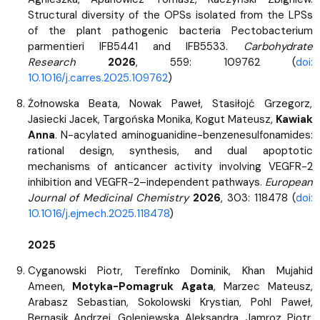
Structural diversity of the OPSs isolated from the LPSs
of the plant pathogenic bacteria Pectobacterium
parmentieri IFB5441 and IFB5533.
Carbohydrate
Research
2026
, 559: 109762 (
doi:
10.1016/j.carres.2025.109762
)
Żołnowska Beata, Nowak Paweł, Stasiłojć Grzegorz,
Jasiecki Jacek, Targońska Monika, Kogut Mateusz,
Kawiak
Anna
. N-acylated aminoguanidine-benzenesulfonamides:
rational design, synthesis, and dual apoptotic
mechanisms of anticancer activity involving VEGFR-2
inhibition and VEGFR-2–independent pathways.
European
Journal of Medicinal Chemistry
2026
, 303: 118478 (
doi:
10.1016/j.ejmech.2025.118478
)
2025
Cyganowski Piotr, Terefinko Dominik, Khan Mujahid
Ameen,
Motyka-Pomagruk Agata
, Marzec Mateusz,
Arabasz Sebastian, Sokolowski Krystian, Pohl Paweł,
Bernasik Andrzej, Goleniewska Aleksandra, Jamroz Piotr,