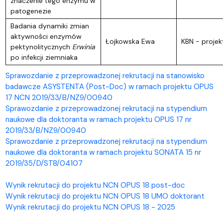
znaczenie tego enzymu w
patogenezie
Badania dynamiki zmian
aktywności enzymów
Łojkowska Ewa
KBN - projek
pektynolitycznych
Erwinia
po infekcji ziemniaka
Sprawozdanie z przeprowadzonej rekrutacji na stanowisko
badawcze ASYSTENTA (Post-Doc) w ramach projektu OPUS
17 NCN 2019/33/B/NZ9/00940
Sprawozdanie z przeprowadzonej rekrutacji na stypendium
naukowe dla doktoranta w ramach projektu OPUS 17 nr
2019/33/B/NZ9/00940
Sprawozdanie z przeprowadzonej rekrutacji na stypendium
naukowe dla doktoranta w ramach projektu SONATA 15 nr
2019/35/D/ST8/04107
Wynik rekrutacji do projektu NCN OPUS 18 post-doc
Wynik rekrutacji do projektu NCN OPUS 18 UMO doktorant
Wynik rekrutacji do projektu NCN OPUS 18 - 2025