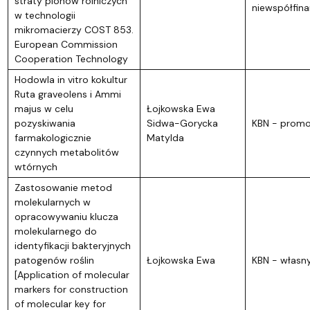
straty plonów rolniczych
niewspółfin
w technologii
mikromacierzy COST 853.
European Commission
Cooperation Technology
Hodowla in vitro kokultur
Ruta graveolens i Ammi
majus w celu
Łojkowska Ewa
pozyskiwania
Sidwa-Gorycka
KBN - promo
farmakologicznie
Matylda
czynnych metabolitów
wtórnych
Zastosowanie metod
molekularnych w
opracowywaniu klucza
molekularnego do
identyfikacji bakteryjnych
patogenów roślin
Łojkowska Ewa
KBN - własn
[Application of molecular
markers for construction
of molecular key for