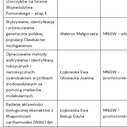
storczyków na terenie
Województwa
Pomorskiego - etap II
Wykrywanie, identyfikacja
i zróżnicowanie
genetyczne polskiej
Waleron Małgorzata
MNiSW - wł
populacji Clavibacter
michiganensis
Opracowanie metody
wykrywania i identyfikacji
toksycznych i
nietoksycznych
Łojkowska Ewa
MNiSW -
cyanobakterii w próbach
Głowacka Joanna
promotorski
środowiskowych za
pomocą markerów
molekularnych
Badanie aktywności
biologicznej ekstraktów z
Łojkowska Ewa
MNiSW -
Rhaponticum
Biskup Edyta
promotorski
carthamoides (Willd.) Iljin