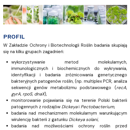
PROFIL
W Zakładzie Ochrony i Biotechnologii Roślin badania skupiają
się na kilku grupach zagadnień:
wykorzystywanie metod molekularnych,
immunologicznych i biochemicznych do wykrywania,
identyfikacji i badania zróżnicowania genetycznego
bakteryjnych patogenów roślin, (np. multiplex PCR, analiza
sekwencji genów metabolizmu podstawowego (
recA
,
gyrA
,
rpoS
,
dnaX
),
monitorowanie pojawiania się na terenie Polski bakterii
patogennych z rodzajów
Dickeya
i
Pectobacterium
,
badania nad mechanizmem molekularnym warunkującym
wirulencję bakterii z gatunku
Dickeya solani
,
badania nad możliwościami ochrony roślin przed