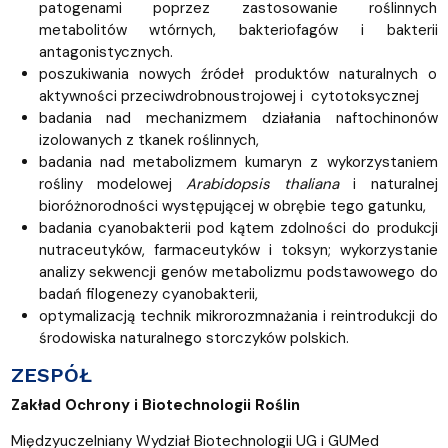
patogenami poprzez zastosowanie roślinnych
metabolitów wtórnych, bakteriofagów i bakterii
antagonistycznych.
poszukiwania nowych źródeł produktów naturalnych o
aktywności przeciwdrobnoustrojowej i cytotoksycznej
badania nad mechanizmem działania naftochinonów
izolowanych z tkanek roślinnych,
badania nad metabolizmem kumaryn z wykorzystaniem
rośliny modelowej
Arabidopsis thaliana
i naturalnej
bioróżnorodności występującej w obrębie tego gatunku,
badania cyanobakterii pod kątem zdolności do produkcji
nutraceutyków, farmaceutyków i toksyn; wykorzystanie
analizy sekwencji genów metabolizmu podstawowego do
badań filogenezy cyanobakterii,
optymalizacją technik mikrorozmnażania i reintrodukcji do
środowiska naturalnego storczyków polskich.
ZESPÓŁ
Zakład Ochrony i Biotechnologii Roślin
Międzyuczelniany Wydział Biotechnologii UG i GUMed