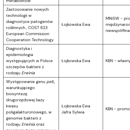
metabolitów
Zastosowanie nowych
technologii w
MNiSW - pro
diagnostyce patogenów
Łojkowska Ewa
międzynaro
roślinnych., COST 823
niewspółfin
European Commission
Cooperation Technology
Diagnostyka i
epidemiologia
występujących w Polsce
Łojkowska Ewa
KBN - własn
szczepów bakterii z
rodzaju
Erwinia
Występowanie genu
pelL
,
warunkującego
biosyntezę
drugorzędowej liazy
kwasu
Łojkowska Ewa
KBN - promo
poligalakturonowego, w
Jafra Sylwia
genomie bakterii z
rodzaju
Erwinia
oraz