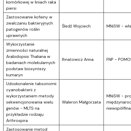
komórkowej w liniach raka
piersi
Zastosowanie kofeiny w
zwalczaniu bakteryjnych
Śledź Wojciech
MNiSW - wł
patogenów roślin
uprawnych
Wykorzystanie
zmienności naturalnej
Arabidopsis Thaliana w
Ihnatowicz Anna
FNP - POMO
badaniach molekularnych
podstaw biosyntezy
kumaryn
Udoskonalenie taksonomii
cyanobakterii z
wykorzystaniem metody
MNiSW - pro
sekwencjonowania wielu
Waleron Małgorzata
międzynaro
genów - MLTS na
niewspółfin
przykładzie rodzaju
Arthrospira
Zastosowanie metod