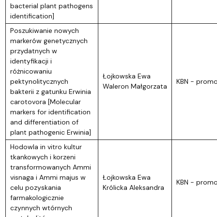
bacterial plant pathogens
identification]
Poszukiwanie nowych
markerów genetycznych
przydatnych w
identyfikacji i
różnicowaniu
Łojkowska Ewa
pektynolitycznych
KBN - promo
Waleron Małgorzata
bakterii z gatunku Erwinia
carotovora [Molecular
markers for identification
and differentiation of
plant pathogenic Erwinia]
Hodowla in vitro kultur
tkankowych i korzeni
transformowanych Ammi
visnaga i Ammi majus w
Łojkowska Ewa
KBN - promo
celu pozyskania
Królicka Aleksandra
farmakologicznie
czynnych wtórnych