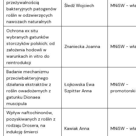
przeżywalnością
Śledź Wojciech
MNiSW - wł
bakteryjnych patogenów
roślin w odzwierzęcych
nawozach naturalnych
Ochrona ex situ
wybranych gatunków
storczyków polskich; od
Znaniecka Joanna
MNiSW - wł
założenia hodowli w
warunkach in vitro do
reintrodukcji
Badanie mechanizmu
przeciwbakteryjnego
działania ekstraktów z
Łojkowska Ewa
MNiSW -
roślin owadożernych z
Szpitter Anna
promotorski
gatunku Dionaea
muscipula
Wpływ naftochinonów,
pozyskiwanych z roślin z
rodzaju Drosera, na
Kawiak Anna
MNiSW - wł
indukcję śmierci