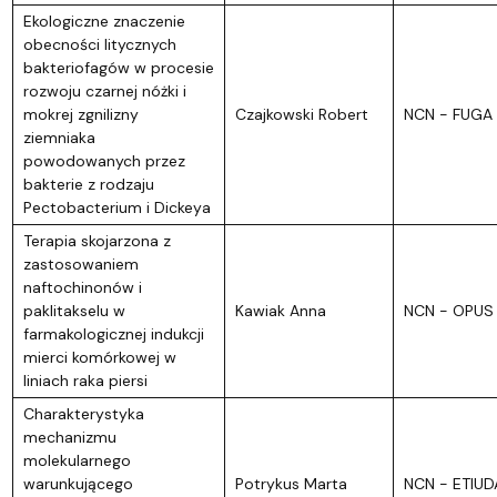
Ekologiczne znaczenie
obecności litycznych
bakteriofagów w procesie
rozwoju czarnej nóżki i
mokrej zgnilizny
Czajkowski Robert
NCN - FUGA
ziemniaka
powodowanych przez
bakterie z rodzaju
Pectobacterium i Dickeya
Terapia skojarzona z
zastosowaniem
naftochinonów i
paklitakselu w
Kawiak Anna
NCN - OPUS
farmakologicznej indukcji
mierci komórkowej w
liniach raka piersi
Charakterystyka
mechanizmu
molekularnego
warunkującego
Potrykus Marta
NCN - ETIUD