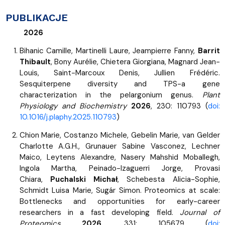
PUBLIKACJE
2026
Bihanic Camille, Martinelli Laure, Jeampierre Fanny,
Barrit
Thibault
, Bony Aurélie, Chietera Giorgiana, Magnard Jean-
Louis, Saint-Marcoux Denis, Jullien Frédéric.
Sesquiterpene diversity and TPS-a gene
characterization in the pelargonium genus.
Plant
Physiology and Biochemistry
2026
, 230: 110793 (
doi:
10.1016/j.plaphy.2025.110793
)
Chion Marie, Costanzo Michele, Gebelin Marie, van Gelder
Charlotte A.G.H., Grunauer Sabine Vasconez, Lechner
Maico, Leytens Alexandre, Nasery Mahshid Moballegh,
Ingola Martha, Peinado-Izaguerri Jorge, Provasi
Chiara,
Puchalski Michał
, Schebesta Alicia-Sophie,
Schmidt Luisa Marie, Sugár Simon. Proteomics at scale:
Bottlenecks and opportunities for early-career
researchers in a fast developing field.
Journal of
Proteomics
2026
, 331: 105679 (
doi: