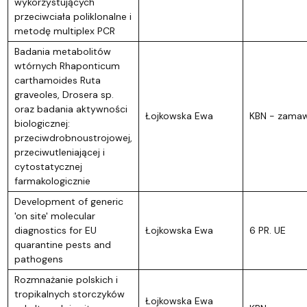
wykorzystujących
przeciwciała poliklonalne i
metodę multiplex PCR
Badania metabolitów
wtórnych Rhaponticum
carthamoides Ruta
graveoles, Drosera sp.
oraz badania aktywności
Łojkowska Ewa
KBN - zamaw
biologicznej:
przeciwdrobnoustrojowej,
przeciwutleniającej i
cytostatycznej
farmakologicznie
Development of generic
'on site' molecular
diagnostics for EU
Łojkowska Ewa
6 PR. UE
quarantine pests and
pathogens
Rozmnażanie polskich i
tropikalnych storczyków
Łojkowska Ewa