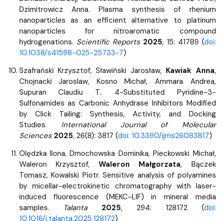
Dzimitrowicz Anna. Plasma synthesis of rhenium
nanoparticles as an efficient alternative to platinum
nanoparticles for nitroaromatic compound
hydrogenations.
Scientific Reports
2025
, 15: 41789 (
doi:
10.1038/s41598-025-25733-7
)
Szafrański Krzysztof, Sławiński Jarosław,
Kawiak Anna
,
Chojnacki Jaroslaw, Kosno Michał, Ammara Andrea,
Supuran Claudiu T.. 4-Substituted Pyridine-3-
Sulfonamides as Carbonic Anhydrase Inhibitors Modified
by Click Tailing: Synthesis, Activity, and Docking
Studies.
International Journal of Molecular
Sciences
2025
, 26(8): 3817 (
doi: 10.3390/ijms26083817
)
Olędzka Ilona, Dmochowska Dominika, Pieckowski Michał,
Waleron Krzysztof,
Waleron Małgorzata
, Bączek
Tomasz, Kowalski Piotr. Sensitive analysis of polyamines
by micellar-electrokinetic chromatography with laser-
induced fluorescence (MEKC-LIF) in mineral media
samples.
Talanta
2025
, 294: 128172 (
doi:
10.1016/j.talanta.2025.128172
)