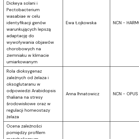
Dickeya solani i
Pectobacterium
wasabiae w celu
identyfikacji genów
Ewa Łojkowska
NCN - HARM
warunkujących lepszą
adaptację do
wywoływania objawów
chorobowych na
ziemniaku w klimacie
umiarkowanym
Rola dioksygenaz
zależnych od żelaza i
oksoglutaranu w
odpowiedzi Arabidopsis
Anna Ihnatowicz
NCN - OPUS
thaliana na stresy
środowiskowe oraz w
regulacji homeostazy
żelaza
Ocena zależności
pomiędzy profilem