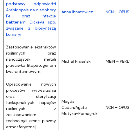
podstawy odpowiedzi
Arabidopsis na niedobory
Anna Ihnatowicz
NCN – OPUS
Fe oraz infekcje
bakteriami Dickeya spp.
związane z biosyntezą
kumaryn.
Zastosowanie ekstraktów
roślinnych oraz
nanocząstek metali
Michał Prusiński
MEiN – PERŁ
przeciwko fitopatogenom
kwarantannowym.
Opracowanie nowych
procesów wytwarzania
oraz sterylizacji
Magda
funkcjonalnych napojów
Caban/Agata
NCN – OPUS
roślinnych z
Motyka-Pomagruk
zastosowaniem
technologii zimnej plazmy
atmosferycznej.