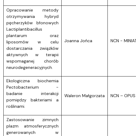
Opracowanie metody
otrzymywania hybryd
pęcherzyków błonowych
Lactiplantibacillus
plantarum oraz
Joanna Jońca
NCN - MINIA
liposomów w celu
dostarczania związków
aktywnych w terapii
wspomaganej chorób
neurodegeneracyjnych.
Ekologiczna biochemia
Pectobacterium -
badanie interakcji
Waleron Małgorzata
NCN – OPUS 
pomiędzy bakteriami a
roślinami.
Zastosowanie zimnych
plazm atmosferycznych
generowanych w