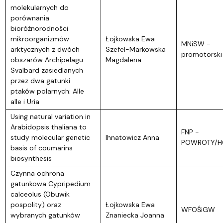
molekularnych do
porównania
bioróżnorodności
mikroorganizmów
Łojkowska Ewa
MNiSW -
arktycznych z dwóch
Szefel-Markowska
promotorski
obszarów Archipelagu
Magdalena
Svalbard zasiedlanych
przez dwa gatunki
ptaków polarnych: Alle
alle i Uria
Using natural variation in
Arabidopsis thaliana to
FNP -
study molecular genetic
Ihnatowicz Anna
POWROTY/H
basis of coumarins
biosynthesis
Czynna ochrona
gatunkowa Cypripedium
calceolus (Obuwik
pospolity) oraz
Łojkowska Ewa
WFOŚiGW
wybranych gatunków
Znaniecka Joanna