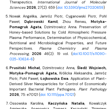
Therapeutics.
International Journal of Molecular
Sciences
2026
, 27(2): 659 (
doi: 10.3390/ijms27020659
)
Nowak Angelika, Jamróz Piotr, Cyganowski Piotr, Pohl
Paweł,
Dąbrowski Kamil
, Zhou Renwu,
Motyka-
Pomagruk Agata
, Dzimitrowicz Anna. Preservation of
Honey-based Solutions by Cold Atmospheric Pressure
Plasma: Performance, Determination of Physicochemical,
Nutritional and Microbiological Properties, and Future
Perspectives.
Plasma Chemistry and Plasma
Processing
,
2026
46(2): 19 vol. (
doi:10.1007/s11090-
025-10624-6
)
Prusiński Michał,
Dzimitrowicz Anna,
Śledź Wojciech,
Motyka-Pomagruk Agata,
Królicka Aleksandra, Jamróz
Piotr, Pohl Paweł,
Łojkowska Ewa
. Application of Plant-
Derived Silver Nanoparticles for Control of Economically
Important Bacterial Plant Pathogens.
Plant Pathology
2026
, 75: e70121 (
doi: 10.1111/ppa.70121
)
Ossowska Karolina,
Kaczyńska Natalia
, Kowalczyk
Agnieszka, Apanowicz Tomasz, Kaczyński Zbigniew.