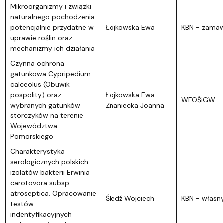
Mikroorganizmy i związki
naturalnego pochodzenia
potencjalnie przydatne w
Łojkowska Ewa
KBN - zamaw
uprawie roślin oraz
mechanizmy ich działania
Czynna ochrona
gatunkowa Cypripedium
calceolus (Obuwik
pospolity) oraz
Łojkowska Ewa
WFOŚiGW
wybranych gatunków
Znaniecka Joanna
storczyków na terenie
Województwa
Pomorskiego
Charakterystyka
serologicznych polskich
izolatów bakterii Erwinia
carotovora subsp.
atroseptica. Opracowanie
Śledź Wojciech
KBN - własn
testów
indentyfikacyjnych