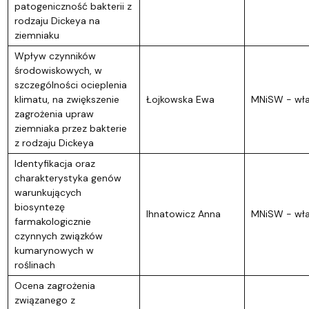
patogeniczność bakterii z
rodzaju Dickeya na
ziemniaku
Wpływ czynników
środowiskowych, w
szczególności ocieplenia
klimatu, na zwiększenie
Łojkowska Ewa
MNiSW - wł
zagrożenia upraw
ziemniaka przez bakterie
z rodzaju Dickeya
Identyfikacja oraz
charakterystyka genów
warunkujących
biosyntezę
Ihnatowicz Anna
MNiSW - wł
farmakologicznie
czynnych związków
kumarynowych w
roślinach
Ocena zagrożenia
związanego z