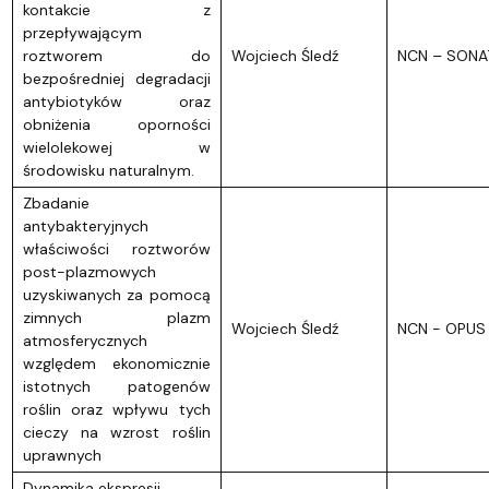
kontakcie z
przepływającym
roztworem do
Wojciech Śledź
NCN – SONAT
bezpośredniej degradacji
antybiotyków oraz
obniżenia oporności
wielolekowej w
środowisku naturalnym.
Zbadanie
antybakteryjnych
właściwości roztworów
post-plazmowych
uzyskiwanych za pomocą
zimnych plazm
Wojciech Śledź
NCN - OPUS 
atmosferycznych
względem ekonomicznie
istotnych patogenów
roślin oraz wpływu tych
cieczy na wzrost roślin
uprawnych
Dynamika ekspresji