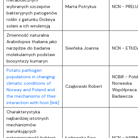
metabolicznym
wybranych szczepów
Marta Potrykus
NCN - PREL
bakteryjnych patogenów
roślin z gatunku Dickeya
solani a ich wirulencją
Zmienność naturalna
Arabidopsis thaliana jako
narzędzie do badania
Siwińska Joanna
NCN - ETIUD
molekularnych podstaw
biosyntezy kumaryn
Potato pathogen
populations in changing
NCBiR - Pols
climatic conditions of
Norweska
Czajkowski Robert
Norway and Poland and
Współpraca
the mechanisms of their
Badawcza
interaction with host [link]
Charakterystyka
najbardziej istotnych
mechanizmów
warunkujących
patogeniczność bakterii
Łojkowska Ewa
NCN - HARM