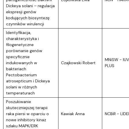
Dickeya solani – regulacja
ekspresji genów
kodujących biosyntezę
czynników wirulencji
Identyfikacja,
charakterystyka i
filogenetyczne
porównanie genów
specyficznie
MNiSW - IU
indukowanych w
Czajkowski Robert
PLUS
bakteriach
Pectobacterium
atrosepticum i Dickeya
solani w różnych
temperaturach
Poszukiwanie
skuteczniejszej terapii
raka piersi w oparciu o
Kawiak Anna
NCBiR - LIDE
nowe inhibitory kinaz
szlaku MAPK/ERK