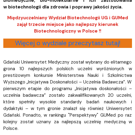
biomedyczne, bio-molekularne i ich zastosowania
w biotechnologii dla zdrowia i poprawy jakości życia.
Międzyuczelniany Wydział Biotechnologii UG i GUMed
zajął trzecie miejsce jako najlepszy kierunek
Biotechnologiczny w Polsce !!
Więcej o wydziale przeczytasz tutaj!
Gdański Uniwersytet Medyczny został wybrany do elitarnego
grona 10 najlepszych polskich uczelni wyróżnionych w
prestiżowym konkursie Ministerstwa Nauki i Szkolnictwa
Wyższego „Inicjatywa Doskonałości – Uczelnia Badawcza”. W
pierwszym etapie do programu „Inicjatywa doskonałości –
uczelnia badawcza” zostało zakwalifikowanych 20 uczelni,
które spełniły wysokie standardy badań naukowych i
dydaktyki – w tym gronie znalazł się również Uniwersytet
Gdański. Ponadto, w rankingu "Perspektywy" GUMed po raz
kolejny został uznany za najlepszą uczelnię medyczną w
Polsce.