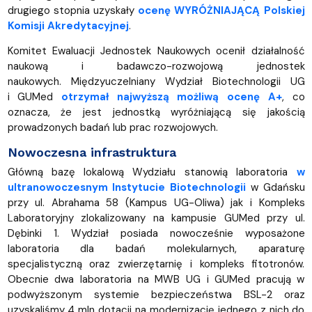
drugiego stopnia uzyskały
ocenę WYRÓŻNIAJĄCĄ Polskiej
Komisji Akredytacyjnej
.
Komitet Ewaluacji Jednostek Naukowych ocenił działalność
naukową i badawczo-rozwojową jednostek
naukowych. Międzyuczelniany Wydział Biotechnologii UG
i GUMed
otrzymał najwyższą możliwą ocenę A+
, co
oznacza, że jest jednostką wyróżniającą się jakością
prowadzonych badań lub prac rozwojowych.
Nowoczesna infrastruktura
Główną bazę lokalową Wydziału stanowią laboratoria
w
ultranowoczesnym Instytucie Biotechnologii
w Gdańsku
przy ul. Abrahama 58 (Kampus UG-Oliwa) jak i Kompleks
Laboratoryjny zlokalizowany na kampusie GUMed przy ul.
Dębinki 1. Wydział posiada nowocześnie wyposażone
laboratoria dla badań molekularnych, aparaturę
specjalistyczną oraz zwierzętarnię i kompleks fitotronów.
Obecnie dwa laboratoria na MWB UG i GUMed pracują w
podwyższonym systemie bezpieczeństwa BSL-2 oraz
uzyskaliśmy 4 mln dotacji na modernizację jednego z nich do