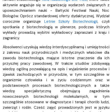
aktywnie angażuje się w organizację wydarzeń związanych z
upowszechnianiem nauki - Bałtycki Festiwal Nauki, Noc
Biologów. Oprócz standardowej oferty dydaktycznej, Wydział
corocznie organizuje
Letnie Szkoły Biotechnologii
, czyli
spotkania z biotechnologią w plenerze, podczas których
wykłady prowadzą wybitni wykładowcy zapraszani z kraju i
zagranicy.
Absolwenci uzyskują wiedzę interdyscyplinarną i umiejętności
z zakresu nauk przyrodniczych i medycznych właściwe dla
zawodu biotechnologa, mające istotne znaczenie dla ich
przyszłej pracy zawodowej. W trakcie studiów zdobywają
wiedzę ogólną pozwalającą na opis i wyjaśnienie procesów i
zjawisk zachodzących w przyrodzie, w tym szczególnie w
organizmie człowieka i w życiu codziennym oraz w
podstawowych procesach biotechnologicznych a także
wiedzę specjalistyczną obejmującą zagadnienia
nowoczesnych biotechnologii molekularnych, w tym
szczególnie stosowane w diagnostyce i terapii chorób ludzi,
zwierząt i roślin. Cześć zajęć prowadzonych jest w języku