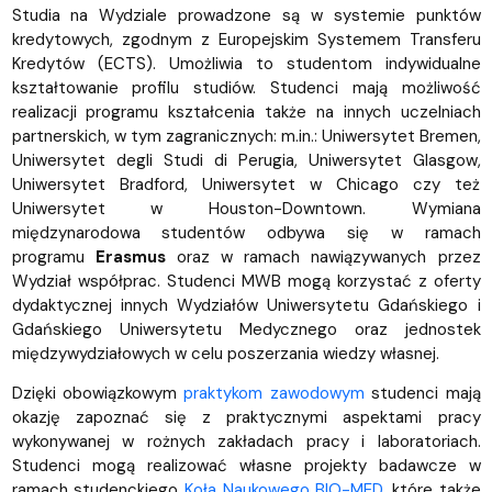
Studia na Wydziale prowadzone są w systemie punktów
kredytowych, zgodnym z Europejskim Systemem Transferu
Kredytów (ECTS). Umożliwia to studentom indywidualne
kształtowanie profilu studiów. Studenci mają możliwość
realizacji programu kształcenia także na innych uczelniach
partnerskich, w tym zagranicznych: m.in.: Uniwersytet Bremen,
Uniwersytet degli Studi di Perugia, Uniwersytet Glasgow,
Uniwersytet Bradford, Uniwersytet w Chicago czy też
Uniwersytet w Houston-Downtown. Wymiana
międzynarodowa studentów odbywa się w ramach
programu
Erasmus
oraz w ramach nawiązywanych przez
Wydział współprac. Studenci MWB mogą korzystać z oferty
dydaktycznej innych Wydziałów Uniwersytetu Gdańskiego i
Gdańskiego Uniwersytetu Medycznego oraz jednostek
międzywydziałowych w celu poszerzania wiedzy własnej.
Dzięki obowiązkowym
praktykom zawodowym
studenci mają
okazję zapoznać się z praktycznymi aspektami pracy
wykonywanej w rożnych zakładach pracy i laboratoriach.
Studenci mogą realizować własne projekty badawcze w
ramach studenckiego
Koła Naukowego BIO-MED
, które także