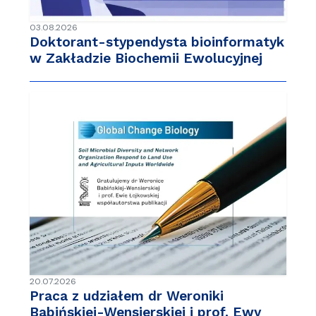
03.08.2026
Doktorant-stypendysta bioinformatyk
w Zakładzie Biochemii Ewolucyjnej
20.07.2026
Praca z udziałem dr Weroniki
Babińskiej-Wensierskiej i prof. Ewy