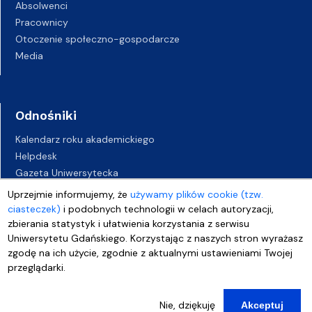
Absolwenci
Pracownicy
Otoczenie społeczno-gospodarcze
Media
Odnośniki
Kalendarz roku akademickiego
Helpdesk
Gazeta Uniwersytecka
BIP
Uprzejmie informujemy, że
używamy plików cookie (tzw.
Kampusy UG
ciasteczek)
i podobnych technologii w celach autoryzacji,
Biuro Karier UG
zbierania statystyk i ułatwienia korzystania z serwisu
Uniwersytetu Gdańskiego. Korzystając z naszych stron wyrażasz
Oferty pracy
zgodę na ich użycie, zgodnie z aktualnymi ustawieniami Twojej
Deklaracja dostępności
przeglądarki.
Nie, dziękuję
Akceptuj