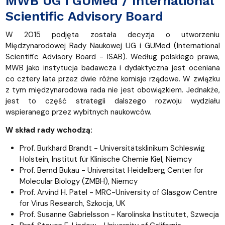
MWB UG i GUMed / International
Scientific Advisory Board
W 2015 podjęta została decyzja o utworzeniu
Międzynarodowej Rady Naukowej UG i GUMed (International
Scientific Advisory Board - ISAB). Według polskiego prawa,
MWB jako instytucja badawcza i dydaktyczna jest oceniana
co cztery lata przez dwie różne komisje rządowe. W związku
z tym międzynarodowa rada nie jest obowiązkiem. Jednakże,
jest to część strategii dalszego rozwoju wydziału
wspieranego przez wybitnych naukowców.
W skład rady wchodzą:
Prof. Burkhard Brandt - Universitätsklinikum Schleswig
Holstein, Institut für Klinische Chemie Kiel, Niemcy
Prof. Bernd Bukau - Universität Heidelberg Center for
Molecular Biology (ZMBH), Niemcy
Prof. Arvind H. Patel - MRC-University of Glasgow Centre
for Virus Research, Szkocja, UK
Prof. Susanne Gabrielsson - Karolinska Institutet, Szwecja