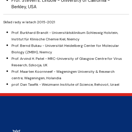
Prof. Steven E. Lindow - University of California -
Berkley, USA
Skład rady w latach 2015-2021
Prof. Burkhard Brandt - Universitätsklinikum Schleswig Holstein,
Institut für Klinische Chemie Kiel, Niemcy
Prof. Bernd Bukau - Universität Heidelberg Center for Molecular
Biology (ZMBH), Niemcy
Prof. Arvind H. Patel - MRC-University of Glasgow Centre for Virus
Research, Szkocja, UK
Prof. Maarten Koornneef - Wageningen University & Research
centre, Wageningen, Holandia
prof. Dan Tawfik - Weizmann Institute of Science, Rehovot, Izrael