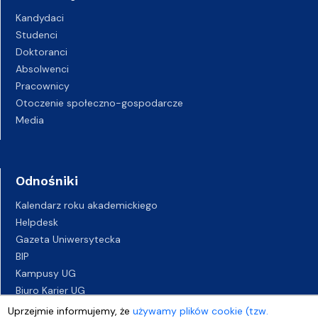
Kandydaci
Studenci
Doktoranci
Absolwenci
Pracownicy
Otoczenie społeczno-gospodarcze
Media
Odnośniki
Kalendarz roku akademickiego
Helpdesk
Gazeta Uniwersytecka
BIP
Kampusy UG
Biuro Karier UG
Oferty pracy
Uprzejmie informujemy, że
używamy plików cookie (tzw.