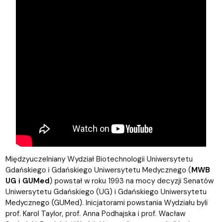
Międzyuczelniany Wydział Biotechnologii Uniwersytetu
Gdańskiego i Gdańskiego Uniwersytetu Medycznego (
MWB
UG i GUMed
) powstał w roku 1993 na mocy decyzji Senatów
Uniwersytetu Gdańskiego (UG) i Gdańskiego Uniwersytetu
Medycznego (GUMed). Inicjatorami powstania Wydziału byli
prof. Karol Taylor, prof. Anna Podhajska i prof. Wacław