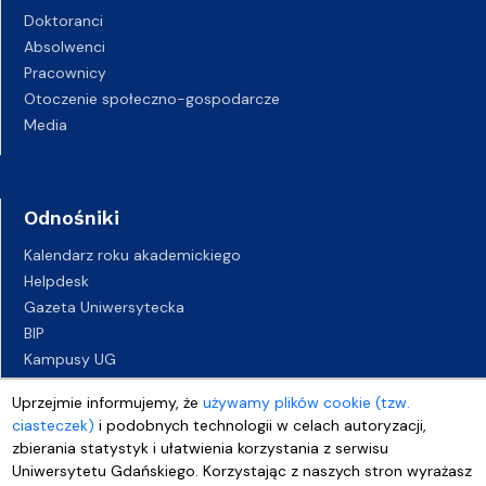
Doktoranci
Absolwenci
Pracownicy
Otoczenie społeczno-gospodarcze
Media
Odnośniki
Kalendarz roku akademickiego
Helpdesk
Gazeta Uniwersytecka
BIP
Kampusy UG
Biuro Karier UG
Uprzejmie informujemy, że
używamy plików cookie (tzw.
Oferty pracy
ciasteczek)
i podobnych technologii w celach autoryzacji,
Deklaracja dostępności
zbierania statystyk i ułatwienia korzystania z serwisu
Uniwersytetu Gdańskiego. Korzystając z naszych stron wyrażasz