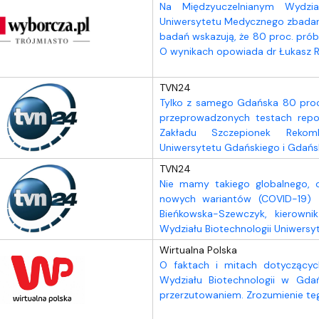
Na Międzyuczelnianym Wydzia
Uniwersytetu Medycznego zbadano 
badań wskazują, że 80 proc. prób
O wynikach opowiada dr Łukasz Rą
TVN24
Tylko z samego Gdańska 80 proce
przeprowadzonych testach rep
Zakładu Szczepionek Rekomb
Uniwersytetu Gdańskiego i Gdańs
TVN24
Nie mamy takiego globalnego, 
nowych wariantów (COVID-19) 
Bieńkowska-Szewczyk, kierowni
Wydziału Biotechnologii Uniwers
Wirtualna Polska
O faktach i mitach dotyczącyc
Wydziału Biotechnologii w Gdań
przerzutowaniem. Zrozumienie t