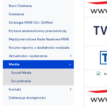
Strategia MWB UG i GUMed
Biuro Karier UG
Invited speakers
Partnerzy krajowi i zagraniczni
Deklaracja 
Biuro Dziekana
Dziekanat
Strategia MWB UG i GUMed
Kryteria awansu/oceny pracowniczej
Międzynarodowa Rada Naukowa MWB
Roczne raporty z działalności wydziału
Aktualności i wydarzenia
Media
Social Media
Do pobrania
Kontakt
Deklaracja dostępności