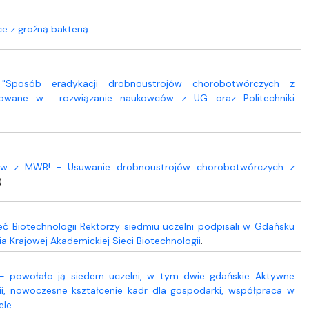
e z groźną bakterią
"Sposób eradykacji drobnoustrojów chorobotwórczych z
ntowane w rozwiązanie naukowców z UG oraz Politechniki
ców z MWB! - Usuwanie drobnoustrojów chorobotwórczych z
)
ć Biotechnologii Rektorzy siedmiu uczelni podpisali w Gdańsku
ia Krajowej Akademickiej Sieci Biotechnologii
.
 - powołało ją siedem uczelni, w tym dwie gdańskie Aktywne
ii, nowoczesne kształcenie kadr dla gospodarki, współpraca w
ele