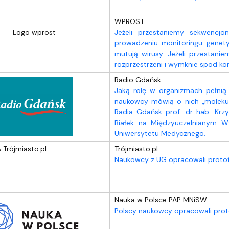
WPROST
Jeżeli przestaniemy sekwencj
prowadzeniu monitoringu genet
mutują wirusy. Jeżeli przestan
rozprzestrzeni i wymknie spod kon
Radio Gdańsk
Jaką rolę w organizmach pełnią 
naukowcy mówią o nich „molekul
Radia Gdańsk prof. dr hab. Krzys
Białek na Międzyuczelnianym Wy
Uniwersytetu Medycznego.
Trójmiasto.pl
Naukowcy z UG opracowali protot
Nauka w Polsce PAP MNiSW
Polscy naukowcy opracowali proto