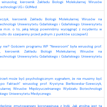
wirusolog, kierownik Zakładu Biologii Molekularnej Wirusów
technologii UG i GUMed.
wczyk, kierownik Zakładu Biologii Molekularnej Wirusów na
echnologii Uniwersytetu Gdańskiego i Gdańskiego Uniwersytetu
m.in. o to, jaką lekcję powinniśmy wyciągnąć z incydentu w
szło do szarpaniny przed jednym z punktów szczepień)
zy nie? Gościem programu WP "Newsroom" była wirusolog prof.
k, kierownik Zakładu Biologii Molekularnej Wirusów na
echnologii Uniwersytetu Gdańskiego i Gdańskiego Uniwersytetu
strzeń może być psychologicznym sygnałem, że nie musimy być
po Faktach" wirusolog prof. Krystyna Bieńkowska-Szewczyk,
kularnej Wirusów Międzyuczelnianego Wydziału Biotechnologii
kiego Uniwersytetu Medycznego.
ójnie zmutowanego koronawirusa z Indii. Jak groźna jest ta