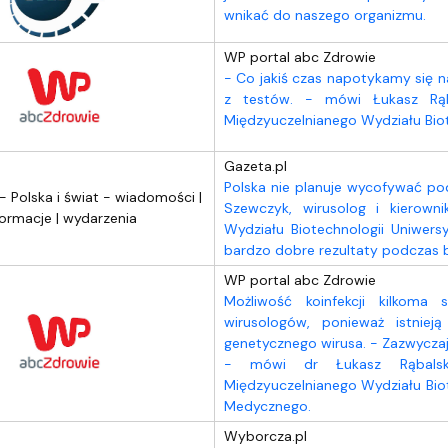
wnikać do naszego organizmu.
WP portal abc Zdrowie
- Co jakiś czas napotykamy się n
z testów. - mówi Łukasz Rąb
Międzyuczelnianego Wydziału Biot
Gazeta.pl
Polska nie planuje wycofywać po
Szewczyk, wirusolog i kierowni
Wydziału Biotechnologii Uniwers
bardzo dobre rezultaty podczas 
WP portal abc Zdrowie
Możliwość koinfekcji kilkoma
wirusologów, ponieważ istniej
genetycznego wirusa. - Zazwycza
- mówi dr Łukasz Rąbalski
Międzyuczelnianego Wydziału Bio
Medycznego.
Wyborcza.pl