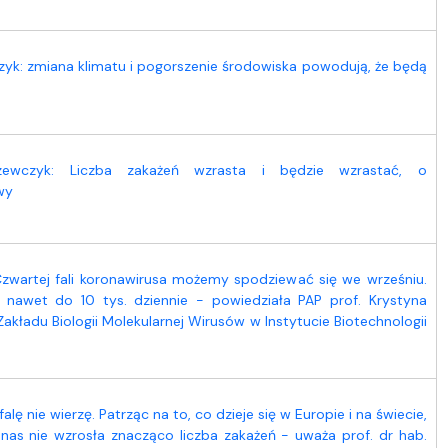
yk: zmiana klimatu i pogorszenie środowiska powodują, że będą
Szewczyk: Liczba zakażeń wzrasta i będzie wzrastać, o
wy
Czwartej fali koronawirusa możemy spodziewać się we wrześniu.
nawet do 10 tys. dziennie - powiedziała PAP prof. Krystyna
kładu Biologii Molekularnej Wirusów w Instytucie Biotechnologii
lę nie wierzę. Patrząc na to, co dzieje się w Europie i na świecie,
 nas nie wzrosła znacząco liczba zakażeń - uważa prof. dr hab.