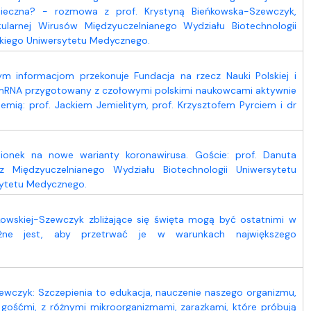
pieczna? - rozmowa z prof. Krystyną Bieńkowska-Szewczyk,
kularnej Wirusów Międzyuczelnianego Wydziału Biotechnologii
kiego Uniwersytetu Medycznego.
m informacjom przekonuje Fundacja na rzecz Nauki Polskiej i
 mRNA przygotowany z czołowymi polskimi naukowcami aktywnie
ią: prof. Jackiem Jemielitym, prof. Krzysztofem Pyrciem i dr
pionek na nowe warianty koronawirusa. Goście: prof. Danuta
 Międzyuczelnianego Wydziału Biotechnologii Uniwersytetu
sytetu Medycznego.
owskiej-Szewczyk zbliżające się święta mogą być ostatnimi w
żne jest, aby przetrwać je w warunkach największego
ewczyk: Szczepienia to edukacja, nauczenie naszego organizmu,
 gośćmi, z różnymi mikroorganizmami, zarazkami, które próbują