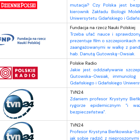
mutacja? Czy Polska jest bez
kierownik Zakładu Biologii Mole
Uniwersytetu Gdańskiego i Gdańs
Fundacja na rzecz Nauki Polskiej
Trzeba ufać nauce i sprawdzony
prezentuje film o szczepionkach
zaangażowanymi w walkę z pandem
hab. Danutą Gutowską-Owsiak.
Polskie Radio
Jakie jest oddziaływanie szcze
Gutowska-Owsiak, immunolog z
Gdańskiego i Gdańskiego Uniwer
TVN24
Zdaniem profesor Krystyny Bieńk
rygorze epidemicznym "i wa
bezpieczeństwa".
TVN24
Profesor Krystyna Bieńkowska-Sz
jak sobie radzić z nieproszonymi