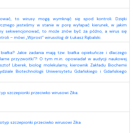
onować, to wirusy mogą wymknąć się spod kontroli. Dzięki
ycznego jesteśmy w stanie w porę wyłapać kierunek, w jakim
iemy sekwencjonować, to może znów być za późno, a wirus się
troli – mówi „Wprost” wirusolog dr Łukasz Rąbalski.
białka? Jakie zadania mają tzw. białka opiekuńcze i dlaczego
arne przyzwoitki”? O tym m.in. opowiadał w audycji naukowej
ztof Liberek, biolog molekularny, kierownik Zakładu Biochemii
dziale Biotechnologii Uniwersytetu Gdańskiego i Gdańskiego
yp szczepionki przeciwko wirusowi Zika
.
typ szczepionki przeciwko wirusowi Zika