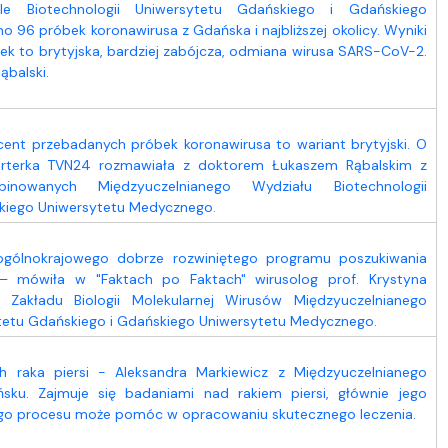
le Biotechnologii Uniwersytetu Gdańskiego i Gdańskiego
96 próbek koronawirusa z Gdańska i najbliższej okolicy. Wyniki
ek to brytyjska, bardziej zabójcza, odmiana wirusa SARS-CoV-2.
balski.
nt przebadanych próbek koronawirusa to wariant brytyjski. O
orterka TVN24 rozmawiała z doktorem Łukaszem Rąbalskim z
inowanych Międzyuczelnianego Wydziału Biotechnologii
kiego Uniwersytetu Medycznego.
ogólnokrajowego dobrze rozwiniętego programu poszukiwania
– mówiła w "Faktach po Faktach" wirusolog prof. Krystyna
k Zakładu Biologii Molekularnej Wirusów Międzyuczelnianego
ytetu Gdańskiego i Gdańskiego Uniwersytetu Medycznego.
h raka piersi - Aleksandra Markiewicz z Międzyuczelnianego
sku. Zajmuje się badaniami nad rakiem piersi, głównie jego
ego procesu może pomóc w opracowaniu skutecznego leczenia.