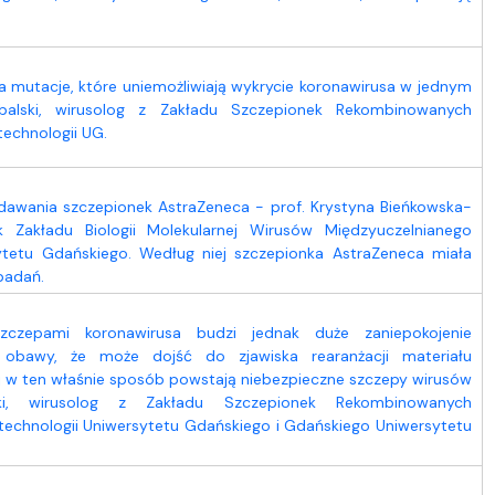
a mutacje, które uniemożliwiają wykrycie koronawirusa w jednym
alski, wirusolog z Zakładu Szczepionek Rekombinowanych
echnologii UG.
dawania szczepionek AstraZeneca - prof. Krystyna Bieńkowska-
k Zakładu Biologii Molekularnej Wirusów Międzyuczelnianego
ytetu Gdańskiego. Według niej szczepionka AstraZeneca miała
badań.
 szczepami koronawirusa budzi jednak duże zaniepokojenie
ą obawy, że może dojść do zjawiska rearanżacji materiału
j w ten właśnie sposób powstają niebezpieczne szczepy wirusów
, wirusolog z Zakładu Szczepionek Rekombinowanych
technologii Uniwersytetu Gdańskiego i Gdańskiego Uniwersytetu