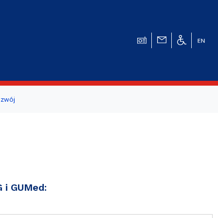
zwój
ogicznego
a studentów i
G i GUMed: