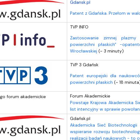
dostępności
Gdansk.pl
Patent z Gdańska. Przełom w walc
TVP INFO
Zastosowanie zimnej plazmy 
powierzchni płaskich" -opate
Wrocławskiej
(~ 3 minuty)
TVP 3 Gdańsk
Patent europejski dla naukow
powierzchni płaskich
(~ 18 minuta
Forum Akademickie
Powstaje Krajowa Akademicka Sie
list intencyjny w sprawie powołan
Gdańsk.pl
Akademicka Sieć Biotechnologii
wspieranie rozwoju biotechnolog
realizacji badań naukowych - to c