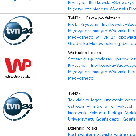
Krystyna Bieńkowska-Szewczyk, 
Międzyuczelnianego Wydziału Bio
TVN24 - Fakty po faktach
Prof. Krystyna Bieńkowska-Sze
Międzyuczelnianym Wydziale Biot
Medycznego w TVN 24 opowiada 
Grodzisku Mazowieckim (gdzie do
Wirtualna Polska
Szczepić się podczas upałów, c
Krystyna Bieńkowska-Szewczy
Międzyuczelnianym Wydziale Biot
Medycznego.
TVN24
Tak daleko idące luzowanie obo
ostrożni – mówiła w "Faktach 
kierownik Zakładu Biologii Mole
Uniwersytetu Gdańskiego i Gdańs
Dziennik Polski
Nad światem zawisło widmo podw