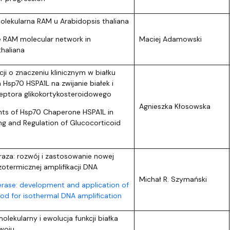
molekularna RAM u Arabidopsis thaliana
e RAM molecular network in
Maciej Adamowski
thaliana
i o znaczeniu klinicznym w białku
Hsp70 HSPA1L na zwijanie białek i
ceptora glikokortykosteroidowego
Agnieszka Kłosowska
iants of Hsp70 Chaperone HSPA1L in
ing and Regulation of Glucocorticoid
aza: rozwój i zastosowanie nowej
otermicznej amplifikacji DNA
Michał R. Szymański
ase: development and application of
od for isothermal DNA amplification
lekularny i ewolucja funkcji białka
woju