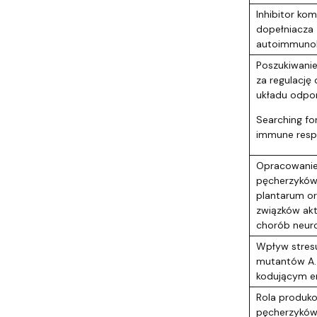
Inhibitor kom
dopełniacza 
autoimmunol
Poszukiwani
za regulacj
układu odpo
Searching fo
immune res
Opracowanie
pęcherzyków 
plantarum or
związków ak
chorób neur
Wpływ stresu
mutantów A.
kodującym 
Rola produk
pęcherzyków