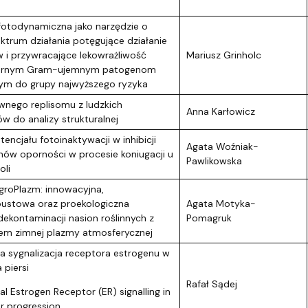
fotodynamiczna jako narzędzie o
ktrum działania potęgujące działanie
 i przywracające lekowrażliwość
Mariusz Grinholc
pornym Gram-ujemnym patogenom
ym do grupy najwyższego ryzyka
ywnego replisomu z ludzkich
Anna Karłowicz
w do analizy strukturalnej
encjału fotoinaktywacji w inhibicji
Agata Woźniak-
enów oporności w procesie koniugacji u
Pawlikowska
oli
groPlazm: innowacyjna,
ustowa oraz proekologiczna
Agata Motyka-
dekontaminacji nasion roślinnych z
Pomagruk
em zimnej plazmy atmosferycznej
a sygnalizacja receptora estrogenu w
 piersi
Rafał Sądej
l Estrogen Receptor (ER) signalling in
r progression