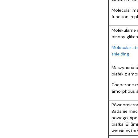
Molecular m
function in 
Molekularne s
osłony glika
Molecular str
shielding
Maszyneria b
białek z amo
Chaperone ma
amorphous an
Równomierne
Badanie mech
nowego, specy
białka IE1 (i
wirusa cytom