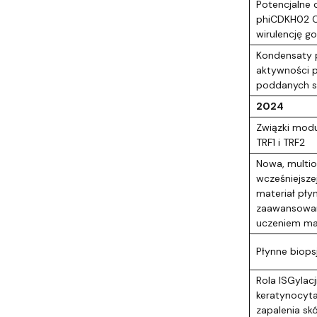
Potencjalne 
phiCDKH02 Cl
wirulencję g
Kondensaty po
aktywności p
poddanych s
2024
Związki modu
TRF1 i TRF2
Nowa, multi
wcześniejsze
materiał płyn
zaawansowaną
uczeniem m
Płynne biops
Rola ISGylac
keratynocyt
zapalenia sk