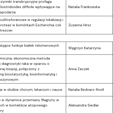
czynniki transkrypcyjne profaga
ostridioides difficile wpływające na
Natalia Frankowska
ospodarza
lifosforanowe w regulacji lokalizacji i
roteaz w komórkach Escherichia coli
Zuzanna Hirsz
tresowi
lujące funkcje białek telomerowych
Węgrzyn Katarzyna
omiczna, ekonomiczna metoda
j diagnostyki raka w oparciu o
nej biopsji, połączony z
Anna Żaczek
 biostatystyką, bioinformatyką i
aszynowym
je w służbie chorym, lekarzom i nauce
Natalia Bednarz-Knoll
ji w dynamice przemiany filagryny w
ach w kontekście atopowego
Aleksandra Siedlar
óry