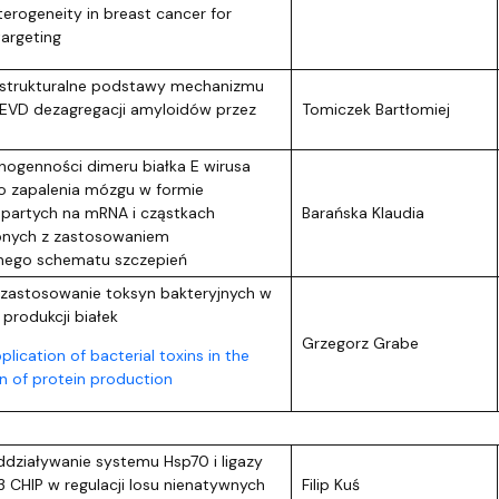
terogeneity in breast cancer for
targeting
 strukturalne podstawy mechanizmu
EEVD dezagregacji amyloidów przez
Tomiczek Bartłomiej
ogenności dimeru białka E wirusa
o zapalenia mózgu w formie
partych na mRNA i cząstkach
Barańska Klaudia
nych z zastosowaniem
znego schematu szczepień
zastosowanie toksyn bakteryjnych w
i produkcji białek
Grzegorz Grabe
plication of bacterial toxins in the
on of protein production
ziaływanie systemu Hsp70 i ligazy
3 CHIP w regulacji losu nienatywnych
Filip Kuś