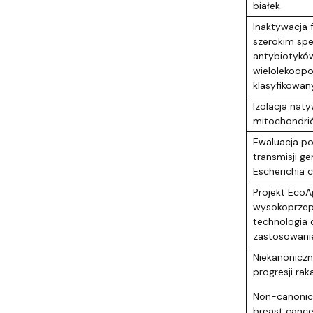
białek
Inaktywacja 
szerokim spe
antybiotyków
wielolekoo
klasyfikowan
Izolacja nat
mitochondrió
Ewaluacja pot
transmisji g
Escherichia c
Projekt EcoA
wysokoprzep
technologia 
zastosowani
Niekanoniczn
progresji raka
Non-canonica
breast cance