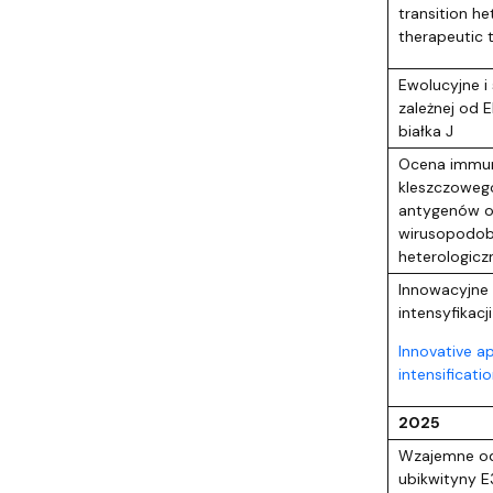
transition he
therapeutic 
Ewolucyjne i
zależnej od 
białka J
Ocena immun
kleszczoweg
antygenów o
wirusopodob
heterologic
Innowacyjne 
intensyfikacj
Innovative ap
intensificati
2025
Wzajemne odd
ubikwityny E