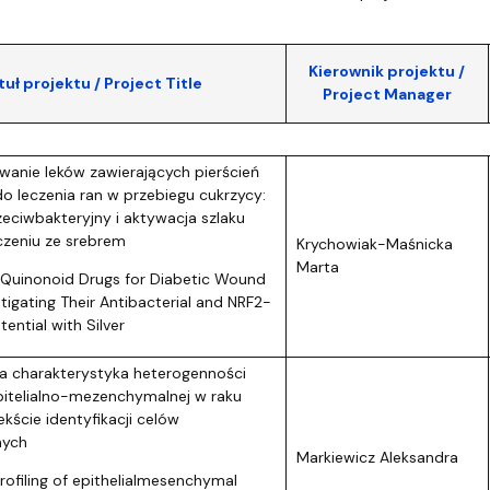
dostępności
Kierownik projektu /
tuł projektu / Project Title
Project Manager
anie leków zawierających pierścień
o leczenia ran w przebiegu cukrzycy:
zeciwbakteryjny i aktywacja szlaku
zeniu ze srebrem
Krychowiak-Maśnicka
Marta
Quinonoid Drugs for Diabetic Wound
stigating Their Antibacterial and NRF2-
tential with Silver
a charakterystyka heterogenności
itelialno-mezenchymalnej w raku
ekście identyfikacji celów
nych
Markiewicz Aleksandra
rofiling of epithelialmesenchymal