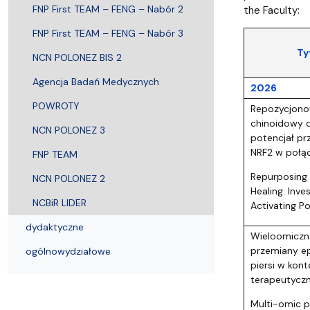
Strategia MWB UG i GUMed
Biuro Karier UG
Invited speakers
Partnerzy krajowi i zagraniczni
Deklaracja 
FNP First TEAM – FENG – Nabór 2
the Faculty:
FNP First TEAM – FENG – Nabór 3
Ty
NCN POLONEZ BIS 2
Agencja Badań Medycznych
2026
POWROTY
Repozycjonow
chinoidowy d
NCN POLONEZ 3
potencjał pr
NRF2 w połąc
FNP TEAM
Repurposing 
NCN POLONEZ 2
Healing: Inve
NCBiR LIDER
Activating Po
dydaktyczne
Wieloomiczn
przemiany ep
ogólnowydziałowe
piersi w kont
terapeutycz
Multi-omic p