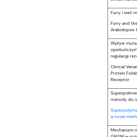
Furry i sieć 
Furry and th
Arabidopsis 
Wpływ mutacj
opiekuńczym 
regulację re
Clinical Var
Protein Fold
Receptor
Superpolimer
metody do iz
Superpolymer
a novel meth
Mechanizm mo
GNOM w roz