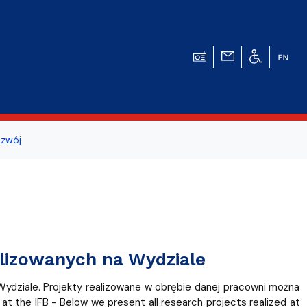
zwój
ogicznego
a studentów i
lizowanych na Wydziale
ydziale. Projekty realizowane w obrębie danej pracowni można
 at the IFB -
Below we present all research projects realized at