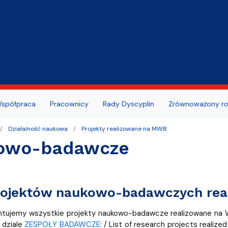
Przejdź do treści
ansu/oceny pracowniczej
szeń
Portal Studenta
spółpraca
Pracownicy
Rady Dyscyplin
Zrównoważony ro
dowa Rada Naukowa MWB
ie zdrowotne studentów i
we
publiczne
Centrum Wsparcia Psychol
Działalność naukowa
Projekty realizowane na MWB
w UG
owo-badawcze
ty z działalności wydziału
a nauki
Erasmus i inne programy dl
kademicki
doktorantów
i wydarzenia
cy dziekanatu
Absolwent MWB
projektów naukowo-badawczych rea
ultacji
ntujemy wszystkie projekty naukowo-badawcze realizowane na W
awni
 dziale
ZESPOŁY BADAWCZE
: / List of research projects realized