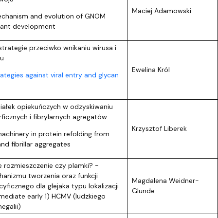
Maciej Adamowski
echanism and evolution of GNOM
plant development
trategie przeciwko wnikaniu wirusa i
nu
Ewelina Król
ategies against viral entry and glycan
iałek opiekuńczych w odzyskiwaniu
rficznych i fibrylarnych agregatów
Krzysztof Liberek
chinery in protein refolding from
d fibrillar aggregates
 rozmieszczenie czy plamki? -
anizmu tworzenia oraz funkcji
Magdalena Weidner-
ficznego dla glejaka typu lokalizacji
Glunde
mmediate early 1) HCMV (ludzkiego
egalii)