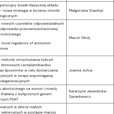
petycyjny ścieżki klasycznej układu
– nowa strategia w leczeniu chorób
Małgorzata Stasiłojć
ogicznych
e nowych czynników odpowiedzialnych
ę odpowiedzi przeciwnowotworowej
rnościowego
Marcin Okrój
r novel regulators of antitumor
ponse
 metody otrzymywania hybryd
błonowych Lactiplantibacillus
az liposomów w celu dostarczania
Joanna Jońca
tywnych w terapii wspomaganej
odegeneracyjnych
 abiotycznego na wzrost i rozwój
Katarzyna Jasieniecka-
 thaliana z wyłączonym genem
Gazarkiewicz
enzym PSAT
owanych w skórze małych
 sekrecyjnych w postępie marszu