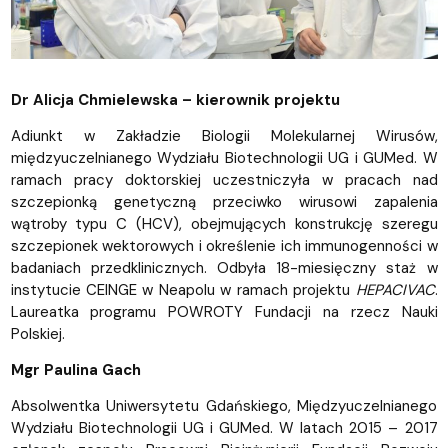
Dr Alicja Chmielewska – kierownik projektu
Adiunkt w Zakładzie Biologii Molekularnej Wirusów,
międzyuczelnianego Wydziału Biotechnologii UG i GUMed. W
ramach pracy doktorskiej uczestniczyła w pracach nad
szczepionką genetyczną przeciwko wirusowi zapalenia
wątroby typu C (HCV), obejmujących konstrukcję szeregu
szczepionek wektorowych i określenie ich immunogenności w
badaniach przedklinicznych. Odbyła 18-miesięczny staż w
instytucie CEINGE w Neapolu w ramach projektu
HEPACIVAC
.
Laureatka programu POWROTY Fundacji na rzecz Nauki
Polskiej.
Mgr Paulina Gach
Absolwentka Uniwersytetu Gdańskiego, Międzyuczelnianego
Wydziału Biotechnologii UG i GUMed. W latach 2015 – 2017