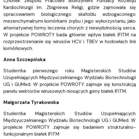
członek zespołu Pracowni Bioinżynierii Fundacji Rozwoju
Kardiochirurgii im. Zbigniewa Religi, gdzie zajmowała się
opracowaniem biologicznego skafoldu wzbogaconego
mezenchymalnymi komórkami zrębu i jego wykorzystaniu, jako
alternatywnej formy leczenia chorych z niewydolnością serca.
W projekcie POWROTY bada głównie wpływ białek IFITM na
rozprzestrzenianie się wirusów HCV i TBEV w hodowlach linii
komórkowych.
Anna Szczepińska
Studentka pierwszego roku Magisterskich Studiów
Uzupełniających Międzyuczelnianego Wydziału Biotechnologii
UG i GUMed. W projekcie POWROTY zajmuje się konstrukcją
panelu wektorów wirusowych niosących geny białek IFITM.
Małgorzata Tyrakowska
Studentka Magisterskich Studiów Uzupełniających
Międzyuczelnianego Wydziału Biotechnologii UG i GUMed. W
projekcie POWROTY zajmuje się badaniem strukturalno-
funkcjonalnym białek IFITM