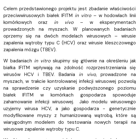
Celem przedstawionego projektu jest zbadanie właściwości
przeciwwirusowych białek IFITM
in vitro
– w hodowlach linii
komórkowych oraz
in vivo
– w eksperymentach
prowadzonych na myszach. W planowanych badaniach
oprzemy się na dwóch modelach wirusowych – wirusie
zapalenia wątroby typu C (HCV) oraz wirusie kleszczowego
zapalenia mózgu (TBEV).
W badaniach
in vitro
skupimy się głównie na określeniu jak
białka IFITM wpływają na zdolność rozprzestrzeniania się
wirusów HCV i TBEV. Badania
in vivo
, prowadzone na
myszach, w trakcie kontrolowanej infekcji wirusowej pozwolą
na sprawdzenie czy uzyskanie podwyższonego poziomu
białek IFITM w komórkach gospodarza spowoduje
zahamowanie infekcji wirusowej. Jako modelu wirusowego
użyjemy wirusa HCV, a jako gospodarza - genetycznie
modyfikowane myszy z humanizowaną wątrobą, które są
wiarygodnym modelem do testowania nowych terapii na
wirusowe zapalenie wątroby typu C.