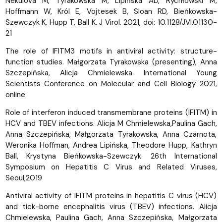
Nekulova M, Tyrakowska M, Lipińska AD, Rychłowski M,
Hoffmann W, Król E, Vojtesek B, Sloan RD, Bieńkowska-
Szewczyk K, Hupp T, Ball K. J Virol. 2021, doi: 10.1128/JVI.01130-
21
The role of IFITM3 motifs in antiviral activity: structure-
function studies. Małgorzata Tyrakowska (presenting), Anna
Szczepińska, Alicja Chmielewska. International Young
Scientists Conference on Molecular and Cell Biology 2021,
online
Role of interferon induced transmembrane proteins (IFITM) in
HCV and TBEV infections. Alicja M Chmielewska,Paulina Gach,
Anna Szczepińska, Małgorzata Tyrakowska, Anna Czarnota,
Weronika Hoffman, Andrea Lipińska, Theodore Hupp, Kathryn
Ball, Krystyna Bieńkowska-Szewczyk. 26th International
Symposium on Hepatitis C Virus and Related Viruses,
Seoul,2019
Antiviral activity of IFITM proteins in hepatitis C virus (HCV)
and tick-borne encephalitis virus (TBEV) infections. Alicja
Chmielewska, Paulina Gach, Anna Szczepińska, Małgorzata