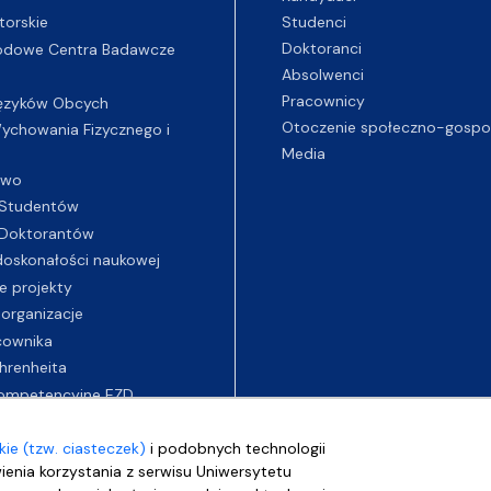
Studenci
torskie
Doktoranci
odowe Centra Badawcze
Absolwenci
Pracownicy
ęzyków Obcych
Otoczenie społeczno-gospo
chowania Fizycznego i
Media
two
Studentów
Doktorantów
oskonałości naukowej
e projekty
 organizacje
cownika
hrenheita
ompetencyjne EZD
ie (tzw. ciasteczek)
i podobnych technologii
wienia korzystania z serwisu Uniwersytetu