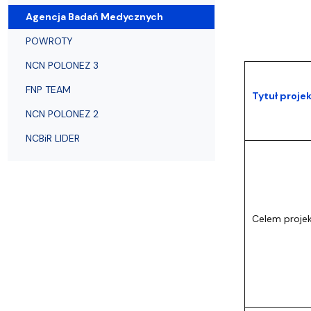
Strategia MWB UG i GUMed
Biuro Karier UG
Invited speakers
Partnerzy krajowi i zagraniczni
Deklaracja 
Agencja Badań Medycznych
POWROTY
NCN POLONEZ 3
FNP TEAM
Tytuł proje
NCN POLONEZ 2
NCBiR LIDER
Celem proje