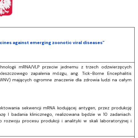
nes against emerging zoonotic viral diseases”
echnologii mRNA/VLP przeciw jednemu z trzech odzwierzęcych
leszczowego zapalenia mózgu, ang. Tick-Borne Encephalitis
us, WNV) mających ogromne znaczenie dla zdrowia ludzi na całym
ktowania sekwencji mRNA kodującej antygen, przez produkcję
azę I badania klinicznego, realizowana będzie w 10 zadaniach.
zwoju procesu produkcji i analityki w skali laboratoryjnej i