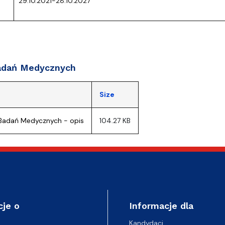
29.10.2021-28.10.2027
adań Medycznych
Size
Badań Medycznych - opis
104.27 KB
cje o
Informacje dla
Kandydaci