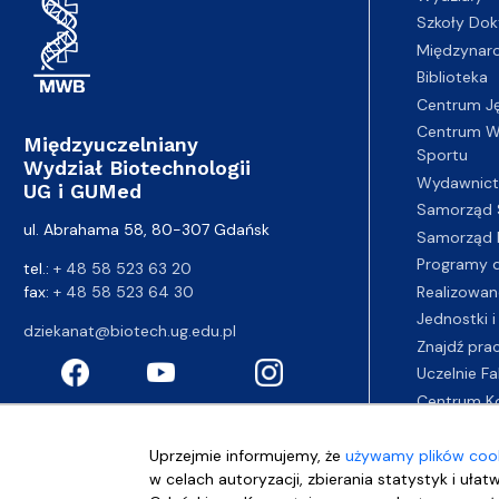
Szkoły Dok
Międzynar
Biblioteka
Centrum J
Centrum Wy
Międzyuczelniany
Sportu
Wydział Biotechnologii
Wydawnic
UG i GUMed
Samorząd 
ul. Abrahama 58, 80-307 Gdańsk
Samorząd 
Programy d
tel.:
+ 48 58 523 63 20
fax:
+ 48 58 523 64 30
Realizowan
Jednostki i
dziekanat@biotech.ug.edu.pl
Znajdź pra
Uczelnie Fa
Centrum K
Uprzejmie informujemy, że
używamy plików cook
w celach autoryzacji, zbierania statystyk i ułat