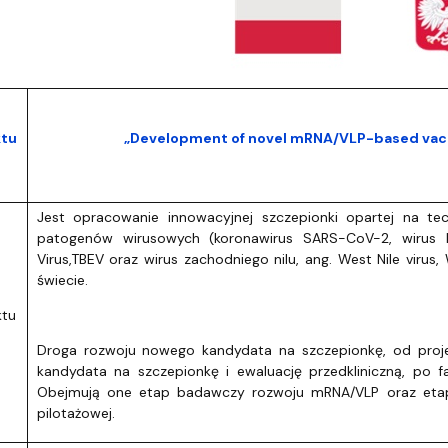
dostępności
ktu
„Development of novel mRNA/VLP-based vacci
Jest opracowanie innowacyjnej szczepionki opartej na t
patogenów wirusowych (koronawirus SARS-CoV-2, wirus k
Virus,TBEV oraz wirus zachodniego nilu, ang. West Nile vir
świecie.
ktu
Droga rozwoju nowego kandydata na szczepionkę, od proje
kandydata na szczepionkę i ewaluację przedkliniczną, po f
Obejmują one etap badawczy rozwoju mRNA/VLP oraz etap ro
pilotażowej.