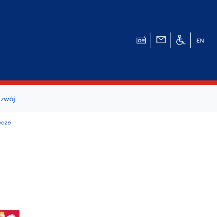
zwój
ogicznego
wcze
a studentów i