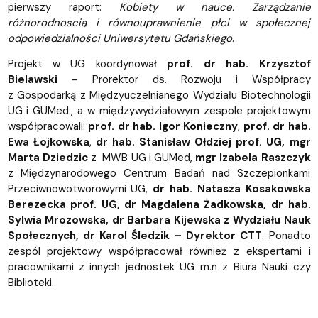
pierwszy raport:
Kobiety w nauce. Zarządzanie
różnorodnoscią i równouprawnienie płci w społecznej
odpowiedzialności Uniwersytetu Gdańskiego
.
Projekt w UG koordynował
prof. dr hab. Krzysztof
Bielawski
– Prorektor ds. Rozwoju i Współpracy
z Gospodarką z Międzyuczelnianego Wydziału Biotechnologii
UG i GUMed., a w międzywydziałowym zespole projektowym
współpracowali:
prof. dr hab. Igor Konieczny
,
prof. dr hab.
Ewa Łojkowska
,
dr hab. Stanisław Ołdziej prof. UG, mgr
Marta Dziedzic
z MWB UG i GUMed,
mgr Izabela Raszczyk
z Międzynarodowego Centrum Badań nad Szczepionkami
Przeciwnowotworowymi UG,
dr hab. Natasza Kosakowska
Berezecka prof. UG, dr Magdalena Żadkowska, dr hab.
Sylwia Mrozowska, dr Barbara Kijewska z Wydziału Nauk
Społecznych, dr Karol Śledzik – Dyrektor CTT
. Ponadto
zespól projektowy współpracował również z ekspertami i
pracownikami z innych jednostek UG m.n z Biura Nauki czy
Biblioteki.