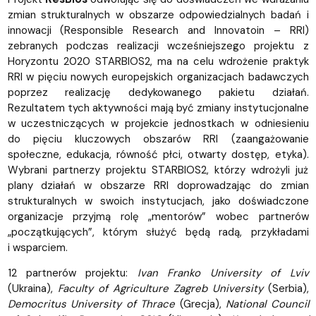
zmian strukturalnych w obszarze odpowiedzialnych badań i
innowacji (Responsible Research and Innovatoin – RRI)
zebranych podczas realizacji wcześniejszego projektu z
Horyzontu 2020 STARBIOS2, ma na celu wdrożenie praktyk
RRI w pięciu nowych europejskich organizacjach badawczych
poprzez realizację dedykowanego pakietu działań.
Rezultatem tych aktywności mają być zmiany instytucjonalne
w uczestniczących w projekcie jednostkach w odniesieniu
do pięciu kluczowych obszarów RRI (zaangażowanie
społeczne, edukacja, równość płci, otwarty dostęp, etyka).
Wybrani partnerzy projektu STARBIOS2, którzy wdrożyli już
plany działań w obszarze RRI doprowadzając do zmian
strukturalnych w swoich instytucjach, jako doświadczone
organizacje przyjmą rolę „mentorów” wobec partnerów
„początkujących”, którym służyć będą radą, przykładami
i wsparciem.
12 partnerów projektu:
Ivan Franko University of Lviv
(Ukraina),
Faculty of Agriculture Zagreb University
(Serbia),
Democritus University of Thrace
(Grecja),
National Council