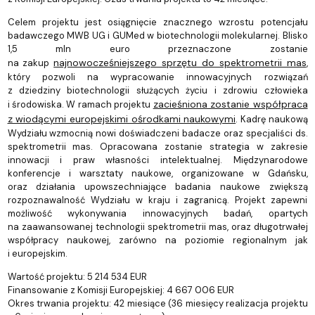
Celem projektu jest osiągnięcie znacznego wzrostu potencjału
badawczego MWB UG i GUMed w biotechnologii molekularnej. Blisko
1,5 mln euro przeznaczone zostanie
najnowocześniejszego sprzętu do spektrometrii mas
na zakup
,
który pozwoli na wypracowanie innowacyjnych rozwiązań
z dziedziny biotechnologii służących życiu i zdrowiu człowieka
zacieśniona zostanie współpraca
i środowiska. W ramach projektu
z wiodącymi europejskimi ośrodkami naukowymi
. Kadrę naukową
Wydziału wzmocnią nowi doświadczeni badacze oraz specjaliści ds.
spektrometrii mas. Opracowana zostanie strategia w zakresie
innowacji i praw własności intelektualnej. Międzynarodowe
konferencje i warsztaty naukowe, organizowane w Gdańsku,
oraz działania upowszechniające badania naukowe zwiększą
rozpoznawalność Wydziału w kraju i zagranicą. Projekt zapewni
możliwość wykonywania innowacyjnych badań, opartych
na zaawansowanej technologii spektrometrii mas, oraz długotrwałej
współpracy naukowej, zarówno na poziomie regionalnym jak
i europejskim.
Wartość projektu: 5 214 534 EUR
Finansowanie z Komisji Europejskiej: 4 667 006 EUR
Okres trwania projektu: 42 miesiące (36 miesięcy realizacja projektu