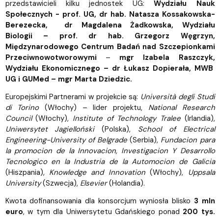
przedstawicieli kilku jednostek UG:
Wydziału Nauk
Społecznych
- prof. UG, dr hab. Natasza Kossakowska-
Berezecka,
dr Magdalena Żadkowska,
Wydziału
Biologii – prof. dr hab. Grzegorz Węgrzyn
,
Międzynarodowego Centrum Badań nad Szczepionkami
Przeciwnowotworowymi
–
mgr Izabela Raszczyk,
Wydziału Ekonomicznego – dr Łukasz Dopierała,
MWB
UG i GUMed – mgr Marta Dziedzic.
Europejskimi Partnerami w projekcie są:
Università degli Studi
di Torino
(Włochy) – lider projektu,
National Research
Council
(Włochy),
Institute of Technology Tralee
(Irlandia),
Uniwersytet Jagielloński
(Polska),
School of Electrical
Engineering-University of Belgrade
(Serbia),
Fundacion para
la promocion de la Innovacion, Investigacion Y Desarrollo
Tecnologico en la Industria de la Automocion de Galicia
(Hiszpania),
Knowledge and Innovation
(Włochy),
Uppsala
University
(Szwecja),
Elsevier
(Holandia).
Kwota dofinansowania dla konsorcjum wyniosła blisko
3 mln
euro
, w tym dla Uniwersytetu Gdańskiego ponad
200 tys.