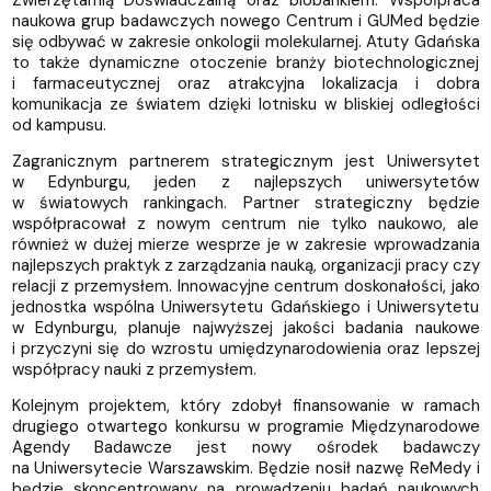
naukowa grup badawczych nowego Centrum i GUMed będzie
się odbywać w zakresie onkologii molekularnej. Atuty Gdańska
to także dynamiczne otoczenie branży biotechnologicznej
i farmaceutycznej oraz atrakcyjna lokalizacja i dobra
komunikacja ze światem dzięki lotnisku w bliskiej odległości
od kampusu.
Zagranicznym partnerem strategicznym jest Uniwersytet
w Edynburgu, jeden z najlepszych uniwersytetów
w światowych rankingach. Partner strategiczny będzie
współpracował z nowym centrum nie tylko naukowo, ale
również w dużej mierze wesprze je w zakresie wprowadzania
najlepszych praktyk z zarządzania nauką, organizacji pracy czy
relacji z przemysłem. Innowacyjne centrum doskonałości, jako
jednostka wspólna Uniwersytetu Gdańskiego i Uniwersytetu
w Edynburgu, planuje najwyższej jakości badania naukowe
i przyczyni się do wzrostu umiędzynarodowienia oraz lepszej
współpracy nauki z przemysłem.
Kolejnym projektem, który zdobył finansowanie w ramach
drugiego otwartego konkursu w programie Międzynarodowe
Agendy Badawcze jest nowy ośrodek badawczy
na Uniwersytecie Warszawskim. Będzie nosił nazwę ReMedy i
będzie skoncentrowany na prowadzeniu badań naukowych