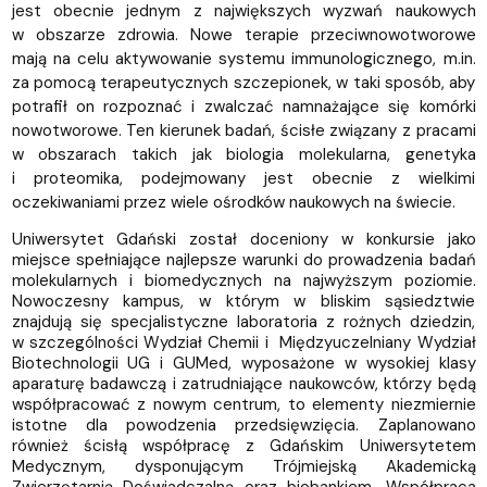
jest obecnie jednym z największych wyzwań naukowych
w obszarze zdrowia. Nowe terapie przeciwnowotworowe
mają na celu aktywowanie systemu immunologicznego, m.in.
za pomocą terapeutycznych szczepionek, w taki sposób, aby
potrafił on rozpoznać i zwalczać namnażające się komórki
nowotworowe. Ten kierunek badań, ścisłe związany z pracami
w obszarach takich jak biologia molekularna, genetyka
i proteomika, podejmowany jest obecnie z wielkimi
oczekiwaniami przez wiele ośrodków naukowych na świecie.
Uniwersytet Gdański został doceniony w konkursie jako
miejsce spełniające najlepsze warunki do prowadzenia badań
molekularnych i biomedycznych na najwyższym poziomie.
Nowoczesny kampus, w którym w bliskim sąsiedztwie
znajdują się specjalistyczne laboratoria z rożnych dziedzin,
w szczególności Wydział Chemii i Międzyuczelniany Wydział
Biotechnologii UG i GUMed, wyposażone w wysokiej klasy
aparaturę badawczą i zatrudniające naukowców, którzy będą
współpracować z nowym centrum, to elementy niezmiernie
istotne dla powodzenia przedsięwzięcia. Zaplanowano
również ścisłą współpracę z Gdańskim Uniwersytetem
Medycznym, dysponującym Trójmiejską Akademicką
Zwierzętarnią Doświadczalną oraz biobankiem. Współpraca