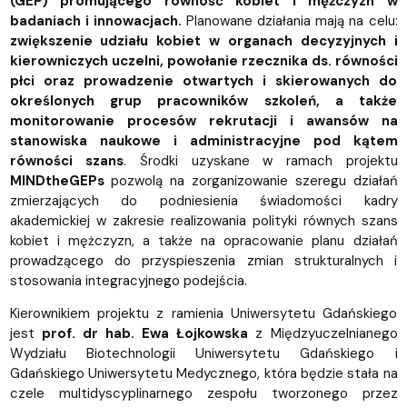
(GEP)
promującego równość kobiet i mężczyzn w
badaniach i innowacjach.
Planowane działania mają na celu:
zwiększenie udziału kobiet w organach decyzyjnych i
kierowniczych uczelni, powołanie rzecznika ds. równości
płci oraz prowadzenie otwartych i skierowanych do
określonych grup pracowników szkoleń, a także
monitorowanie procesów rekrutacji i awansów na
stanowiska naukowe i administracyjne pod kątem
równości szans
. Środki uzyskane w ramach projektu
MINDtheGEPs
pozwolą na zorganizowanie szeregu działań
zmierzających do podniesienia świadomości kadry
akademickiej w zakresie realizowania polityki równych szans
kobiet i mężczyzn, a także na opracowanie planu działań
prowadzącego do przyspieszenia zmian strukturalnych i
stosowania integracyjnego podejścia.
Kierownikiem projektu z ramienia Uniwersytetu Gdańskiego
jest
prof. dr hab. Ewa Łojkowska
z Międzyuczelnianego
Wydziału Biotechnologii Uniwersytetu Gdańskiego i
Gdańskiego Uniwersytetu Medycznego, która będzie stała na
czele multidyscyplinarnego zespołu tworzonego przez