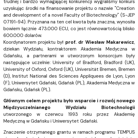
trudnej i bardzo wymagającej konkurencji wygraliśmy konkurs
uzyskując środki na finansowanie projektu o nazwie "Creation
and development of a novel Faculty of Biotechnology" (S-JEP
07191-94). Przyznana na ten cel kwota była znaczna, wynosiła
bowiem łącznie 473.000 ECU, co jest równowartością blisko
600.000 dolarów.
Koordynatorem projektu był
prof. dr Wiesław Makarewicz
,
dziekan Wydziału, kontraktorem Akademia Medyczna w
Gdańsku, a partnerami w utworzonym konsorcjum były
następujące uczelnie: University of Bradford, Bradford (UK),
University of Oxford, Oxford (UK), Universität Bremen, Bremen
(D), Institut National des Sciences Appliquees de Lyon, Lyon
(F), Uniwersytet Gdański, Gdańsk (PL), Akademia Medyczna w
Gdańsku, Gdańsk (PL).
Głównym celem projektu było wsparcie i rozwój nowego
Międzyuczelnianego Wydziału Biotechnologii
utworzonego w czerwcu 1993 roku przez Akademię
Medyczną w Gdańsku i Uniwersytet Gdański.
Znaczenie otrzymanego grantu w ramach programu TEMPUS