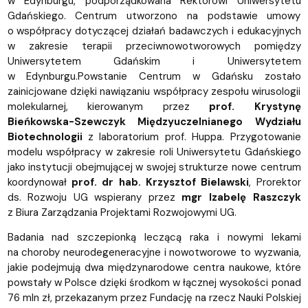
w Edynburgu, podporządkowana Rektorowi Uniwersytetu
Gdańskiego. Centrum utworzono na podstawie umowy
o współpracy dotyczącej działań badawczych i edukacyjnych
w zakresie terapii przeciwnowotworowych pomiędzy
Uniwersytetem Gdańskim i Uniwersytetem
w Edynburgu.Powstanie Centrum w Gdańsku zostało
zainicjowane dzięki nawiązaniu współpracy zespołu wirusologii
molekularnej, kierowanym przez
prof. Krystynę
Bieńkowska-Szewczyk Międzyuczelnianego Wydziału
Biotechnologii
z laboratorium prof. Huppa.
Przygotowanie
modelu współpracy w zakresie roli Uniwersytetu Gdańskiego
jako instytucji obejmującej w swojej strukturze nowe centrum
koordynował
prof. dr hab. Krzysztof Bielawski
, Prorektor
ds. Rozwoju UG wspierany przez
mgr Izabelę Raszczyk
z Biura Zarządzania Projektami Rozwojowymi UG.
Badania nad szczepionką leczącą raka i nowymi lekami
na choroby neurodegeneracyjne i nowotworowe to wyzwania,
jakie podejmują dwa międzynarodowe centra naukowe, które
powstały w Polsce dzięki środkom w łącznej wysokości ponad
76 mln zł, przekazanym przez Fundację na rzecz Nauki Polskiej