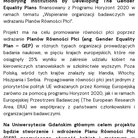
Modifying Institutions by Developing The Gender
Equality Plans
finansowany z Programu Horyzont 2020 w
ramach tematu „Wspieranie organizacji badawczych we
wdrażaniu Planów Równości Płci”.
Projekt ma na celu promowanie równości płci poprzez
wdrażanie
Planów Równości Płci
(ang. Gender Equality
Plan – GEP)
w różnych typach organizacji prowadzących
badania naukowe, w pięciu krajach europejskich, które nie
osiągnęły 25% wyniku w zakresie udziału kobiet na
kierowniczych stanowiskach w szkolnictwie wyższym. Poza
Polską, wśród tych krajów znalazły się: Irlandia, Włochy,
Hiszpania i Serbia. Propagowanie równości płci jest jednym z
priorytetów polityk UE wdrażanych przez Komisję Europejską
zarówno za pomocą programu Horyzont 2020, jak i w ramach
Europejskiej Przestrzeni Badawczej (The European Research
Area, ERA) we współpracy z państwami członkowskimi i
organizacjami badawczymi.
Na Uniwersytecie Gdańskim głównym celem projektu
będzie
stworzenie i wdrożenie Planu Równości Płci