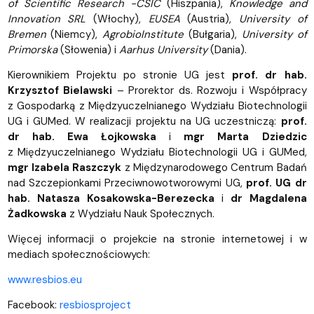
of Scientific Research -CSIC
(Hiszpania),
Knowledge and
Innovation SRL
(Włochy),
EUSEA
(Austria),
University of
Bremen
(Niemcy),
AgrobioInstitute
(Bułgaria),
University of
Primorska
(Słowenia) i
Aarhus University
(Dania).
Kierownikiem Projektu po stronie UG jest
prof. dr hab.
Krzysztof Bielawski
– Prorektor ds. Rozwoju i Współpracy
z Gospodarką z Międzyuczelnianego Wydziału Biotechnologii
UG i GUMed. W realizacji projektu na UG uczestniczą:
prof.
dr hab. Ewa Łojkowska
i
mgr Marta Dziedzic
z Międzyuczelnianego Wydziału Biotechnologii UG i GUMed,
mgr Izabela Raszczyk
z Międzynarodowego Centrum Badań
nad Szczepionkami Przeciwnowotworowymi UG,
prof. UG
dr
hab. Natasza Kosakowska-Berezecka
i
dr Magdalena
Żadkowska
z Wydziału Nauk Społecznych.
Więcej informacji o projekcie na stronie internetowej i w
mediach społecznościowych:
www.resbios.eu
Facebook:
resbiosproject