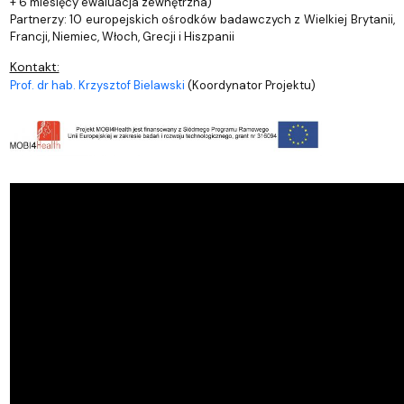
+ 6 miesięcy ewaluacja zewnętrzna)
Partnerzy: 10 europejskich ośrodków badawczych z Wielkiej Brytanii,
Francji, Niemiec, Włoch, Grecji i Hiszpanii
Kontakt:
Prof. dr hab. Krzysztof Bielawski
(Koordynator Projektu)