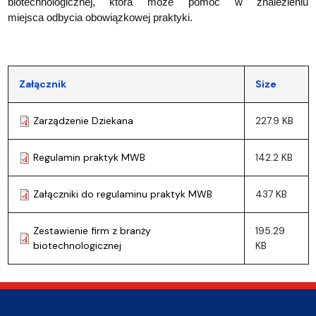
biotechnologicznej, która może pomóc w znalezieniu
miejsca odbycia obowiązkowej praktyki.
Załącznik
Size
Zarządzenie Dziekana
227.9 KB
Regulamin praktyk MWB
142.2 KB
Załączniki do regulaminu praktyk MWB
437 KB
Zestawienie firm z branży
195.29
biotechnologicznej
KB