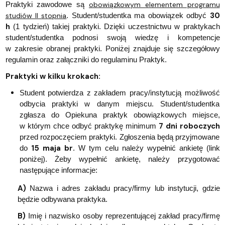
Praktyki zawodowe są
obowiązkowym elementem programu
30
studiów II stopnia
. Student/studentka ma obowiązek odbyć
h
(1 tydzień) takiej praktyki. Dzięki uczestnictwu w praktykach
student/studentka podnosi swoją wiedzę i kompetencje
w zakresie obranej praktyki. Poniżej znajduje się szczegółowy
regulamin oraz załączniki do regulaminu Praktyk.
Praktyki w kilku krokach
:
Student potwierdza z zakładem pracy/instytucją możliwość
odbycia praktyki w danym miejscu. Student/studentka
zgłasza do Opiekuna praktyk obowiązkowych miejsce,
7 dni roboczych
w którym chce odbyć praktykę minimum
przed rozpoczęciem praktyki. Zgłoszenia będą przyjmowane
15 maja br
do
. W tym celu należy wypełnić ankietę (link
poniżej). Żeby wypełnić ankietę, należy przygotować
następujące informacje:
A)
Nazwa i adres zakładu pracy/firmy lub instytucji, gdzie
będzie odbywana praktyka.
B)
Imię i nazwisko osoby reprezentującej zakład pracy/firmę