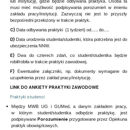
lub instytucję, gdzie będzie odbywana praktyka. Osoba ta
musi mieć możliwość podpisywania porozumień w imieniu
zakładu pracy/instytucji. Zazwyczaj nie jest to przyszły
bezpośredni przełożony w trakcie praktyk.
C)
Data odbywania praktyki (1 tydzień) od….. do….
D)
Data urodzenia studenta/studentki, która potrzebna jest do
ubezpieczenia NNW.
E)
Dwa do czterech zdań, co student/studentka będzie
robił/robiła w trakcie praktyki zawodowej.
F)
Ewentualne załączniki, np. dokumenty wymagane do
uzupełnienia przez zakład pracy/instytucję.
LINK DO ANKIETY PRAKTYKI ZAWODOWE
Praktyki studenci
Między MWB UG i GUMed, a danym zakładem pracy,
w którym student/studentka odbędzie praktykę, jest
Porozumienie
podpisywane
przygotowane przez Opiekuna
praktyk obowiązkowych.