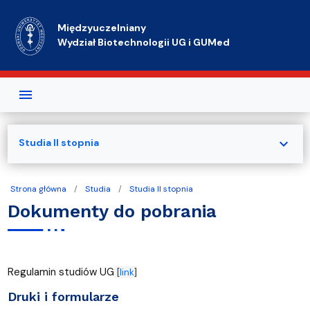
Przejdź do treści
Międzyuczelniany
Wydział Biotechnologii UG i GUMed
expand_more
Studia II stopnia
Strona główna
Studia
Studia II stopnia
Dokumenty do pobrania
Regulamin studiów UG
[
link
]
Druki i formularze