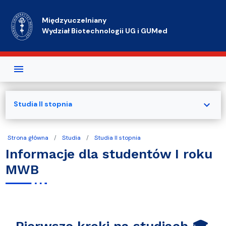
Przejdź do treści
Międzyuczelniany
Wydział Biotechnologii UG i GUMed
expand_more
Studia II stopnia
Strona główna
Studia
Studia II stopnia
Informacje dla studentów I roku
MWB
Pierwsze kroki na studiach 🎓