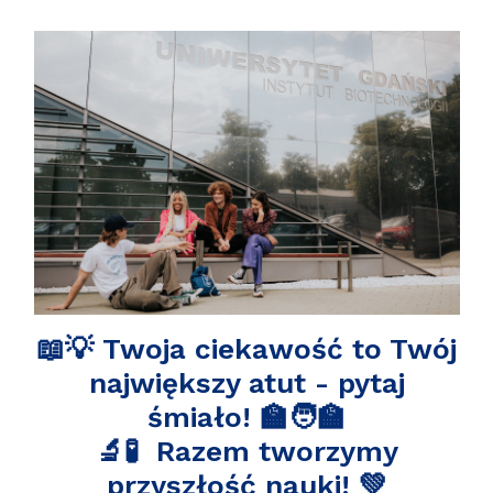
📖💡
Twoja ciekawość to Twój
największy atut - pytaj
śmiało!
🏫🧑‍🏫
🔬🧪
Razem tworzymy
przyszłość nauki!
💚