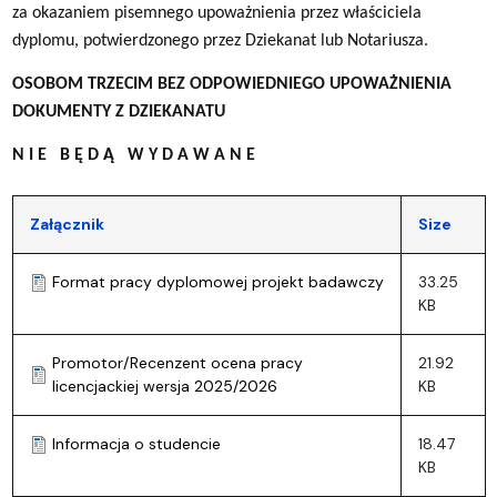
za okazaniem pisemnego upoważnienia przez właściciela
dyplomu, potwierdzonego przez Dziekanat lub Notariusza.
OSOBOM TRZECIM BEZ ODPOWIEDNIEGO UPOWAŻNIENIA
DOKUMENTY Z DZIEKANATU
N I E B Ę D Ą W Y D A W A N E
Załącznik
Size
Format pracy dyplomowej projekt badawczy
33.25
KB
Promotor/Recenzent ocena pracy
21.92
licencjackiej wersja 2025/2026
KB
Informacja o studencie
18.47
KB