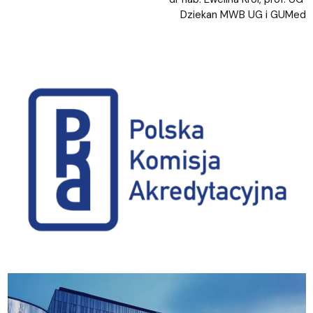
Dziekan MWB UG i GUMed