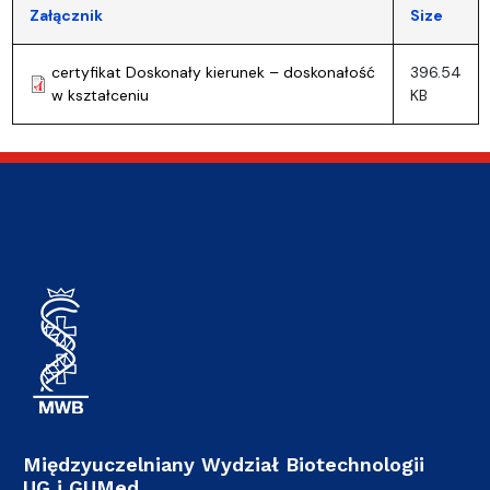
Załącznik
Size
certyfikat Doskonały kierunek – doskonałość
396.54
w kształceniu
KB
Międzyuczelniany Wydział Biotechnologii
UG i GUMed