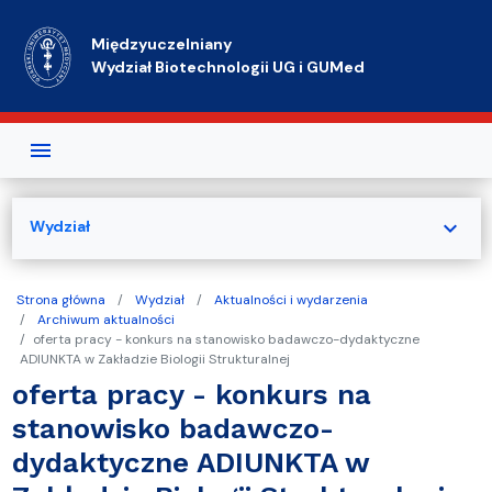
Przejdź do treści
Międzyuczelniany
Wydział Biotechnologii UG i GUMed
expand_more
Wydział
Strona główna
Wydział
Aktualności i wydarzenia
Archiwum aktualności
oferta pracy - konkurs na stanowisko badawczo-dydaktyczne
ADIUNKTA w Zakładzie Biologii Strukturalnej
oferta pracy - konkurs na
stanowisko badawczo-
dydaktyczne ADIUNKTA w