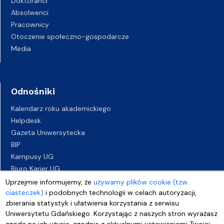
Doktoranci
Absolwenci
Pracownicy
Otoczenie społeczno-gospodarcze
Media
Odnośniki
Kalendarz roku akademickiego
Helpdesk
Gazeta Uniwersytecka
BIP
Kampusy UG
Biuro Karier UG
Oferty pracy
Uprzejmie informujemy, że
używamy plików cookie (tzw.
Deklaracja dostępności
ciasteczek)
i podobnych technologii w celach autoryzacji,
zbierania statystyk i ułatwienia korzystania z serwisu
Uniwersytetu Gdańskiego. Korzystając z naszych stron wyrażasz