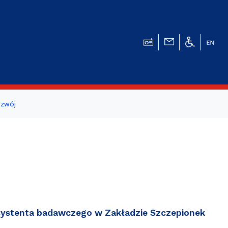
zwój
ogicznego
a studentów i
systenta badawczego w Zakładzie Szczepionek