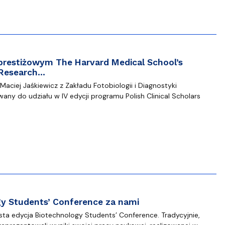
 prestiżowym The Harvard Medical School’s
s Research…
aciej Jaśkiewicz z Zakładu Fotobiologii i Diagnostyki
wany do udziału w IV edycji programu Polish Clinical Scholars
gy Students’ Conference za nami
asta edycja Biotechnology Students’ Conference. Tradycyjnie,