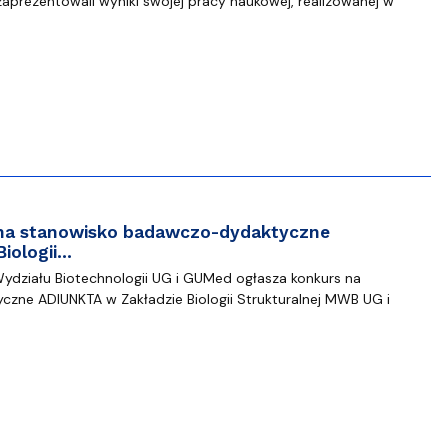
aprezentowali wyniki swojej pracy naukowej, realizowanej w
s na stanowisko badawczo-dydaktyczne
iologii…
działu Biotechnologii UG i GUMed ogłasza konkurs na
zne ADIUNKTA w Zakładzie Biologii Strukturalnej MWB UG i