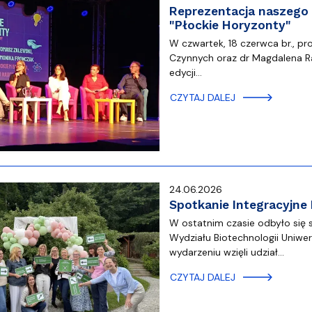
Reprezentacja naszego
"Płockie Horyzonty"
W czwartek, 18 czerwca br., pr
Czynnych oraz dr Magdalena Raj
edycji…
CZYTAJ DALEJ
24.06.2026
Spotkanie Integracyjne
W ostatnim czasie odbyło się 
Wydziału Biotechnologii Uniw
wydarzeniu wzięli udział…
CZYTAJ DALEJ