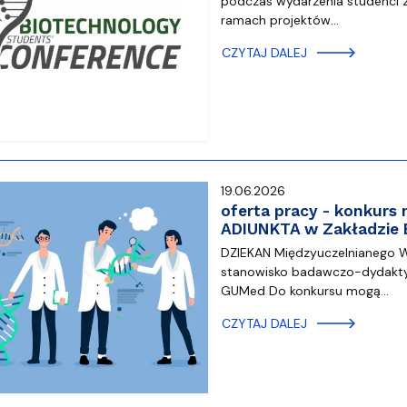
podczas wydarzenia studenci z
ramach projektów…
CZYTAJ DALEJ
19.06.2026
oferta pracy - konkur
ADIUNKTA w Zakładzie B
DZIEKAN Międzyuczelnianego Wy
stanowisko badawczo-dydaktyc
GUMed Do konkursu mogą…
CZYTAJ DALEJ