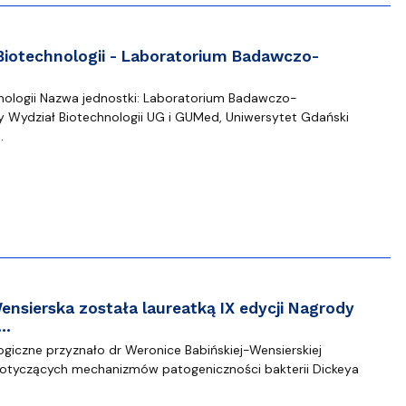
 Biotechnologii - Laboratorium Badawczo-
hnologii Nazwa jednostki: Laboratorium Badawczo-
 Wydział Biotechnologii UG i GUMed, Uniwersytet Gdański
…
nsierska została laureatką IX edycji Nagrody
a…
giczne przyznało dr Weronice Babińskiej-Wensierskiej
i dotyczących mechanizmów patogeniczności bakterii Dickeya