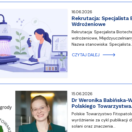
16.06.2026
Rekrutacja: Specjalista
Wdrożeniowe
Rekrutacja: Specjalista Biotec
wdrożeniowe, Międzyuczelniany
Nazwa stanowiska: Specjalista
CZYTAJ DALEJ
15.06.2026
Dr Weronika Babińska-We
Polskiego Towarzystw
Polskie Towarzystwo Fitopatolo
wyróżnienie za cykl publikacj
solani oraz znaczenia…