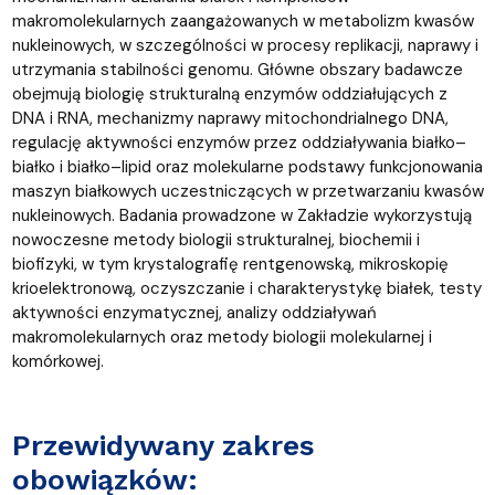
makromolekularnych zaangażowanych w metabolizm kwasów
nukleinowych, w szczególności w procesy replikacji, naprawy i
utrzymania stabilności genomu. Główne obszary badawcze
obejmują biologię strukturalną enzymów oddziałujących z
DNA i RNA, mechanizmy naprawy mitochondrialnego DNA,
regulację aktywności enzymów przez oddziaływania białko–
białko i białko–lipid oraz molekularne podstawy funkcjonowania
maszyn białkowych uczestniczących w przetwarzaniu kwasów
nukleinowych. Badania prowadzone w Zakładzie wykorzystują
nowoczesne metody biologii strukturalnej, biochemii i
biofizyki, w tym krystalografię rentgenowską, mikroskopię
krioelektronową, oczyszczanie i charakterystykę białek, testy
aktywności enzymatycznej, analizy oddziaływań
makromolekularnych oraz metody biologii molekularnej i
komórkowej.
Przewidywany zakres
obowiązków: