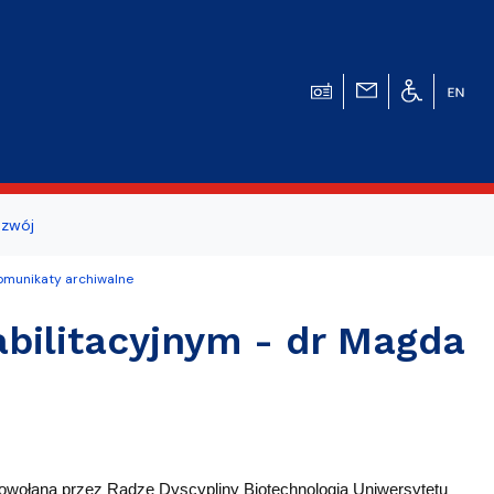
zwój
ogicznego
omunikaty archiwalne
a studentów i
bilitacyjnym - dr Magda
powołana przez Radzę Dyscypliny Biotechnologia Uniwersytetu