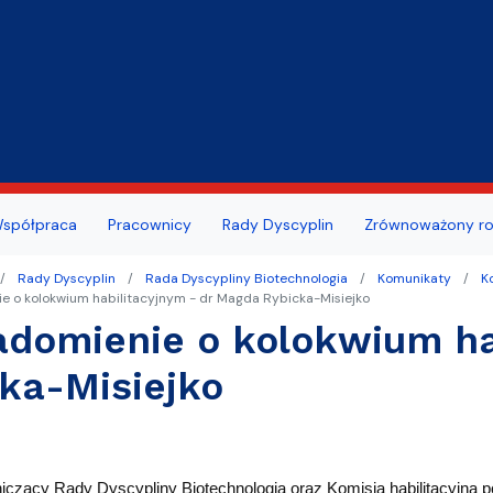
Przejdź do treści
ansu/oceny pracowniczej
szeń
Portal Studenta
spółpraca
Pracownicy
Rady Dyscyplin
Zrównoważony ro
dowa Rada Naukowa MWB
ie zdrowotne studentów i
we
publiczne
Centrum Wsparcia Psychol
Rady Dyscyplin
Rada Dyscypliny Biotechnologia
Komunikaty
K
w UG
e o kolokwium habilitacyjnym - dr Magda Rybicka-Misiejko
ty z działalności wydziału
a nauki
Erasmus i inne programy dl
domienie o kolokwium ha
kademicki
doktorantów
i wydarzenia
ka-Misiejko
cy dziekanatu
Absolwent MWB
ultacji
awni
czący Rady Dyscypliny Biotechnologia oraz Komisja habilitacyjna 