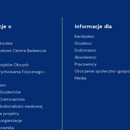
cje o
Informacje dla
Kandydaci
Studenci
torskie
Doktoranci
odowe Centra Badawcze
Absolwenci
Pracownicy
ęzyków Obcych
Otoczenie społeczno-gospo
chowania Fizycznego i
Media
two
Studentów
Doktorantów
oskonałości naukowej
e projekty
 organizacje
cownika