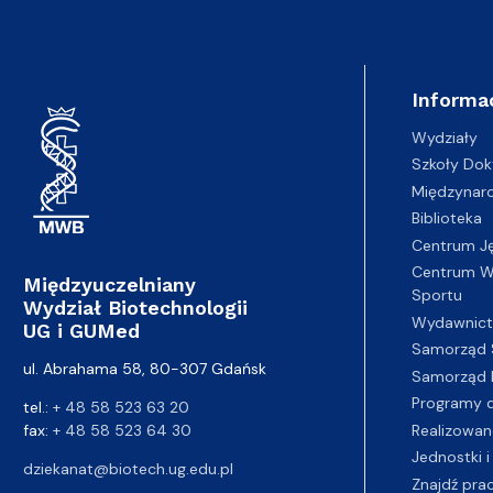
Informa
Wydziały
Szkoły Dok
Międzynar
Biblioteka
Centrum J
Centrum Wy
Międzyuczelniany
Sportu
Wydział Biotechnologii
Wydawnic
UG i GUMed
Samorząd 
ul. Abrahama 58, 80-307 Gdańsk
Samorząd 
Programy d
tel.:
+ 48 58 523 63 20
fax:
+ 48 58 523 64 30
Realizowan
Jednostki i
dziekanat@biotech.ug.edu.pl
Znajdź pra