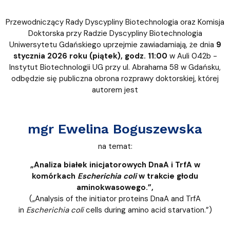
Przewodniczący Rady Dyscypliny Biotechnologia oraz Komisja
Doktorska przy Radzie Dyscypliny Biotechnologia
Uniwersytetu Gdańskiego uprzejmie zawiadamiają, że dnia
9
stycznia 2026 roku (piątek), godz. 11:00
w Auli 042b -
Instytut Biotechnologii UG przy ul. Abrahama 58 w Gdańsku,
odbędzie się publiczna obrona rozprawy doktorskiej, której
autorem jest
mgr Ewelina Boguszewska
na temat:
„Analiza białek inicjatorowych DnaA i TrfA w
komórkach
Escherichia coli
w trakcie głodu
aminokwasowego.”,
(„Analysis of the initiator proteins DnaA and TrfA
in
Escherichia coli
cells during amino acid starvation.”)