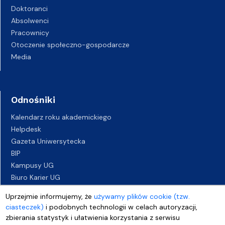
Doktoranci
Absolwenci
Pracownicy
Otoczenie społeczno-gospodarcze
Media
Odnośniki
Kalendarz roku akademickiego
Helpdesk
Gazeta Uniwersytecka
BIP
Kampusy UG
Biuro Karier UG
Oferty pracy
Uprzejmie informujemy, że
używamy plików cookie (tzw.
Deklaracja dostępności
ciasteczek)
i podobnych technologii w celach autoryzacji,
zbierania statystyk i ułatwienia korzystania z serwisu