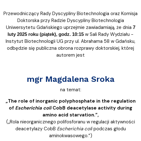
Przewodniczący Rady Dyscypliny Biotechnologia oraz Komisja
Doktorska przy Radzie Dyscypliny Biotechnologia
Uniwersytetu Gdańskiego uprzejmie zawiadamiają, że dnia
7
w Sali Rady Wydziału -
luty 2025 roku (piątek), godz. 10:15
Instytut Biotechnologii UG przy ul. Abrahama 58 w Gdańsku,
odbędzie się publiczna obrona rozprawy doktorskiej, której
autorem jest
mgr
Magdalena Sroka
na temat:
„The role of inorganic polyphosphate in the regulation
of
Escherichia coli
CobB deacetylase activity during
amino acid starvation.”,
(„Rola nieorganicznego polifosforanu w regulacji aktywności
deacetylazy CobB
Escherichia coli
podczas głodu
aminokwasowego.”)