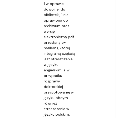
1 w oprawie
dowolnej do
biblioteki, 1 nie
oprawiona do
archiwum oraz
wersję
elektroniczną pdf
przesłaną e-
mailem), której
integralną częścią
jest streszczenie
w języku
angielskim, a w
przypadku
rozprawy
doktorskiej
przygotowanej w
języku obcym
również
streszczenie w
języku polskim.