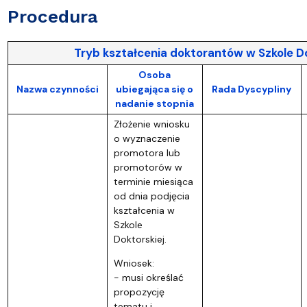
Procedura
Tryb kształcenia doktorantów w Szkole Do
Osoba
Nazwa czynności
ubiegająca się o
Rada Dyscypliny
nadanie stopnia
Złożenie wniosku
o wyznaczenie
promotora lub
promotorów w
terminie miesiąca
od dnia podjęcia
kształcenia w
Szkole
Doktorskiej.
Wniosek:
- musi określać
propozycję
tematu i