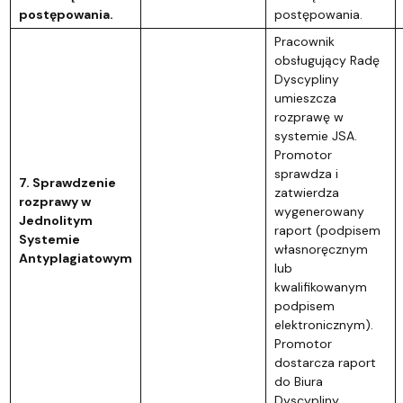
postępowania.
postępowania.
Pracownik
obsługujący Radę
Dyscypliny
umieszcza
rozprawę w
systemie JSA.
Promotor
sprawdza i
7. Sprawdzenie
zatwierdza
rozprawy w
wygenerowany
Jednolitym
raport (podpisem
Systemie
własnoręcznym
Antyplagiatowym
lub
kwalifikowanym
podpisem
elektronicznym).
Promotor
dostarcza raport
do Biura
Dyscypliny.