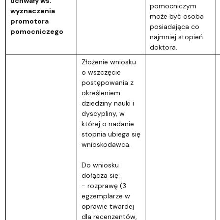
uchwały ws.
pomocniczym
wyznaczenia
może być osoba
promotora
posiadająca co
pomocniczego
najmniej stopień
doktora.
Złożenie wniosku
o wszczęcie
postępowania z
określeniem
dziedziny nauki i
dyscypliny, w
której o nadanie
stopnia ubiega się
wnioskodawca.
Do wniosku
dołącza się:
- rozprawę (3
egzemplarze w
oprawie twardej
dla recenzentów,