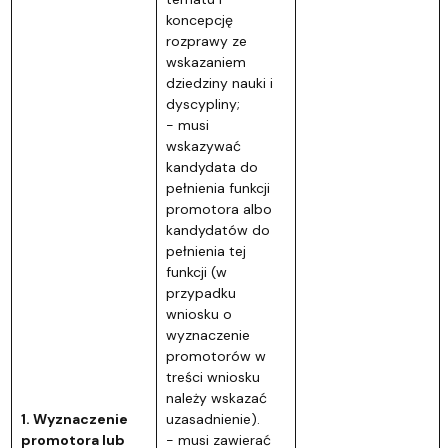
koncepcję
rozprawy ze
wskazaniem
dziedziny nauki i
dyscypliny;
- musi
wskazywać
kandydata do
pełnienia funkcji
promotora albo
kandydatów do
pełnienia tej
funkcji (w
przypadku
wniosku o
wyznaczenie
promotorów w
treści wniosku
należy wskazać
1. Wyznaczenie
uzasadnienie).
promotora lub
- musi zawierać