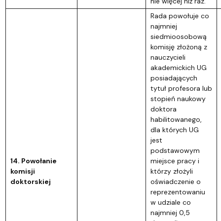
nie więcej niż raz.
Rada powołuje co
najmniej
siedmioosobową
komisję złożoną z
nauczycieli
akademickich UG
posiadających
tytuł profesora lub
stopień naukowy
doktora
habilitowanego,
dla których UG
jest
podstawowym
14. Powołanie
miejsce pracy i
komisji
którzy złożyli
doktorskiej
oświadczenie o
reprezentowaniu
w udziale co
najmniej 0,5