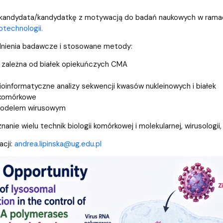
dostępności
kandydata/kandydatkę z motywacją do badań naukowych w rama
otechnologii.
nienia badawcze i stosowane metody:
 zależna od białek opiekuńczych CMA
oinformatyczne analizy sekwencji kwasów nukleinowych i białek
komórkowe
modelem wirusowym
anie wielu technik biologii komórkowej i molekularnej, wirusologii
acji:
andrea.lipinska@ug.edu.pl