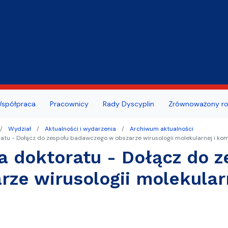
Przejdź do treści
ansu/oceny pracowniczej
szeń
Portal Studenta
spółpraca
Pracownicy
Rady Dyscyplin
Zrównoważony ro
dowa Rada Naukowa MWB
ie zdrowotne studentów i
we
publiczne
Centrum Wsparcia Psychol
Wydział
Aktualności i wydarzenia
Archiwum aktualności
w UG
ratu - Dołącz do zespołu badawczego w obszarze wirusologii molekularnej i ko
ty z działalności wydziału
a nauki
Erasmus i inne programy dl
a doktoratu - Dołącz do 
kademicki
doktorantów
i wydarzenia
rze wirusologii molekula
cy dziekanatu
Absolwent MWB
ultacji
awni