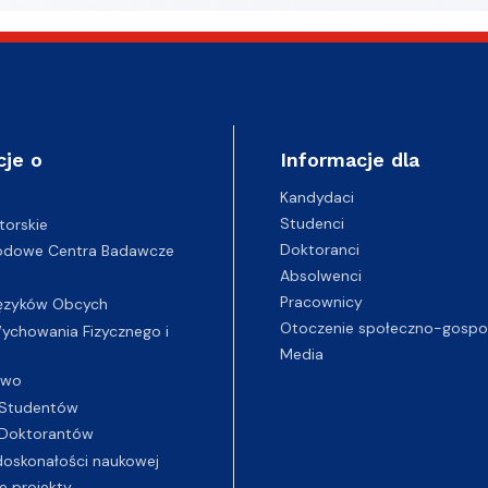
cje o
Informacje dla
Kandydaci
Studenci
torskie
Doktoranci
odowe Centra Badawcze
Absolwenci
Pracownicy
ęzyków Obcych
Otoczenie społeczno-gospo
chowania Fizycznego i
Media
two
Studentów
Doktorantów
oskonałości naukowej
e projekty