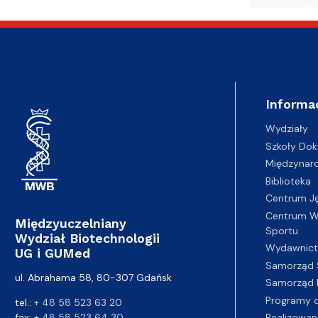
Informa
Wydziały
Szkoły Dok
Międzynar
Biblioteka
Centrum J
Centrum Wy
Międzyuczelniany
Sportu
Wydział Biotechnologii
Wydawnic
UG i GUMed
Samorząd 
ul. Abrahama 58, 80-307 Gdańsk
Samorząd 
Programy d
tel.:
+ 48 58 523 63 20
fax:
+ 48 58 523 64 30
Realizowan