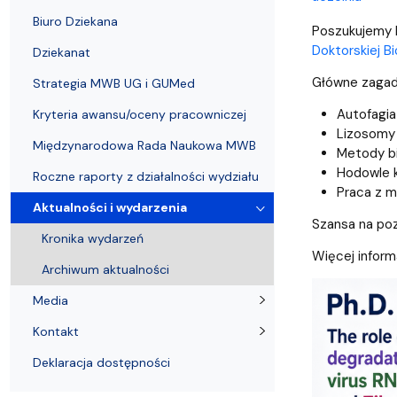
Strategia MWB UG i GUMed
Biuro Karier UG
Invited speakers
Partnerzy krajowi i zagraniczni
Deklaracja 
Biuro Dziekana
Poszukujemy 
Doktorskiej Bi
Dziekanat
Główne zagad
Strategia MWB UG i GUMed
Autofagia
Kryteria awansu/oceny pracowniczej
Lizosomy
Międzynarodowa Rada Naukowa MWB
Metody bi
Hodowle 
Roczne raporty z działalności wydziału
Praca z 
Aktualności i wydarzenia
Szansa na pozn
Kronika wydarzeń
Więcej inform
Archiwum aktualności
Media
Kontakt
Deklaracja dostępności