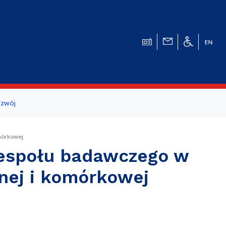
zwój
ogicznego
mórkowej
a studentów i
zespołu badawczego w
rnej i komórkowej