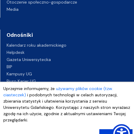
Otoczenie społeczno-gospodarcze
Media
Odnośniki
Kalendarz roku akademickiego
Helpdesk
Gazeta Uniwersytecka
BIP
Kampusy UG
Biuro Karier UG
Oferty pracy
Uprzejmie informujemy, że
używamy plików cookie (tzw.
ciasteczek)
i podobnych technologii w celach autoryzacji,
Deklaracja dostępności
zbierania statystyk i ułatwienia korzystania z serwisu
Uniwersytetu Gdańskiego. Korzystając z naszych stron wyrażasz
zgodę na ich użycie, zgodnie z aktualnymi ustawieniami Twojej
przeglądarki.