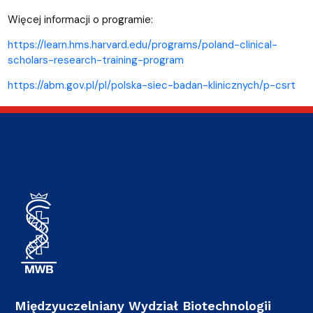
Więcej informacji o programie:
https://learn.hms.harvard.edu/programs/poland-clinical-
scholars-research-training-program
https://abm.gov.pl/pl/polska-siec-badan-klinicznych/p-csrt
Międzyuczelniany Wydział Biotechnologii