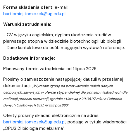
Forma składania ofert:
e-mail:
bartlomiej.tomiczek@ug.edu.pl
Warunki zatrudnienia:
- CV w języku angielskim, dyplom ukończenia studiów
pierwszego stopnia w dziedzinie biotechnologii lub biologii,
- Dane kontaktowe do osób mogących wystawić referencje.
Dodatkowe informacje:
Planowany termin zatrudnienia: od 1 lipca 2026
Prosimy o zamieszczenie następującej klauzuli w przesłanej
dokumentacji:
„Wyrażam zgodę na przetwarzanie moich danych
osobowych, zawartych w ofercie stypendialnej dla potrzeb niezbędnych dla
realizacji procesu rekrutacji, zgodnie z Ustawą z 29.08.97 roku o Ochronie
Danych Osobowych Dz.U. nr 133 poz.883”
Oferty prosimy składać elektronicznie na adres:
bartlomiej.tomiczek@ug.edu.pl
, podając w tytule wiadomości
„OPUS 21 biologia molekularna”.