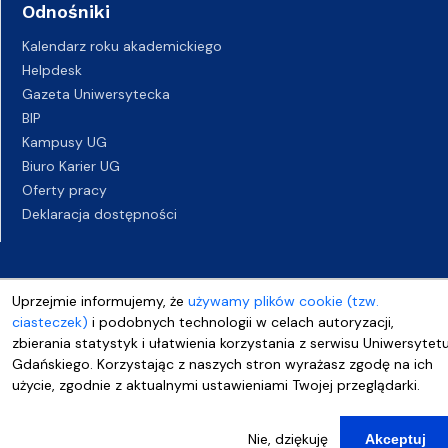
Odnośniki
Kalendarz roku akademickiego
Helpdesk
Gazeta Uniwersytecka
BIP
Kampusy UG
Biuro Karier UG
Oferty pracy
Deklaracja dostępności
Uprzejmie informujemy, że
używamy plików cookie (tzw.
ciasteczek)
i podobnych technologii w celach autoryzacji,
zbierania statystyk i ułatwienia korzystania z serwisu Uniwersytet
Gdańskiego. Korzystając z naszych stron wyrażasz zgodę na ich
użycie, zgodnie z aktualnymi ustawieniami Twojej przeglądarki.
Nie, dziękuję
Akceptuj