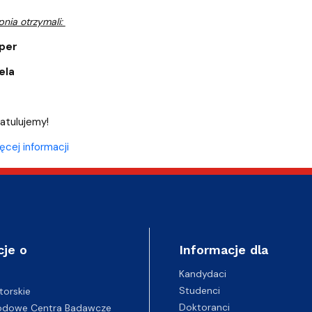
pnia otrzymali:
per
ela
atulujemy!
ęcej informacji
cje o
Informacje dla
Kandydaci
Studenci
torskie
Doktoranci
odowe Centra Badawcze