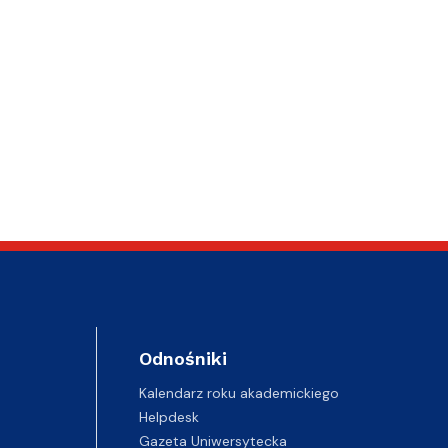
Odnośniki
Kalendarz roku akademickiego
Helpdesk
Gazeta Uniwersytecka