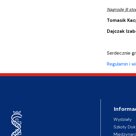
Nagrodę III sto
Tomasik Kac
Dajczak Izab
Serdecznie gr
Regulamin i wi
Informa
Wydziały
Szkoły Dok
Międzynar