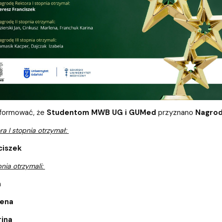
dostępności
nformować, że
Studentom MWB UG i GUMed
przyznano
Nagrod
a I stopnia otrzymał:
ciszek
pnia otrzymali:
n
lena
rina