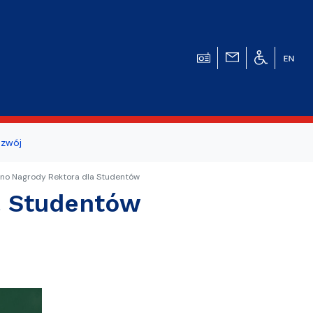
zwój
ogicznego
no Nagrody Rektora dla Studentów
a Studentów
a studentów i