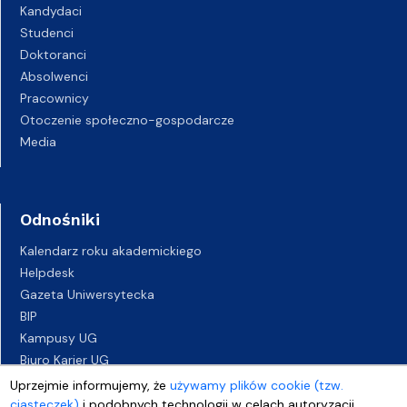
Kandydaci
Studenci
Doktoranci
Absolwenci
Pracownicy
Otoczenie społeczno-gospodarcze
Media
Odnośniki
Kalendarz roku akademickiego
Helpdesk
Gazeta Uniwersytecka
BIP
Kampusy UG
Biuro Karier UG
Oferty pracy
Uprzejmie informujemy, że
używamy plików cookie (tzw.
Deklaracja dostępności
ciasteczek)
i podobnych technologii w celach autoryzacji,