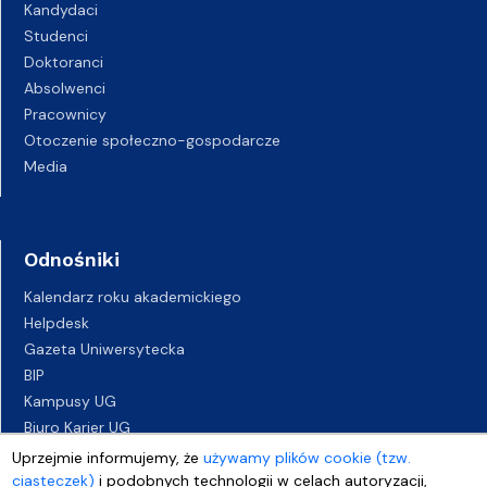
Kandydaci
Studenci
Doktoranci
Absolwenci
Pracownicy
Otoczenie społeczno-gospodarcze
Media
Odnośniki
Kalendarz roku akademickiego
Helpdesk
Gazeta Uniwersytecka
BIP
Kampusy UG
Biuro Karier UG
Oferty pracy
Uprzejmie informujemy, że
używamy plików cookie (tzw.
Deklaracja dostępności
ciasteczek)
i podobnych technologii w celach autoryzacji,