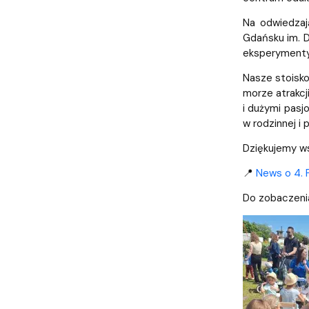
Strategia MWB UG i GUMed
Biuro Karier UG
Invited speakers
Partnerzy krajowi i zagraniczni
Deklaracja 
Na odwiedzaj
Gdańsku im. D
eksperymenty,
Nasze stoisk
morze atrakcj
i dużymi pasj
w rodzinnej i 
Dziękujemy wsz
📍
News o 4. P
Do zobaczenia