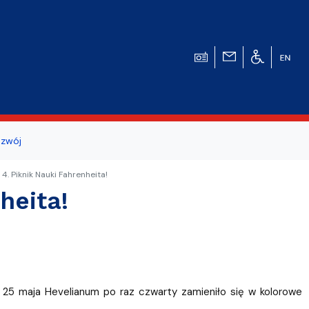
zwój
ogicznego
4. Piknik Nauki Fahrenheita!
heita!
a studentów i
 25 maja Hevelianum po raz czwarty zamieniło się w kolorowe