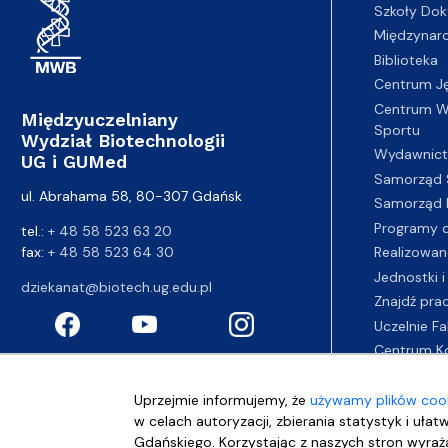
Szkoły Dok
Międzynar
Biblioteka
Centrum J
Centrum Wy
Międzyuczelniany
Sportu
Wydział Biotechnologii
Wydawnic
UG i GUMed
Samorząd 
ul. Abrahama 58, 80-307 Gdańsk
Samorząd 
Programy d
tel.:
+ 48 58 523 63 20
fax:
+ 48 58 523 64 30
Realizowan
Jednostki i
dziekanat@biotech.ug.edu.pl
Znajdź pra
Uczelnie Fa
Centrum K
Uprzejmie informujemy, że
używamy plików cook
w celach autoryzacji, zbierania statystyk i ułat
Gdańskiego. Korzystając z naszych stron wyraża