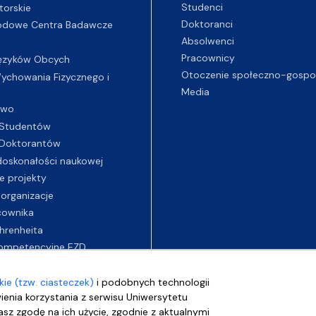
Studenci
torskie
Doktoranci
odowe Centra Badawcze
Absolwenci
Pracownicy
ęzyków Obcych
Otoczenie społeczno-gospo
chowania Fizycznego i
Media
two
Studentów
Doktorantów
oskonałości naukowej
e projekty
 organizacje
cownika
hrenheita
ompetencyjne EZD
ie (tzw. ciasteczek)
i podobnych technologii
wienia korzystania z serwisu Uniwersytetu
sz zgodę na ich użycie, zgodnie z aktualnymi