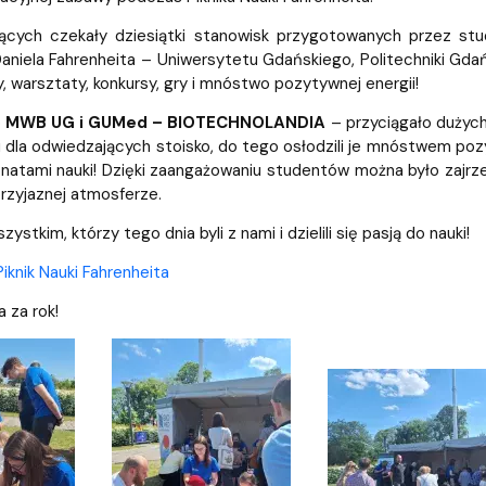
dostępności
ących czekały dziesiątki stanowisk przygotowanych przez st
aniela Fahrenheita – Uniwersytetu Gdańskiego, Politechniki Gd
 warsztaty, konkursy, gry i mnóstwo pozytywnej energii!
o
MWB UG i GUMed
– BIOTECHNOLANDIA
– przyciągało dużych 
i dla odwiedzających stoisko, do tego osłodzili je mnóstwem pozyt
onatami nauki! Dzięki zaangażowaniu studentów można było zajrz
przyjaznej atmosferze.
ystkim, którzy tego dnia byli z nami i dzielili się pasją do nauki!
iknik Nauki Fahrenheita
 za rok!