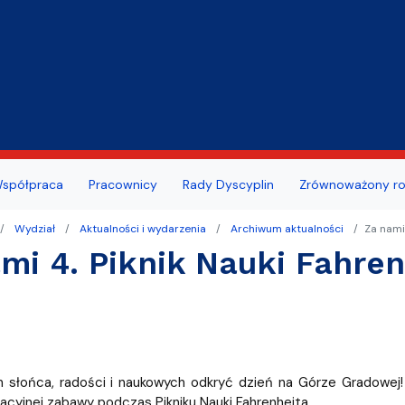
Przejdź do treści
ansu/oceny pracowniczej
szeń
Portal Studenta
spółpraca
Pracownicy
Rady Dyscyplin
Zrównoważony ro
dowa Rada Naukowa MWB
ie zdrowotne studentów i
we
publiczne
Centrum Wsparcia Psychol
Wydział
Aktualności i wydarzenia
Archiwum aktualności
Za nami 
w UG
mi 4. Piknik Nauki Fahren
ty z działalności wydziału
a nauki
Erasmus i inne programy dl
kademicki
doktorantów
i wydarzenia
cy dziekanatu
Absolwent MWB
ultacji
n słońca, radości i naukowych odkryć dzień na Górze Gradowej!
awni
cyjnej zabawy podczas Pikniku Nauki Fahrenheita.