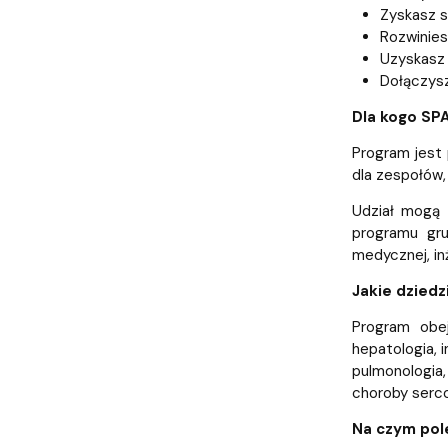
Zyskasz s
Rozwinies
Uzyskasz 
Dołączysz
Dla kogo SP
Program jest
dla zespołów, 
Udział mogą 
programu gru
medycznej, inż
Jakie dzied
Program obej
hepatologia, 
pulmonologia,
choroby serc
Na czym pol