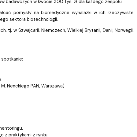
w badawczych w kwocie 300 tys. zł dla każdego zespołu.
ałcać pomysły na biomedyczne wynalazki w ich rzeczywiste
ego sektora biotechnologii.
, tj. w Szwajcarii, Niemczech, Wielkiej Brytanii, Danii, Norwegii,
a spotkanie:
ę
m. M. Nenckiego PAN, Warszawa)
mentoringu.
 z praktykami z rynku.