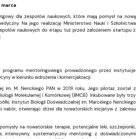
0 marca
ringowy dla zespołów naukowych, które mają pomysł na nową
edyczny. Na jego realizację Ministerstwo Nauki i Szkolnictwa
espołów naukowych do etapu tuż przed założeniem startupu z
.
a programu mentoringowego prowadzonego przez instytucje
ny w kierunku wdrożenia i komercjalizacji.
nej im. M. Nenckiego PAN w 2019 roku. Jego pilotaż został z
gii Molekularnej i Komórkowej (IIMCB). Inkubowane były trzy
ółki. Instytut Biologii Doświadczalnej im. Marcelego Nenckiego
i nabór, otwierając drzwi dla nowatorskich inicjatyw z zakresu
ysły na nowatorskie terapie, potencjalne leki, szczepionki,
i, intensywny, systematyczny mentoring z doświadczonymi