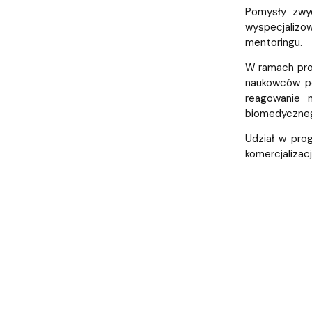
Pomysły zwyc
wyspecjalizo
mentoringu.
W ramach pro
naukowców po
reagowanie 
biomedyczne
Udział w pro
komercjalizac