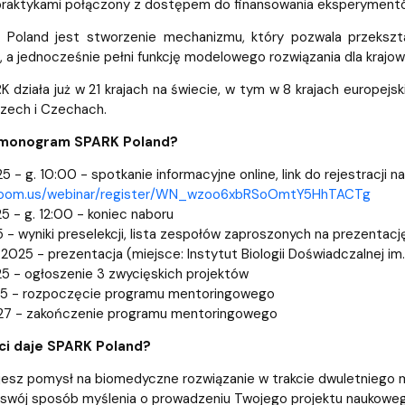
 praktykami połączony z dostępem do finansowania eksperymentó
Poland jest stworzenie mechanizmu, który pozwala przekszt
 a jednocześnie pełni funkcję modelowego rozwiązania dla krajow
działa już w 21 krajach na świecie, w tym w 8 krajach europejskich
oszech i Czechach.
armonogram SPARK Poland?
 - g. 10:00 - spotkanie informacyjne online, link do rejestracji n
zoom.us/webinar/register/WN_wzoo6xbRSoOmtY5HhTACTg
5 - g. 12:00 - koniec naboru
5 - wyniki preselekcji, lista zespołów zaproszonych na prezentacj
2025 - prezentacja (miejsce: Instytut Biologii Doświadczalnej i
5 - ogłoszenie 3 zwycięskich projektów
25 - rozpoczęcie programu mentoringowego
27 - zakończenie programu mentoringowego
ci daje SPARK Poland?
jesz pomysł na biomedyczne rozwiązanie w trakcie dwuletniego 
swój sposób myślenia o prowadzeniu Twojego projektu naukowego