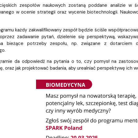
ięskich zespołów naukowych zostaną poddane analizie w śc
wanego w ocenie strategii oraz wycenie biotechnologii. Nauko
gramu każdy zakwalifikowany zespół będzie ściśle współpracow
przez zadawanie pytań, dzielenie się perspektywą, wskazywa
na bieżące potrzeby zespołu, np. związane z dotarciem 
go.
gramie da odpowiedź na pytania o to, czy pomysł na zastos
ję, oraz jak projektować badania, aby urealniać perspektywę ich w