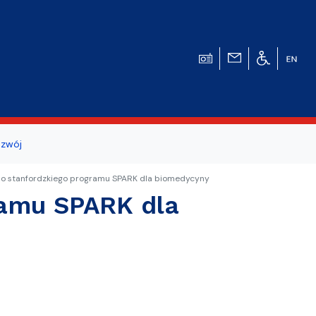
zwój
ogicznego
o stanfordzkiego programu SPARK dla biomedycyny
ramu SPARK dla
a studentów i