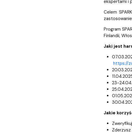
ekspertami i
Celem SPARK 
zastosowanie,
Program SPARK 
Finlandii, Wł
Jaki jest h
07.03.2025
https://
20.03.202
11.04.202
23-24.04.
25.04.202
01.05.20
30.04.20
Jakie korzyś
Zweryfiku
Zderzysz 