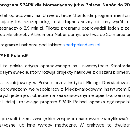
dostępności
 program SPARK dla biomedycyny już w Polsce. Nabór do 2
witał opracowany na Uniwersytecie Stanforda program mento
ncjalny lek, szczepionkę, test diagnostyczny lub inny wyrób m
eznaczyło 2,9 mln zł. Pilotaż programu doprowadził jeden z z
ostyki choroby Alzheimera. Nabór pomysłów trwa do 20 marca br
programie i naborze pod linkiem:
sparkpoland.edu.pl
SPARK Poland?
 to polska edycja opracowanego na Uniwersytecie Stanford
ałym świecie, który rozwija projekty naukowe z obszaru biomedycy
ał zainicjowany w Polsce przez Instytut Biologii Doświadczal
eprowadzony we współpracy z Międzynarodowym Instytutem Biolo
tórych jeden jest obecnie na zaawansowanym etapie tworzenia sp
rok dalej i rozwijając program SPARK Poland, ogłasza ogólnopolsk
 pozwoli trzem zwycięskim zespołom naukowym zweryfikować pom
ostyczne lub inne wyroby medyczne. W praktyce to dwuletn