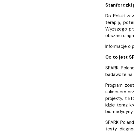
Strategia MWB UG i GUMed
Biuro Karier UG
Invited speakers
Partnerzy krajowi i zagraniczni
Deklaracja 
Stanfordzki
Do Polski za
terapię, pote
Wyższego prz
obszaru diagn
Informacje o 
Co to jest 
SPARK Poland
badawcze na c
Program zost
sukcesem prz
projekty, z k
idzie teraz k
biomedycyny.
SPARK Poland
testy diagn