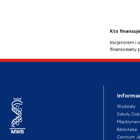
Kto finansuj
Inicjatorem i
finansowany p
Informa
Wydziały
Szkoły Dok
Międzynar
Biblioteka
Centrum J