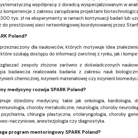
ystematyczną współpracę z doradcą wyspecjalizowanym w analizie 
z kompetencje z zakresu zarządzania projektami biotechnologiczny
300 tys. zł na eksperymenty w ramach kontynuacji badań lub uzup
 do prestiżowej sieci networkingowej koordynowanej przez Stanfo
ARK Poland?
 przeznaczony dla naukowców, których motywuje idea znalezien
które szukają dostępu do informacji zwrotnej z rynku, jak i kompe
zgłaszać zespoły złożone zarówno z doświadczonych naukowców
pa badawcza realizowała badania z zakresu nauk biologicznyc
ynierii chemicznej, inżynierii materiałowej czy inżynierii biomedyc
ziny medycyny rozwija SPARK Poland?
muje dziedziny medycyny, takie jak onkologia, kardiologia, de
immunologia, choroby metaboliczne, neurologia, choroby neurodegen
 psychiatria, chirurgia plastyczna, otolaryngologia, choroby gen
owo-naczyniowe, anestezjologia czy diagnostyka.
ega program mentoringowy SPARK Poland?