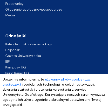
Pracownicy
Otoczenie społeczno-gospodarcze
Media
Odnośniki
Kalendarz roku akademickiego
Helpdesk
Gazeta Uniwersytecka
BIP
Kampusy UG
Biuro Karier UG
Oferty pracy
Uprzejmie informujemy, że
używamy plików cookie (tzw.
ciasteczek)
i podobnych technologii w celach autoryzacji,
Deklaracja dostępności
zbierania statystyk i ułatwienia korzystania z serwisu
Uniwersytetu Gdańskiego. Korzystając z naszych stron wyrażasz
zgodę na ich użycie, zgodnie z aktualnymi ustawieniami Twojej
przeglądarki.