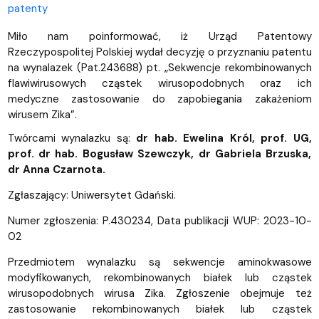
patenty
Miło nam poinformować, iż Urząd Patentowy
Rzeczypospolitej Polskiej wydał decyzję o przyznaniu patentu
na wynalazek (Pat.243688) pt. „Sekwencje rekombinowanych
flawiwirusowych cząstek wirusopodobnych oraz ich
medyczne zastosowanie do zapobiegania zakażeniom
wirusem Zika”.
Twórcami wynalazku są:
dr hab. Ewelina Król, prof. UG,
prof. dr hab. Bogusław Szewczyk, dr Gabriela Brzuska,
dr Anna Czarnota.
Zgłaszający: Uniwersytet Gdański.
Numer zgłoszenia: P.430234, Data publikacji WUP: 2023-10-
02
Przedmiotem wynalazku są sekwencje aminokwasowe
modyfikowanych, rekombinowanych białek lub cząstek
wirusopodobnych wirusa Zika. Zgłoszenie obejmuje też
zastosowanie rekombinowanych białek lub cząstek