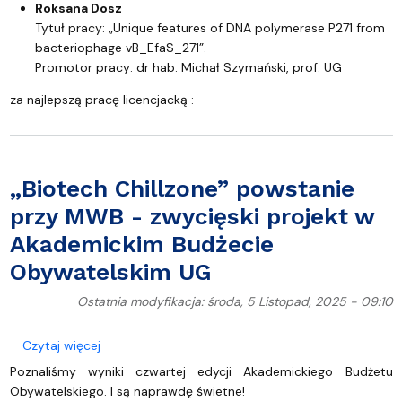
Roksana Dosz
Tytuł pracy: „Unique features of DNA polymerase P271 from
bacteriophage vB_EfaS_271”.
Promotor pracy: dr hab. Michał Szymański, prof. UG
za najlepszą pracę licencjacką :
„Biotech Chillzone” powstanie
przy MWB - zwycięski projekt w
Akademickim Budżecie
Obywatelskim UG
Ostatnia modyfikacja: środa, 5 Listopad, 2025 - 09:10
o „Biotech Chillzone” powstanie przy MWB - zwyc
Czytaj więcej
Poznaliśmy wyniki czwartej edycji Akademickiego Budżetu
Obywatelskiego. I są naprawdę świetne!