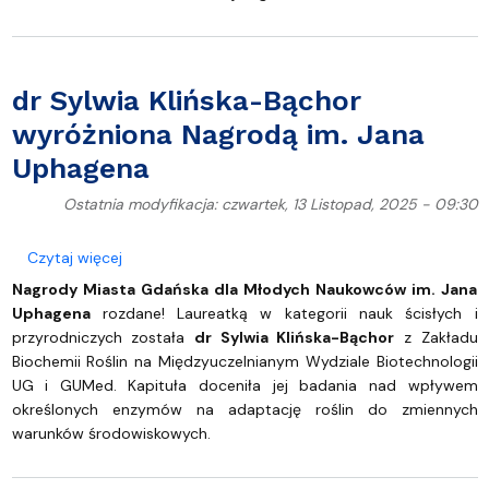
dr Sylwia Klińska-Bąchor
wyróżniona Nagrodą im. Jana
Uphagena
Ostatnia modyfikacja: czwartek, 13 Listopad, 2025 - 09:30
o dr Sylwia Klińska-Bąchor wyróżniona Nagrodą im
Czytaj więcej
Nagrody Miasta Gdańska dla Młodych Naukowców im. Jana
Uphagena
rozdane! Laureatką w kategorii nauk ścisłych i
przyrodniczych została
dr Sylwia Klińska-Bąchor
z Zakładu
Biochemii Roślin na Międzyuczelnianym Wydziale Biotechnologii
UG i GUMed. Kapituła doceniła jej badania nad wpływem
określonych enzymów na adaptację roślin do zmiennych
warunków środowiskowych.