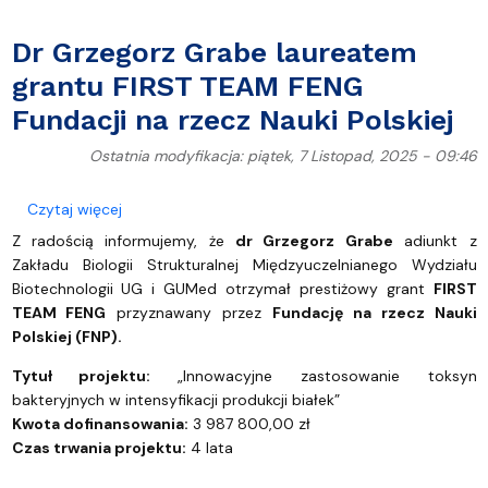
Dr Grzegorz Grabe laureatem
grantu FIRST TEAM FENG
Fundacji na rzecz Nauki Polskiej
Ostatnia modyfikacja: piątek, 7 Listopad, 2025 - 09:46
o Dr Grzegorz Grabe laureatem grantu FIRST TEAM F
Czytaj więcej
Z radością informujemy, że
dr Grzegorz Grabe
adiunkt z
Zakładu Biologii Strukturalnej Międzyuczelnianego Wydziału
Biotechnologii UG i GUMed otrzymał prestiżowy grant
FIRST
TEAM FENG
przyznawany przez
Fundację na rzecz Nauki
Polskiej (FNP).
Tytuł projektu:
„Innowacyjne zastosowanie toksyn
bakteryjnych w intensyfikacji produkcji białek”
Kwota dofinansowania:
3 987 800,00 zł
Czas trwania projektu:
4 lata