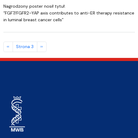
Nagrodzony poster nosił tytuł:
“FGF7/FGFR2–YAP axis contributes to anti-ER therapy resistance
in luminal breast cancer cells”
Stronicowanie
Poprzednia strona
Następna strona
‹‹
Strona 3
››