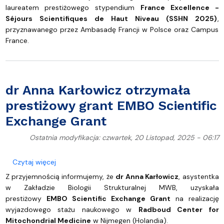
laureatem prestiżowego stypendium
France Excellence -
Séjours Scientifiques de Haut Niveau (SSHN 2025)
,
przyznawanego przez Ambasadę Francji w Polsce oraz Campus
France.
dr Anna Karłowicz otrzymała
prestiżowy grant EMBO Scientific
Exchange Grant
Ostatnia modyfikacja: czwartek, 20 Listopad, 2025 - 06:17
o dr Anna Karłowicz otrzymała prestiżowy grant E
Czytaj więcej
Z przyjemnością informujemy, że
dr Anna Karłowicz
, asystentka
w Zakładzie Biologii Strukturalnej MWB, uzyskała
prestiżowy
EMBO Scientific Exchange Grant
na realizację
wyjazdowego stażu naukowego w
Radboud Center for
Mitochondrial Medicine
w Nijmegen (Holandia).