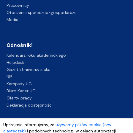
Pracownicy
Otoczenie społeczno-gospodarcze
Media
Odnośniki
Kalendarz roku akademickiego
Helpdesk
Gazeta Uniwersytecka
BIP
Kampusy UG
Biuro Karier UG
Oferty pracy
Deklaracja dostępności
Uprzejmie informujemy, że
używamy plików cookie (tzw.
ciasteczek)
i podobnych technologii w celach autoryzacji,