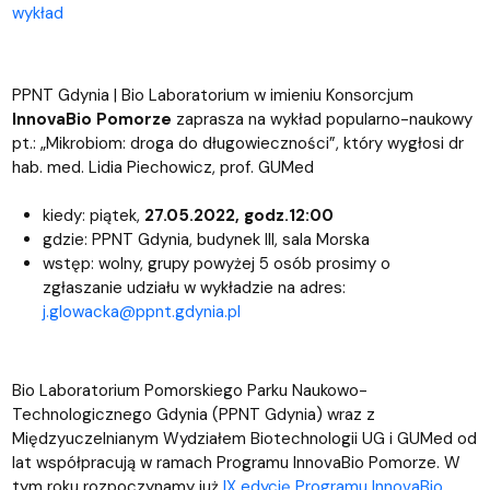
wykład
PPNT Gdynia | Bio Laboratorium w imieniu Konsorcjum
InnovaBio Pomorze
zaprasza na wykład popularno-naukowy
pt.: „Mikrobiom: droga do długowieczności”, który wygłosi dr
hab. med. Lidia Piechowicz, prof. GUMed
kiedy: piątek,
27.05.2022, godz.12:00
gdzie: PPNT Gdynia, budynek III, sala Morska
wstęp: wolny, grupy powyżej 5 osób prosimy o
zgłaszanie udziału w wykładzie na adres:
j.glowacka@ppnt.gdynia.pl
Bio Laboratorium Pomorskiego Parku Naukowo-
Technologicznego Gdynia (PPNT Gdynia) wraz z
Międzyuczelnianym Wydziałem Biotechnologii UG i GUMed od
lat współpracują w ramach Programu InnovaBio Pomorze. W
tym roku rozpoczynamy już
IX edycję Programu InnovaBio