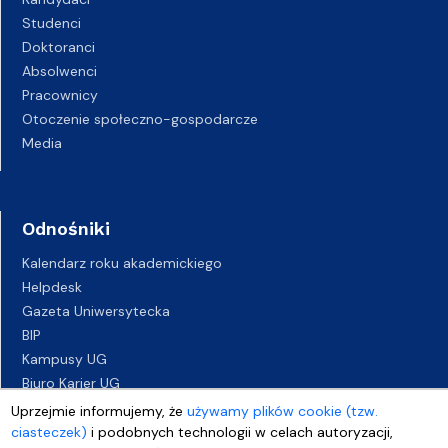
Studenci
Doktoranci
Absolwenci
Pracownicy
Otoczenie społeczno-gospodarcze
Media
Odnośniki
Kalendarz roku akademickiego
Helpdesk
Gazeta Uniwersytecka
BIP
Kampusy UG
Biuro Karier UG
Oferty pracy
Uprzejmie informujemy, że
używamy plików cookie (tzw.
Deklaracja dostępności
ciasteczek)
i podobnych technologii w celach autoryzacji,