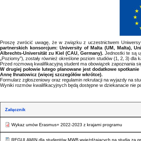
Proszę zwrócić uwagę, że w związku z uczestnictwem Uniwers
partnerskich konsorcjum: University of Malta (UM, Malta), Univ
Albrechts-Universität zu Kiel (CAU, Germany).
Jednostki te są 
„Poziomy”), zostały również określone poziom studiów (1, 2, 3) 
Przed rozmową kwalifikacyjną student ma obowiązek zapoznania się
W drugiej połowie lutego planowane jest dodatkowe spotkanie
Annę Ihnatowicz (więcej szczegółów wkrótce).
Formularz zgłoszeniowy oraz regulamin rekrutacji na wyjazdy na stu
Wyniki rozmów kwalifikacyjnych będą dostępne w dziekanacie nie p
Załącznik
Wykaz umów Erasmus+ 2022-2023 z krajami programu
REGULAMIN dla studentów MWB wyjeżdżających na studia za 