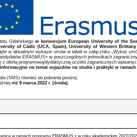
ytetu Gdańskiego
w konsorcjum European University of the Sea
ersity of Cádiz (UCA, Spain), University of Western Brittany (
ujęte w aktualnym wykazie umów w tabeli w załączniku „Wykaz umó
dla kandydatów ERASMUS+ w poszczególnych jednostkach zagraniczn
 z ofertą programową/dydaktyczną uczelni zagranicznych wpisanych
 informacyjne na temat wyjazdów na studia i praktyki w rama
dia (SMS) również do pobrania poniżej.
óźniej
niż 9 marca 2022 r. (środa).
granicą w ramach programu ERASMUS + w roku akademickim 2022/20