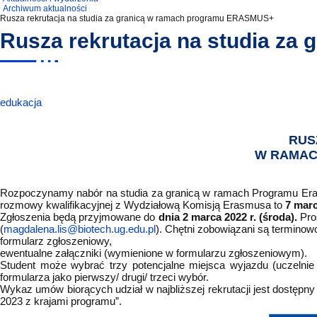
Strategia MWB UG i GUMed
Biuro Karier UG
Invited speakers
Partnerzy krajowi i zagraniczni
Deklaracja d
Archiwum aktualności
Rusza rekrutacja na studia za granicą w ramach programu ERASMUS+
Rusza rekrutacja na studia z
edukacja
RUS
W RAMAC
Rozpoczynamy nabór na studia za granicą w ramach Programu Era
rozmowy kwalifikacyjnej z Wydziałową Komisją Erasmusa to
7 marc
Zgłoszenia będą przyjmowane do
dnia 2 marca 2022 r. (środa).
Pro
(
magdalena.lis@biotech.ug.edu.pl
). Chętni zobowiązani są terminow
formularz zgłoszeniowy,
ewentualne załączniki (wymienione w formularzu zgłoszeniowym).
Student może wybrać trzy potencjalne miejsca wyjazdu (uczelni
formularza jako pierwszy/ drugi/ trzeci wybór.
Wykaz umów biorących udział w najbliższej rekrutacji jest dostępny
2023 z krajami programu”.