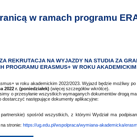
ostępności
a granicą w ramach programu 
ZA REKRUTACJA NA WYJAZDY NA STUDIA ZA GRA
H PROGRAMU ERASMUS+ W ROKU AKADEMICKIM 2
smus+ w roku akademickim 2022/2023. Wyjazd będzie możliwy po 
a 2022 r. (poniedziałek)
(więcej szczegółów wkrótce).
simy o przesyłanie wszystkich wymaganych dokumentów drogą ma
o dostarczyć następujące dokumenty aplikacyjne:
e partnerskie) spośród wszystkich, z którymi Wydział ma podpi
 na stronie:
https://ug.edu.pl/wspolpraca/wymiana-akademicka/eras