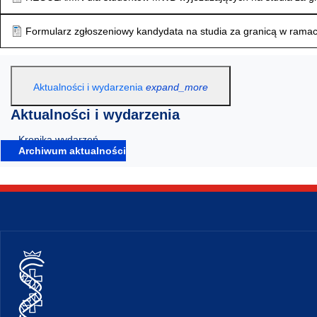
Formularz zgłoszeniowy kandydata na studia za granicą w ram
Aktualności i wydarzenia
expand_more
Aktualności i wydarzenia
Kronika wydarzeń
Archiwum aktualności