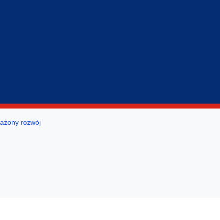
gicznego
ażony rozwój
 studentów i