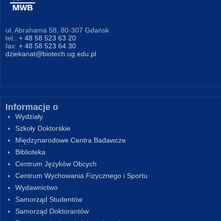
Międzyuczelniany Wydział Biotechnologii UG i GU
ul. Abrahama 58, 80-307 Gdańsk
tel.:
+ 48 58 523 63 20
fax:
+ 48 58 523 64 30
dziekanat@biotech.ug.edu.pl
Informacje o
Wydziały
Szkoły Doktorskie
Międzynarodowe Centra Badawcze
Biblioteka
Centrum Języków Obcych
Centrum Wychowania Fizycznego i Sportu
Wydawnictwo
Samorząd Studentów
Samorząd Doktorantów