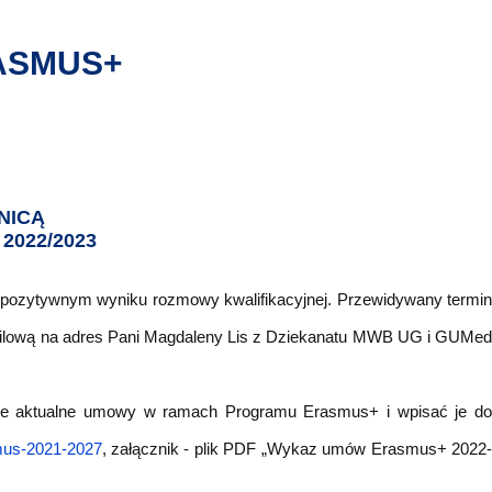
ERASMUS+
NICĄ
022/2023
pozytywnym wyniku rozmowy kwalifikacyjnej. Przewidywany termin
ilową na adres Pani Magdaleny Lis z Dziekanatu MWB UG i GUMe
sane aktualne umowy w ramach Programu Erasmus+ i wpisać je do
mus-2021-2027
, załącznik - plik PDF „Wykaz umów Erasmus+ 2022