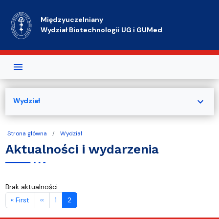
Przejdź do treści
Międzyuczelniany
Wydział Biotechnologii UG i GUMed
expand_more
Wydział
Strona główna
Wydział
Aktualności i wydarzenia
Brak aktualności
Stronicowanie
Pierwsza strona
Poprzednia strona
« First
‹‹
1
2