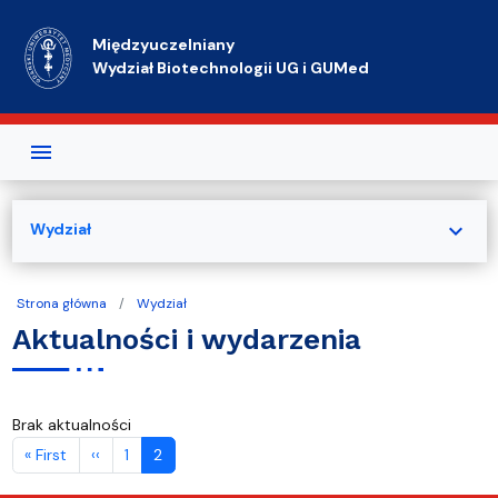
Przejdź do treści
Międzyuczelniany
Wydział Biotechnologii UG i GUMed
expand_more
Wydział
Strona główna
Wydział
Aktualności i wydarzenia
Brak aktualności
Stronicowanie
Pierwsza strona
Poprzednia strona
« First
‹‹
1
2