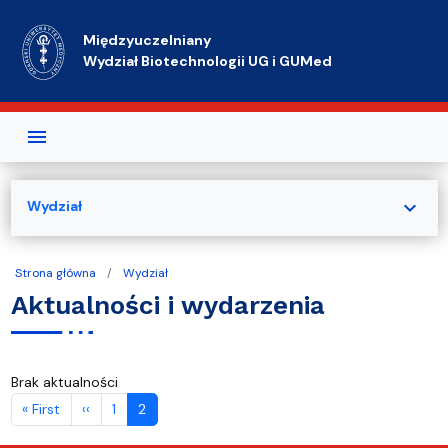
Przejdź do treści
Międzyuczelniany
Wydział Biotechnologii UG i GUMed
expand_more
Wydział
Strona główna
Wydział
Aktualności i wydarzenia
Brak aktualności
Stronicowanie
Pierwsza strona
Poprzednia strona
« First
‹‹
1
2