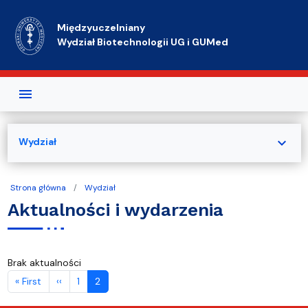
Przejdź do treści
Międzyuczelniany
Wydział Biotechnologii UG i GUMed
expand_more
Wydział
Strona główna
Wydział
Aktualności i wydarzenia
Brak aktualności
Stronicowanie
Pierwsza strona
Poprzednia strona
« First
‹‹
1
2