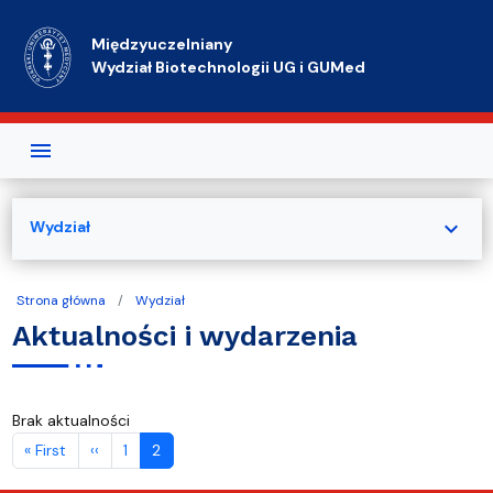
Przejdź do treści
Międzyuczelniany
Wydział Biotechnologii UG i GUMed
expand_more
Wydział
Strona główna
Wydział
Aktualności i wydarzenia
Brak aktualności
Stronicowanie
Pierwsza strona
Poprzednia strona
« First
‹‹
1
2