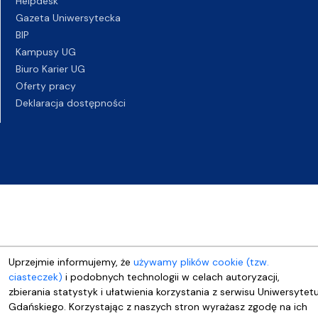
Helpdesk
Gazeta Uniwersytecka
BIP
Kampusy UG
Biuro Karier UG
Oferty pracy
Deklaracja dostępności
Uprzejmie informujemy, że
używamy plików cookie (tzw.
ciasteczek)
i podobnych technologii w celach autoryzacji,
zbierania statystyk i ułatwienia korzystania z serwisu Uniwersytet
Gdańskiego. Korzystając z naszych stron wyrażasz zgodę na ich