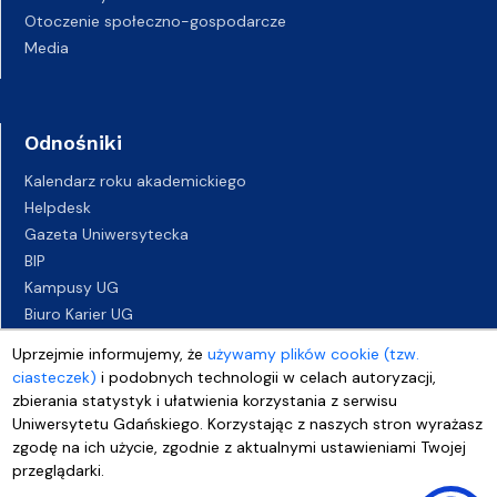
Otoczenie społeczno-gospodarcze
Media
Odnośniki
Kalendarz roku akademickiego
Helpdesk
Gazeta Uniwersytecka
BIP
Kampusy UG
Biuro Karier UG
Oferty pracy
Uprzejmie informujemy, że
używamy plików cookie (tzw.
Deklaracja dostępności
ciasteczek)
i podobnych technologii w celach autoryzacji,
zbierania statystyk i ułatwienia korzystania z serwisu
Uniwersytetu Gdańskiego. Korzystając z naszych stron wyrażasz
zgodę na ich użycie, zgodnie z aktualnymi ustawieniami Twojej
przeglądarki.