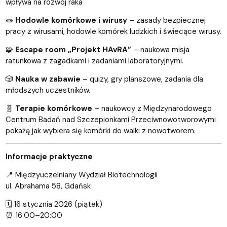
wpływa na rozwój raka
🧫
Hodowle komórkowe i wirusy
– zasady bezpiecznej
pracy z wirusami, hodowle komórek ludzkich i świecące wirusy.
🧩
Escape room „Projekt HAvRA”
– naukowa misja
ratunkowa z zagadkami i zadaniami laboratoryjnymi.
🎲
Nauka w zabawie
– quizy, gry planszowe, zadania dla
młodszych uczestników.
🧬
Terapie komórkowe
– naukowcy z Międzynarodowego
Centrum Badań nad Szczepionkami Przeciwnowotworowymi
pokażą jak wybiera się komórki do walki z nowotworem.
Informacje praktyczne
📍 Międzyuczelniany Wydział Biotechnologii
ul. Abrahama 58, Gdańsk
🗓 16 stycznia 2026 (piątek)
⏰ 16:00–20:00