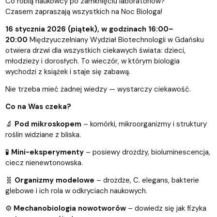
Co robią naukowcy po zamknięciu laboratoriów?
Czasem zapraszają wszystkich na Noc Biologa!
16 stycznia 2026 (piątek), w godzinach 16:00–
20:00
Międzyuczelniany Wydział Biotechnologii w Gdańsku
otwiera drzwi dla wszystkich ciekawych świata: dzieci,
młodzieży i dorosłych. To wieczór, w którym biologia
wychodzi z książek i staje się zabawą.
Nie trzeba mieć żadnej wiedzy — wystarczy ciekawość.
Co na Was czeka?
🔬
Pod mikroskopem
– komórki, mikroorganizmy i struktury
roślin widziane z bliska.
🧪
Mini-eksperymenty
– posiewy drożdży, bioluminescencja,
ciecz nienewtonowska.
🧬
Organizmy modelowe
– drożdże, C. elegans, bakterie
glebowe i ich rola w odkryciach naukowych.
⚙️
Mechanobiologia nowotworów
– dowiedz się jak fizyka