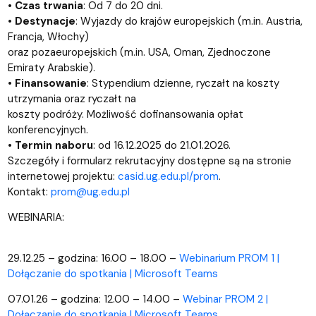
•
Czas trwania
: Od 7 do 20 dni.
•
Destynacje
: Wyjazdy do krajów europejskich (m.in. Austria,
Francja, Włochy)
oraz pozaeuropejskich (m.in. USA, Oman, Zjednoczone
Emiraty Arabskie).
•
Finansowanie
: Stypendium dzienne, ryczałt na koszty
utrzymania oraz ryczałt na
koszty podróży. Możliwość dofinansowania opłat
konferencyjnych.
•
Termin naboru
: od 16.12.2025 do 21.01.2026.
Szczegóły i formularz rekrutacyjny dostępne są na stronie
internetowej projektu:
casid.ug.edu.pl/prom
.
Kontakt:
prom@ug.edu.pl
WEBINARIA:
29.12.25 – godzina: 16.00 – 18.00 –
Webinarium PROM 1 |
Dołączanie do spotkania | Microsoft Teams
07.01.26 – godzina: 12.00 – 14.00 –
Webinar PROM 2 |
Dołączanie do spotkania | Microsoft Teams