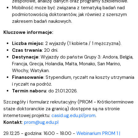
zespołowe, analizę danych oraz programy szkoleniowe.
Mobilność może być związana z tematyką badań nad
podmiotowością doktorantów, jak również z szerszym
zakresem badań naukowych.
Kluczowe informacje:
Liczba miejsc
: 2 wyjazdy (1 kobieta / 1 mężczyzna).
Czas trwania
: 20 dni.
Destynacje
: Wyjazdy do państw Grupy 3: Andora, Belgia,
Francja, Grecja, Holandia, Malta, Monako, San Marino,
Włochy, Watykan.
Finansowanie
: Stypendium, ryczałt na koszty utrzymania
i ryczałt na podróż.
Termin naboru
: do 21.01.2026.
Szczegóły i formularz rekrutacyjny (PROM - Krótkoterminowe
staże doktoranckie za granicą) dostępne są na stronie
internetowej projektu:
casid.ug.edu.pl/prom
.
Kontakt
:
prom@ug.edu.pl
29.12.25 - godzina: 16.00 - 18.00 -
Webinarium PROM 1 |