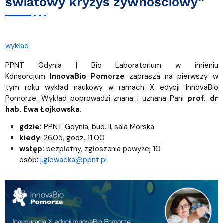
światowy kryzys żywnościowy”
wykład
PPNT Gdynia | Bio Laboratorium w imieniu
Konsorcjum
InnovaBio Pomorze
zaprasza na pierwszy w
tym roku wykład naukowy w ramach X edycji InnovaBio
Pomorze. Wykład poprowadzi znana i uznana Pani
prof. dr
hab. Ewa Łojkowska.
gdzie:
PPNT Gdynia, bud. II, sala Morska
kiedy
: 26.05, godz. 11:00
wstęp:
bezpłatny, zgłoszenia powyżej 10
osób:
j.glowacka@ppnt.pl