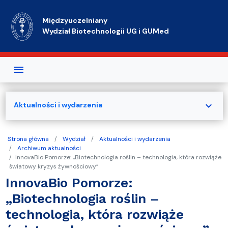
Przejdź do treści
Międzyuczelniany
Wydział Biotechnologii UG i GUMed
expand_more
Aktualności i wydarzenia
Strona główna
Wydział
Aktualności i wydarzenia
Archiwum aktualności
InnovaBio Pomorze: „Biotechnologia roślin – technologia, która rozwiąże
światowy kryzys żywnościowy”
InnovaBio Pomorze:
„Biotechnologia roślin –
technologia, która rozwiąże