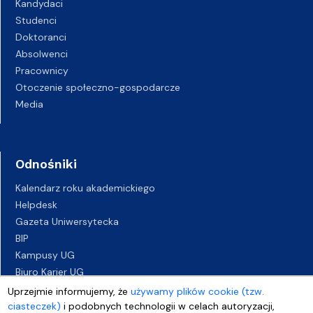
Kandydaci
Studenci
Doktoranci
Absolwenci
Pracownicy
Otoczenie społeczno-gospodarcze
Media
Odnośniki
Kalendarz roku akademickiego
Helpdesk
Gazeta Uniwersytecka
BIP
Kampusy UG
Biuro Karier UG
Oferty pracy
Uprzejmie informujemy, że
używamy plików cookie (tzw.
Deklaracja dostępności
ciasteczek)
i podobnych technologii w celach autoryzacji,